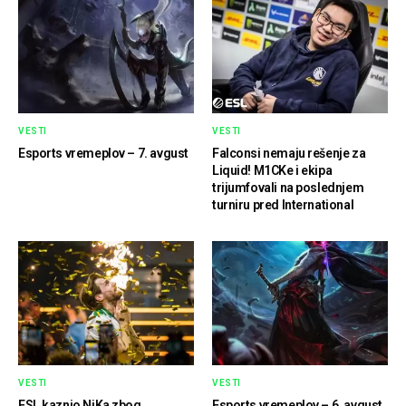
VESTI
VESTI
Esports vremeplov – 7. avgust
Falconsi nemaju rešenje za
Liquid! M1CKe i ekipa
trijumfovali na poslednjem
turniru pred International
VESTI
VESTI
ESL kaznio NiKa zbog
Esports vremeplov – 6. avgust