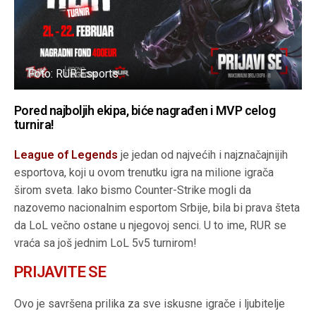
Foto: RUR Esports
Pored najboljih ekipa, biće nagrađen i MVP celog
turnira!
League of Legends
je jedan od najvećih i najznačajnijih
esportova, koji u ovom trenutku igra na milione igrača
širom sveta. Iako bismo Counter-Strike mogli da
nazovemo nacionalnim esportom Srbije, bila bi prava šteta
da LoL večno ostane u njegovoj senci. U to ime, RUR se
vraća sa još jednim LoL 5v5 turnirom!
PRIJAVITE SE
Ovo je savršena prilika za sve iskusne igrače i ljubitelje