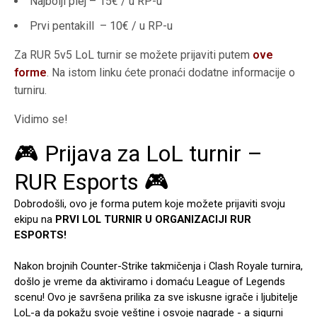
Najbolji plej – 15€ / u RP-u
Prvi pentakill – 10€ / u RP-u
Za RUR 5v5 LoL turnir se možete prijaviti putem
ove
forme
. Na istom linku ćete pronaći dodatne informacije o
turniru.
Vidimo se!