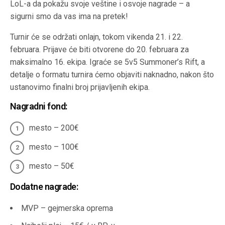
LoL-a da pokažu svoje veštine i osvoje nagrade – a
sigurni smo da vas ima na pretek!
Turnir će se održati onlajn, tokom vikenda 21. i 22.
februara. Prijave će biti otvorene do 20. februara za
maksimalno 16. ekipa. Igraće se 5v5 Summoner’s Rift, a
detalje o formatu turnira ćemo objaviti naknadno, nakon što
ustanovimo finalni broj prijavljenih ekipa.
Nagradni fond:
mesto – 200€
mesto – 100€
mesto – 50€
Dodatne nagrade:
MVP – gejmerska oprema