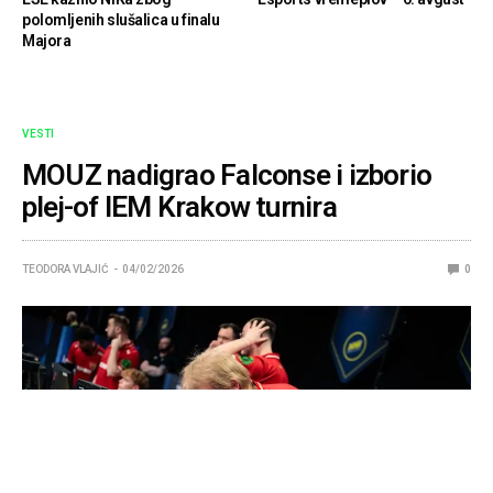
polomljenih slušalica u finalu
Majora
VESTI
MOUZ nadigrao Falconse i izborio
plej-of IEM Krakow turnira
TEODORA VLAJIĆ
04/02/2026
0