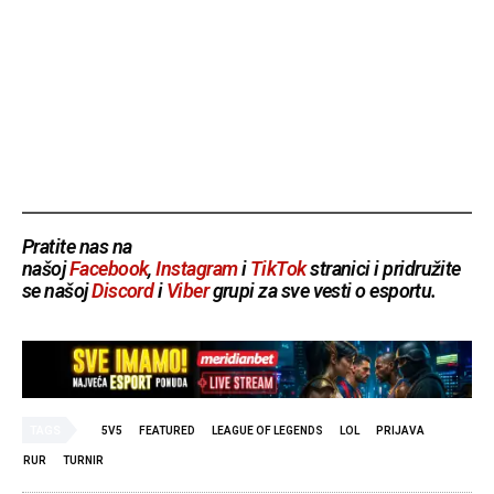
Pratite nas na
našoj
Facebook
,
Instagram
i
TikTok
stranici i pridružite
se našoj
Discord
i
Viber
grupi za sve vesti o esportu.
TAGS
5V5
FEATURED
LEAGUE OF LEGENDS
LOL
PRIJAVA
RUR
TURNIR