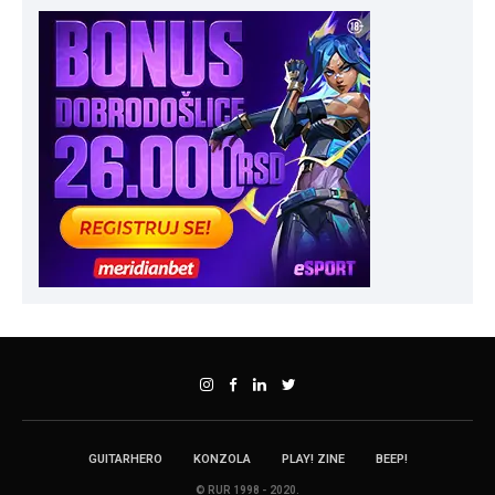
GUITARHERO
KONZOLA
PLAY! ZINE
BEEP!
© RUR 1998 - 2020.