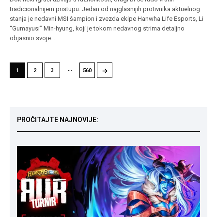
tradicionalnijem pristupu. Jedan od najglasnijih protivnika aktuelnog
stanja je nedavni MSI šampion i zvezda ekipe Hanwha Life Esports, Li
“Gumayusi” Min-hyung, koji je tokom nedavnog strima detaljno
objasnio svoje…
…
→
1
2
3
560
PROČITAJTE NAJNOVIJE: