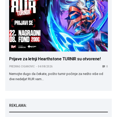
Prijave za letnji Hearthstone TURNIR su otvorene!
PREDRAG CIGANOVIC
04/08/2026
0
Nemojte dugo da čekate, pošto turnir počinje za nešto više od
dve nedelje! RUR vam…
REKLAMA: