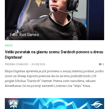
Foto: Riot Games
VESTI
Veliki povratak na glavnu scenu: Dardoch ponovo u dresu
Dignitasa!
PREDRAG CIGANOVIC
03/08/2026
0
Ekipa Dignitas spremila je još promenu u svojoj startnoj postavi, pošto
izvori za Sheep Esports prenose da će se timu pridružiti bivši LCS
jungler Džošua “Dardoch” Hartnet. Prema ovim navodima, iskusni
Amerikanac će na poziciji zameniti Lorensa Lina “eXyu” Ksua.…