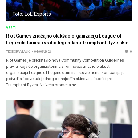
Foto: LoL Esports
VESTI
Riot Games značajno olakšao organizaciju League of
Legends turnira i vratio legendarni Triumphant Ryze skin
TEODORA VLAJIĆ
04/08/2026
0
Riot Games je predstavio nova Community Competition Guidelines
pravila, koja će organizatorima širom sveta znatno olakšati
organizaciju League of Legends turnira. Istovremeno, kompanija je
potvrdila i povratak jednog od najređih skinova u istoriji igre –
Triumphant Ryzea. Najveća promena se…