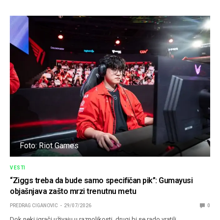
Foto: Riot Games
VESTI
“Ziggs treba da bude samo specifičan pik”: Gumayusi
objašnjava zašto mrzi trenutnu metu
PREDRAG CIGANOVIC
29/07/2026
0
Dok neki igrači uživaju u raznolikosti, drugi bi se rado vratili