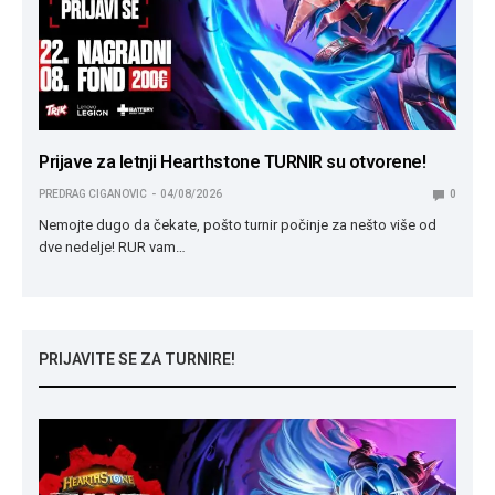
Prijave za letnji Hearthstone TURNIR su otvorene!
PREDRAG CIGANOVIC
04/08/2026
0
Nemojte dugo da čekate, pošto turnir počinje za nešto više od
dve nedelje! RUR vam…
PRIJAVITE SE ZA TURNIRE!