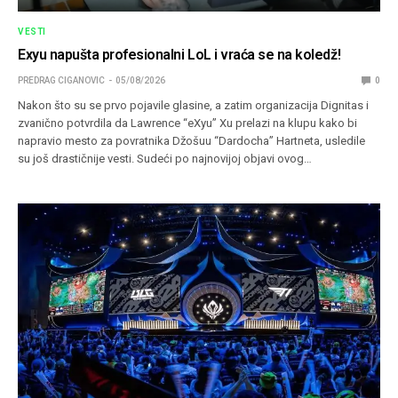
VESTI
Exyu napušta profesionalni LoL i vraća se na koledž!
PREDRAG CIGANOVIC
05/08/2026
0
Nakon što su se prvo pojavile glasine, a zatim organizacija Dignitas i
zvanično potvrdila da Lawrence “eXyu” Xu prelazi na klupu kako bi
napravio mesto za povratnika Džošuu “Dardocha” Hartneta, usledile
su još drastičnije vesti. Sudeći po najnovijoj objavi ovog…