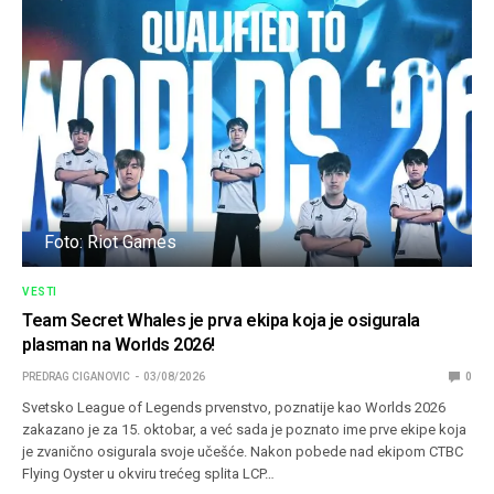
Foto: Riot Games
VESTI
Team Secret Whales je prva ekipa koja je osigurala
plasman na Worlds 2026!
PREDRAG CIGANOVIC
03/08/2026
0
Svetsko League of Legends prvenstvo, poznatije kao Worlds 2026
zakazano je za 15. oktobar, a već sada je poznato ime prve ekipe koja
je zvanično osigurala svoje učešće. Nakon pobede nad ekipom CTBC
Flying Oyster u okviru trećeg splita LCP…