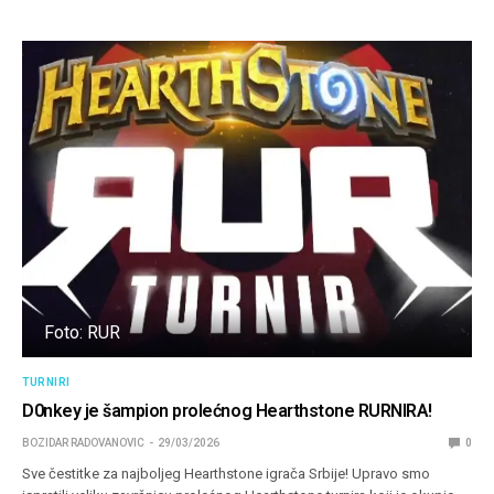
Foto: RUR
TURNIRI
D0nkey je šampion prolećnog Hearthstone RURNIRA!
BOZIDAR RADOVANOVIC
29/03/2026
0
Sve čestitke za najboljeg Hearthstone igrača Srbije! Upravo smo