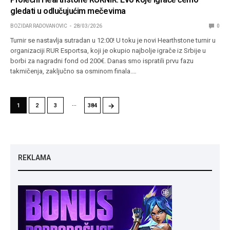
gledati u odlučujućim mečevima
BOZIDAR RADOVANOVIC
28/03/2026
0
Turnir se nastavlja sutradan u 12:00! U toku je novi Hearthstone turnir u
organizaciji RUR Esportsa, koji je okupio najbolje igrače iz Srbije u
borbi za nagradni fond od 200€. Danas smo ispratili prvu fazu
takmičenja, zaključno sa osminom finala.…
…
→
1
2
3
384
REKLAMA