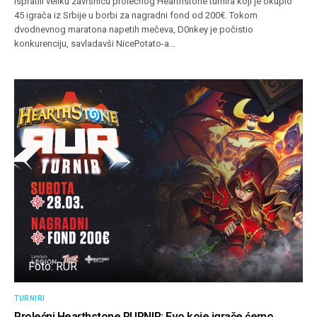
ispratili veliku završnicu prolećnog Hearthstone turnira koji je okupio
45 igrača iz Srbije u borbi za nagradni fond od 200€. Tokom
dvodnevnog maratona napetih mečeva, D0nkey je počistio
konkurenciju, savladavši NicePotato-a…
Foto: RUR
TURNIRI
Prolećni Hearthstone RURNIR: Evo koje igrače ćemo