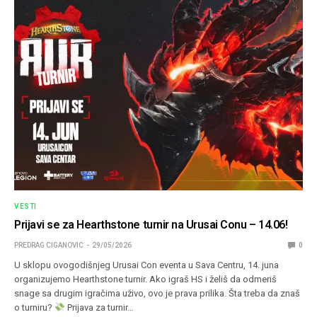
VESTI
Prijavi se za Hearthstone turnir na Urusai Conu – 14.06!
PREDRAG CIGANOVIC
29/05/2026
0
U sklopu ovogodišnjeg Urusai Con eventa u Sava Centru, 14. juna
organizujemo Hearthstone turnir. Ako igraš HS i želiš da odmeriš
snage sa drugim igračima uživo, ovo je prava prilika. Šta treba da znaš
o turniru?
Prijava za turnir…