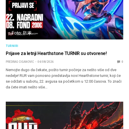
Foto: RUR
TURNIRI
Prijave za letnji Hearthstone TURNIR su otvorene!
PREDRAG CIGANOVIC
04/08/2026
0
Nemojte dugo da čekate, pošto turnir počinje za nešto više od dve
nedelje! RUR vam ponosno predstavlja novi Hearthstone turnir, koji će
se održati u subotu, 22. avgusa sa početkom u 12:00 časova. To znači
da ćete imati nešto više…