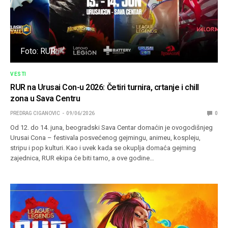
Foto: RUR
VESTI
RUR na Urusai Con-u 2026: Četiri turnira, crtanje i chill
zona u Sava Centru
PREDRAG CIGANOVIC
09/06/2026
0
Od 12. do 14. juna, beogradski Sava Centar domaćin je ovogodišnjeg
Urusai Cona – festivala posvećenog gejmingu, animeu, kospleju,
stripu i pop kulturi. Kao i uvek kada se okuplja domaća gejming
zajednica, RUR ekipa će biti tamo, a ove godine…