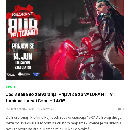
VESTI
Još 3 dana do zatvaranja! Prijavi se za VALORANT 1v1
turnir na Urusai Conu – 14.06!
PREDRAG CIGANOVIC
08/06/2026
0
Da li si ti onaj lik u timu koji uvek rešava situacije 1vX? Da li tvoji drugari
beže od 1v1 duela s tobom na custom mapama? Vreme je da skloniš
sve izgovore sa stola, uzmeš miš u ruke i dokažeš…