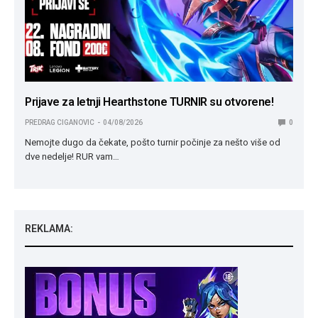
Prijave za letnji Hearthstone TURNIR su otvorene!
PREDRAG CIGANOVIC
04/08/2026
0
Nemojte dugo da čekate, pošto turnir počinje za nešto više od
dve nedelje! RUR vam…
REKLAMA: