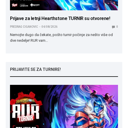
Prijave za letnji Hearthstone TURNIR su otvorene!
PREDRAG CIGANOVIC
04/08/2026
0
Nemojte dugo da čekate, pošto turnir počinje za nešto više od
dve nedelje! RUR vam…
PRIJAVITE SE ZA TURNIRE!