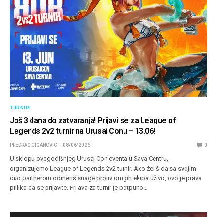
TURNIRI
Još 3 dana do zatvaranja! Prijavi se za League of
Legends 2v2 turnir na Urusai Conu – 13.06!
PREDRAG CIGANOVIC
08/06/2026
0
U sklopu ovogodišnjeg Urusai Con eventa u Sava Centru,
organizujemo League of Legends 2v2 turnir. Ako želiš da sa svojim
duo partnerom odmeriš snage protiv drugih ekipa uživo, ovo je prava
prilika da se prijavite. Prijava za turnir je potpuno…