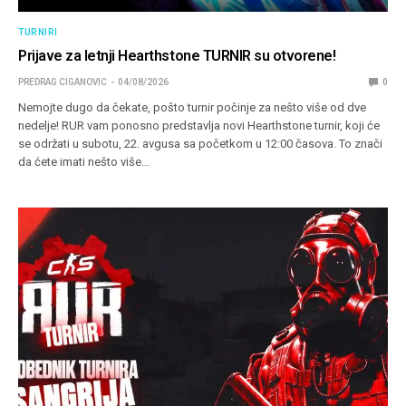
TURNIRI
Prijave za letnji Hearthstone TURNIR su otvorene!
PREDRAG CIGANOVIC
04/08/2026
0
Nemojte dugo da čekate, pošto turnir počinje za nešto više od dve
nedelje! RUR vam ponosno predstavlja novi Hearthstone turnir, koji će
se održati u subotu, 22. avgusa sa početkom u 12:00 časova. To znači
da ćete imati nešto više…