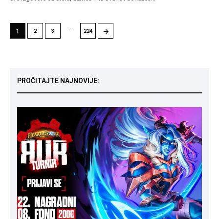
…
→
1
2
3
224
PROČITAJTE NAJNOVIJE: