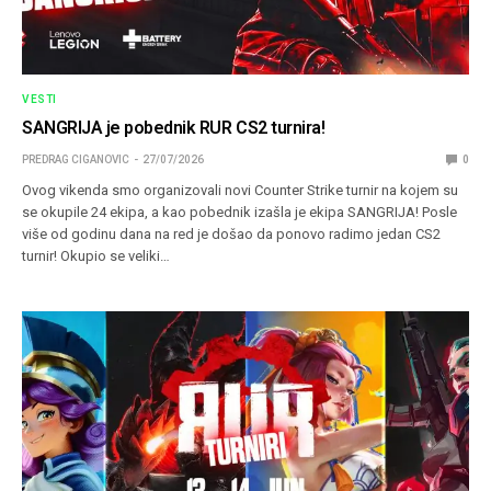
VESTI
SANGRIJA je pobednik RUR CS2 turnira!
PREDRAG CIGANOVIC
27/07/2026
0
Ovog vikenda smo organizovali novi Counter Strike turnir na kojem su
se okupile 24 ekipa, a kao pobednik izašla je ekipa SANGRIJA! Posle
više od godinu dana na red je došao da ponovo radimo jedan CS2
turnir! Okupio se veliki…