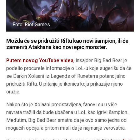
Foto: Riot Games
Možda će se pridružiti Riftu kao novi šampion, ili će
zameniti Atakhana kao novi epic monster.
Putem novog YouTube videa
, insajder Big Bad Bear je
podelio procurele informacije o LoL-u koje sugerišu da će
se Darkin Xolaani iz Legends of Runeterra potencijalno
pridružiti Riftu. U pitanju je ikonica koja prikazuje njeno
oružje.
Nakon što je Xolaani predstavljena, fanovi su u više
navrata tražili da bude ubačena u LoL kao igrivi šampion.
Međutim, Big Bad Bear smatra da je ovo samo jedna od
mogućih opcija, a pritom misli da je najmanje verovatna.