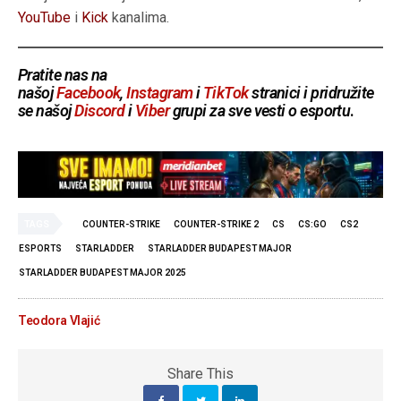
YouTube
i
Kick
kanalima.
Pratite nas na
našoj
Facebook
,
Instagram
i
TikTok
stranici i pridružite
se našoj
Discord
i
Viber
grupi za sve vesti o esportu
.
TAGS
COUNTER-STRIKE
COUNTER-STRIKE 2
CS
CS:GO
CS2
ESPORTS
STARLADDER
STARLADDER BUDAPEST MAJOR
STARLADDER BUDAPEST MAJOR 2025
Teodora Vlajić
Share This