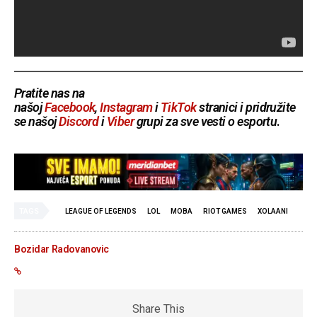
Pratite nas na
našoj
Facebook
,
Instagram
i
TikTok
stranici i pridružite
se našoj
Discord
i
Viber
grupi za sve vesti o esportu
.
TAGS
LEAGUE OF LEGENDS
LOL
MOBA
RIOT GAMES
XOLAANI
Bozidar Radovanovic
Share This