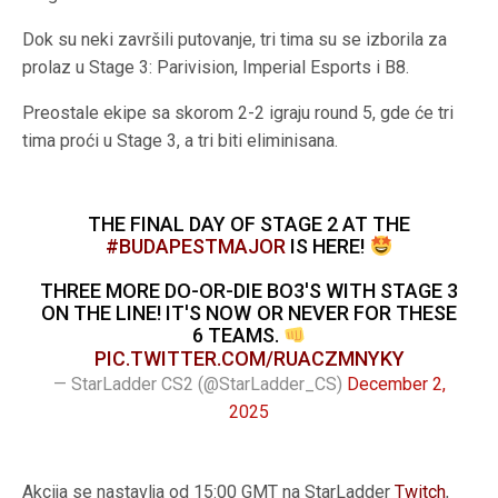
Dok su neki završili putovanje, tri tima su se izborila za
prolaz u Stage 3: Parivision, Imperial Esports i B8.
Preostale ekipe sa skorom 2-2 igraju round 5, gde će tri
tima proći u Stage 3, a tri biti eliminisana.
THE FINAL DAY OF STAGE 2 AT THE
#BUDAPESTMAJOR
IS HERE!
THREE MORE DO-OR-DIE BO3'S WITH STAGE 3
ON THE LINE! IT'S NOW OR NEVER FOR THESE
6 TEAMS.
PIC.TWITTER.COM/RUACZMNYKY
— StarLadder CS2 (@StarLadder_CS)
December 2,
2025
Akcija se nastavlja od 15:00 GMT na StarLadder
Twitch
,