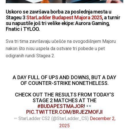
Uskoro se završava borba za poslednja mesta u
Stageu 3
StarLadder Budapest Majora 2025
, a turnir
su napustile još tri velike ekipe: Aurora Gaming,
Fnatic i TYLOO.
Sva tri tima završavaju učešće na ovogodišnjem Majoru
nakon što nisu uspela da ostvare tri pobede u pet
odigranih rundi Stagea 2.
A DAY FULL OF UPS AND DOWNS, BUT A DAY
OF COUNTER-STRIKE NONETHELESS.
CHECK OUT THE RESULTS FROM TODAY'S
STAGE 2 MATCHES AT THE
#BUDAPESTMAJOR
!
PIC.TWITTER.COM/BRJEZMOFJI
— StarLadder CS2 (@StarLadder_CS)
December 2,
2025