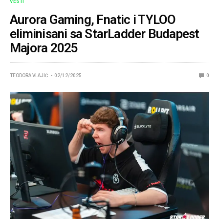
VESTI
Aurora Gaming, Fnatic i TYLOO
eliminisani sa StarLadder Budapest
Majora 2025
TEODORA VLAJIĆ
02/12/2025
0