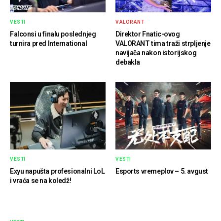
VESTI
VALORANT
Falconsi u finalu poslednjeg
Direktor Fnatic-ovog
turnira pred International
VALORANT tima traži strpljenje
navijača nakon istorijskog
debakla
VESTI
VESTI
Exyu napušta profesionalni LoL
Esports vremeplov – 5. avgust
i vraća se na koledž!