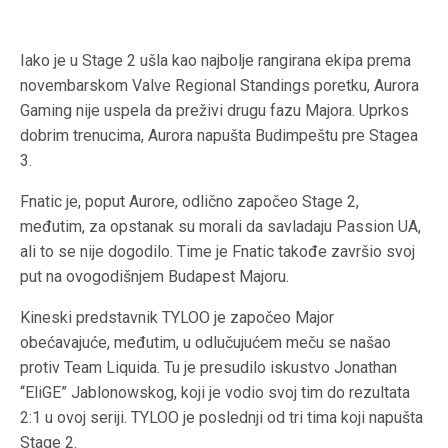
Iako je u Stage 2 ušla kao najbolje rangirana ekipa prema
novembarskom Valve Regional Standings poretku, Aurora
Gaming nije uspela da preživi drugu fazu Majora. Uprkos
dobrim trenucima, Aurora napušta Budimpeštu pre Stagea
3.
Fnatic je, poput Aurore, odlično započeo Stage 2,
međutim, za opstanak su morali da savladaju Passion UA,
ali to se nije dogodilo. Time je Fnatic takođe završio svoj
put na ovogodišnjem Budapest Majoru.
Kineski predstavnik TYLOO je započeo Major
obećavajuće, međutim, u odlučujućem meču se našao
protiv Team Liquida. Tu je presudilo iskustvo Jonathan
“EliGE” Jablonowskog, koji je vodio svoj tim do rezultata
2:1 u ovoj seriji. TYLOO je poslednji od tri tima koji napušta
Stage 2.