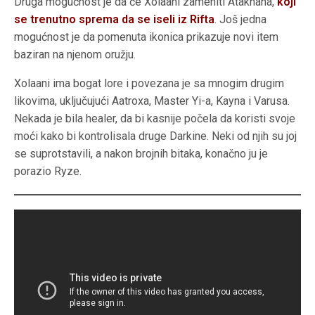
Druga mogućnost je da će Xolaani zameniti Atakhana,
koji
se trenutno sprema da se iseli iz Rifta
. Još jedna
mogućnost je da pomenuta ikonica prikazuje novi item
baziran na njenom oružju.
Xolaani ima bogat lore i povezana je sa mnogim drugim
likovima, uključujući Aatroxa, Master Yi-a, Kayna i Varusa.
Nekada je bila healer, da bi kasnije počela da koristi svoje
moći kako bi kontrolisala druge Darkine. Neki od njih su joj
se suprotstavili, a nakon brojnih bitaka, konačno ju je
porazio Ryze.