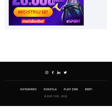
GUITARHERO
KONZOLA
PLAY! ZINE
BEEP!
© RUR 1998 - 2020.