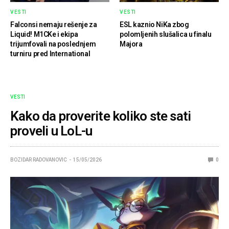
VESTI
VESTI
Falconsi nemaju rešenje za
ESL kaznio NiKa zbog
Liquid! M1CKe i ekipa
polomljenih slušalica u finalu
trijumfovali na poslednjem
Majora
turniru pred International
VESTI
Kako da proverite koliko ste sati
proveli u LoL-u
BOZIDAR RADOVANOVIC
15/05/2026
0