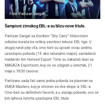
Foto: Partizan Sangal
Šampioni zimskog EBL-a su blizu nove titule.
Partizan Sangal sa Đorđem ”Shy Carry” Stišovićem
odlučno korača ka velikoj završnici tekuće EBL lige. U
drugoj rundi plej-ofa, crno-beli su upisali svoju sedmu
uzastopnu pobedu (14. ako računamo mape), savladavši
mađarski tim Honved Esport. Time su zakazali duel sa
MAGAZA Esportsom, koji će se odigrati u četvrtak, 21.
maja u 18:00 časova.
Partizanu sada fali samo jedna pobeda za plasman na
EMEA Masters, koji je otvoren za dve ekipe iz EBL-a.
Crno-beli su definitivni favoriti, a u slučaju pobede, ovo će
biti njihova četvrta uzastopna EBL titula.