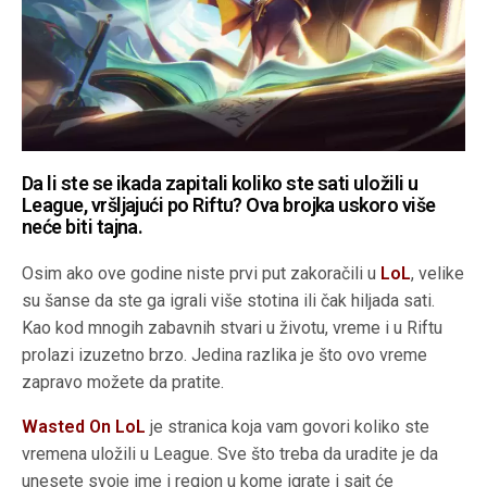
Da li ste se ikada zapitali koliko ste sati uložili u
League, vršljajući po Riftu? Ova brojka uskoro više
neće biti tajna.
Osim ako ove godine niste prvi put zakoračili u
LoL
, velike
su šanse da ste ga igrali više stotina ili čak hiljada sati.
Kao kod mnogih zabavnih stvari u životu, vreme i u Riftu
prolazi izuzetno brzo. Jedina razlika je što ovo vreme
zapravo možete da pratite.
Wasted On LoL
je stranica koja vam govori koliko ste
vremena uložili u League. Sve što treba da uradite je da
unesete svoje ime i region u kome igrate i sajt će