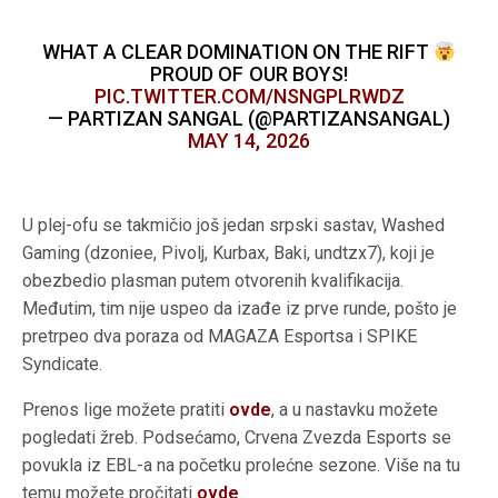
WHAT A CLEAR DOMINATION ON THE RIFT
PROUD OF OUR BOYS!
PIC.TWITTER.COM/NSNGPLRWDZ
— PARTIZAN SANGAL (@PARTIZANSANGAL)
MAY 14, 2026
U plej-ofu se takmičio još jedan srpski sastav, Washed
Gaming (dzoniee, Pivolj, Kurbax, Baki, undtzx7), koji je
obezbedio plasman putem otvorenih kvalifikacija.
Međutim, tim nije uspeo da izađe iz prve runde, pošto je
pretrpeo dva poraza od MAGAZA Esportsa i SPIKE
Syndicate.
Prenos lige možete pratiti
ovde
, a u nastavku možete
pogledati žreb. Podsećamo, Crvena Zvezda Esports se
povukla iz EBL-a na početku prolećne sezone. Više na tu
temu možete pročitati
ovde
.