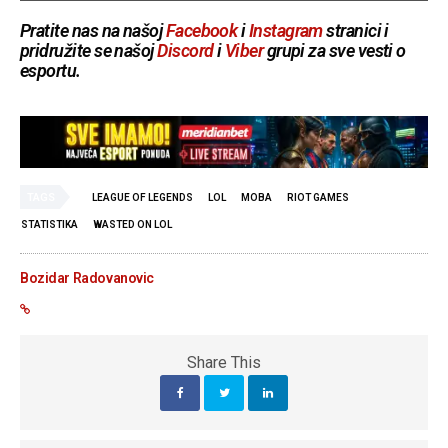
Pratite nas na našoj
Facebook
i
Instagram
stranici i
pridružite se našoj
Discord
i
Viber
grupi za sve vesti o
esportu.
TAGS
LEAGUE OF LEGENDS
LOL
MOBA
RIOT GAMES
STATISTIKA
WASTED ON LOL
Bozidar Radovanovic
Share This