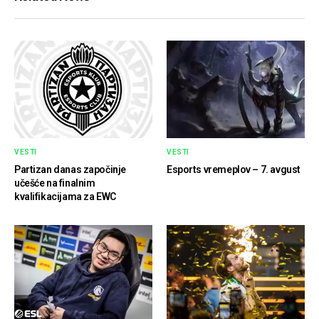
VESTI
VESTI
Partizan danas započinje
Esports vremeplov – 7. avgust
učešće na finalnim
kvalifikacijama za EWC