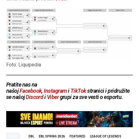
Foto: Liquipedia
Pratite nas na
našoj
Facebook
,
Instagram
i
TikTok
stranici i pridružite
se našoj
Discord
i
Viber
grupi za sve vesti o esportu
.
TAGS
EBL
EBL SPRING 2026
FEATURED
LEAGUE OF LEGENDS