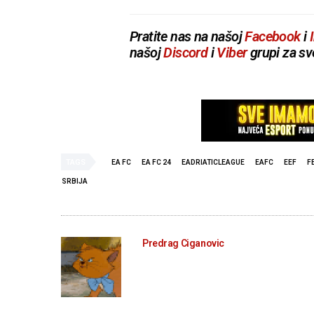
Pratite nas na našoj
Facebook
i
našoj
Discord
i
Viber
grupi za sv
TAGS
EA FC
EA FC 24
EADRIATICLEAGUE
EAFC
EEF
F
SRBIJA
Predrag Ciganovic