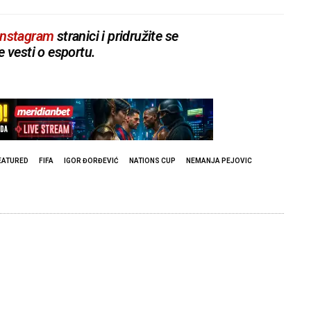
Instagram
stranici i pridružite se
e vesti o esportu.
EATURED
FIFA
IGOR ĐORĐEVIĆ
NATIONS CUP
NEMANJA PEJOVIC