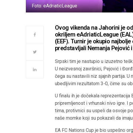
Foto: eAdriaticLeague
Ovog vikenda na Jahorini je od
okriljem eAdriaticLeague (EAL)
(EEF). Turnir je okupio najbolje
predstavljali Nemanja Pejović i
Srpski tim je nastupio u izuzetno tešk
U neizvesnoj završnici, Pejović i Đor
čega su nastavili niz sjajnih partija. 
ubedljivim rezultatom 3-0, čime su ob
U finalu ih je dočekala reprezentacija
pripremljenost i vrhunski nivo igre. I
tima, protivnici su uspeli da osvoje p
naše momke koji su pokazali da imaju 
EA FC Nations Cup je bio uspešno org