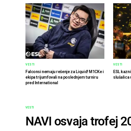
VESTI
VESTI
Falconsi nemaju rešenje za Liquid! M1CKe i
ESL kazni
ekipa trijumfovali na poslednjem turniru
slušalica 
pred International
VESTI
NAVI osvaja trofej 2