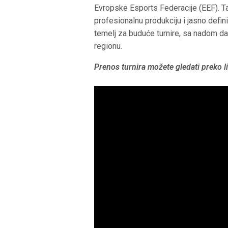
Evropske Esports Federacije (EEF). T
profesionalnu produkciju i jasno defin
temelj za buduće turnire, sa nadom d
regionu.
Prenos turnira možete gledati preko li