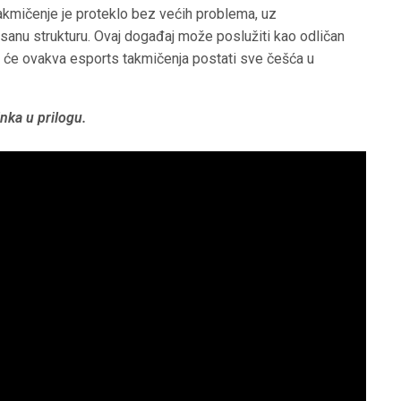
akmičenje je proteklo bez većih problema, uz
isanu strukturu. Ovaj događaj može poslužiti kao odličan
a će ovakva esports takmičenja postati sve češća u
nka u prilogu.