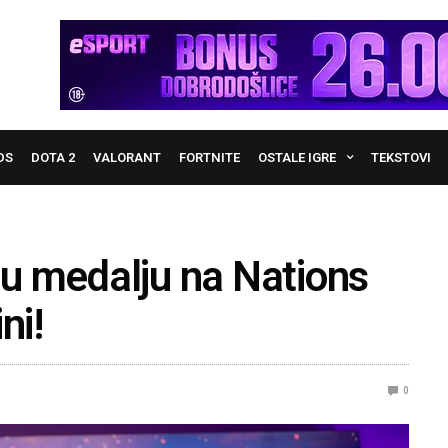
DS
DOTA 2
VALORANT
FORTNITE
OSTALE IGRE
TEKSTOVI
rnu medalju na Nations
ni!
0