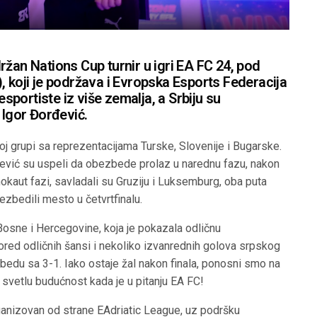
ržan Nations Cup turnir u igri EA FC 24, pod
, koji je podržava i Evropska Esports Federacija
 esportiste iz više zemalja, a Srbiju su
 Igor Đorđević.
oj grupi sa reprezentacijama Turske, Slovenije i Bugarske.
đević su uspeli da obezbede prolaz u narednu fazu, nakon
U nokaut fazi, savladali su Gruziju i Luksemburg, oba puta
ezbedili mesto u četvrtfinalu.
 Bosne i Hercegovine, koja je pokazala odličnu
 pored odličnih šansi i nekoliko izvanrednih golova srpskog
obedu sa 3-1. Iako ostaje žal nakon finala, ponosni smo na
svetlu budućnost kada je u pitanju EA FC!
anizovan od strane EAdriatic League, uz podršku