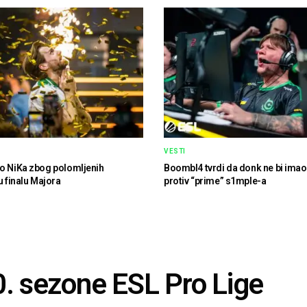
VESTI
o NiKa zbog polomljenih
Boombl4 tvrdi da donk ne bi imao
u finalu Majora
protiv “prime” s1mple-a
0. sezone ESL Pro Lige