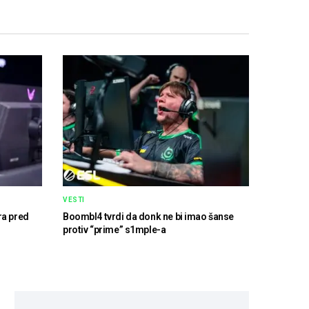
VESTI
ra pred
Boombl4 tvrdi da donk ne bi imao šanse
protiv “prime” s1mple-a