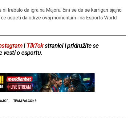
u
e
n
t
t
t
ni trebalo da igra na Majoru, čini se da se karrigan sjajno
e
t
e
 li će uspeti da održe ovaj momentum i na Esports World
i
r
n
f
g
u
nstagram
i
TikTok
stranici i pridružite se
s
l
e vesti o esportu
.
l
s
c
r
e
e
AJOR
TEAM FALCONS
n