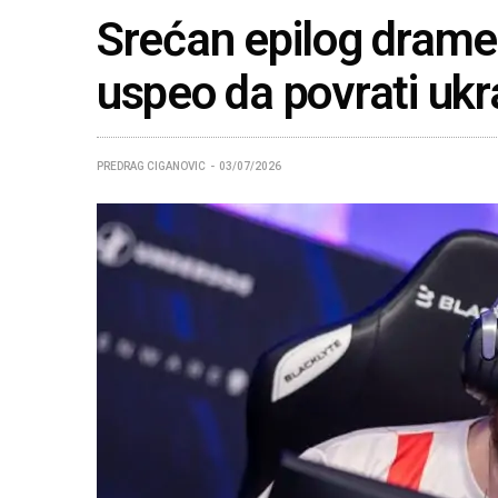
Srećan epilog drame
uspeo da povrati uk
PREDRAG CIGANOVIC
03/07/2026