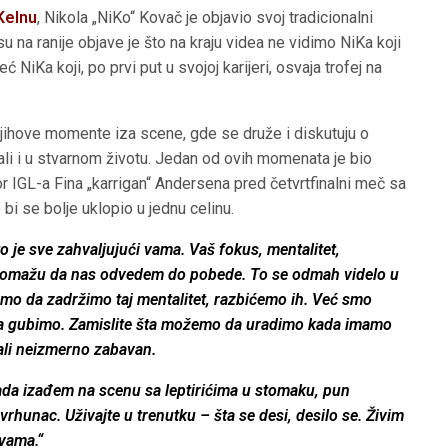
Kelnu
, Nikola „NiKo“ Kovač je objavio svoj tradicionalni
su na ranije objave je što na kraju videa ne vidimo NiKa koji
iKa koji, po prvi put u svojoj karijeri, osvaja trofej na
njihove momente iza scene, gde se druže i diskutuju o
 ali i u stvarnom životu. Jedan od ovih momenata je bio
ovor IGL-a Fina „karrigan“ Andersena pred četvrtfinalni meč sa
 bi se bolje uklopio u jednu celinu.
to je sve zahvaljujući vama. Vaš fokus, mentalitet,
i pomažu da nas odvedem do pobede. To se odmah videlo u
mo da zadržimo taj mentalitet, razbićemo ih. Već smo
a gubimo. Zamislite šta možemo da uradimo kada imamo
 ali neizmerno zabavan.
ada izađem na scenu sa leptirićima u stomaku, pun
vrhunac. Uživajte u trenutku – šta se desi, desilo se. Živim
 vama.“