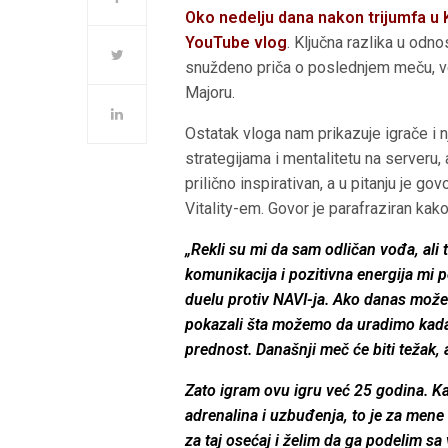
Oko nedelju dana nakon trijumfa u 
YouTube vlog
. Ključna razlika u odno
snuždeno priča o poslednjem meču, već N
Majoru.
Ostatak vloga nam prikazuje igrače i 
strategijama i mentalitetu na serveru,
prilično inspirativan, a u pitanju je g
Vitality-em. Govor je parafraziran kako
„Rekli su mi da sam odličan vođa, ali 
komunikacija i pozitivna energija m
duelu protiv NAVI-ja. Ako danas može
pokazali šta možemo da uradimo kad
prednost. Današnji meč će biti težak,
Zato igram ovu igru već 25 godina. K
adrenalina i uzbuđenja, to je za mene 
za taj osećaj i želim da ga podelim sa