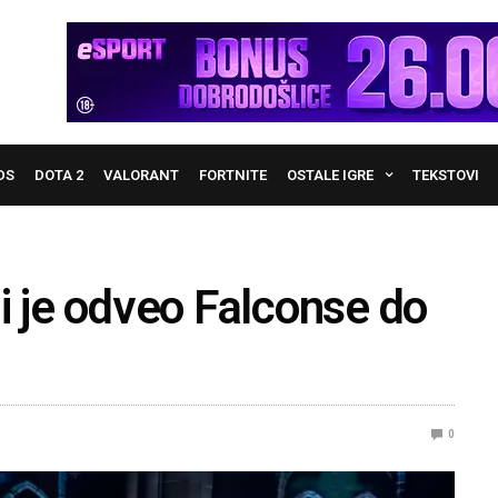
DS
DOTA 2
VALORANT
FORTNITE
OSTALE IGRE
TEKSTOVI
i je odveo Falconse do
0