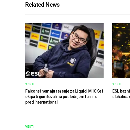
Related News
VESTI
VESTI
Falconsi nemaju rešenje za Liquid! M1CKe i
ESL kazni
ekipa trijumfovali na poslednjem turniru
slušalica 
pred International
VESTI