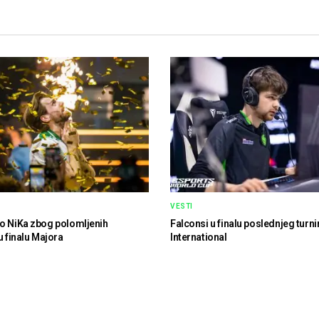
VESTI
o NiKa zbog polomljenih
Falconsi u finalu poslednjeg turni
u finalu Majora
International