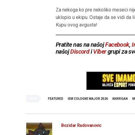
l
a
Za nekoga ko pre nekoliko meseci nije 
y
uklopio u ekipu. Ostaje da se vidi da
Kupu ovog avgusta!
Pratite nas na našoj
Facebook
,
I
našoj
Discord
i
Viber
grupi za sv
TAGS
FEATURED
IEM COLOGNE MAJOR 2026
KARRIGAN
M
Bozidar Radovanovic