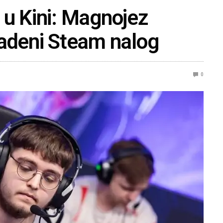
 u Kini: Magnojez
radeni Steam nalog
0