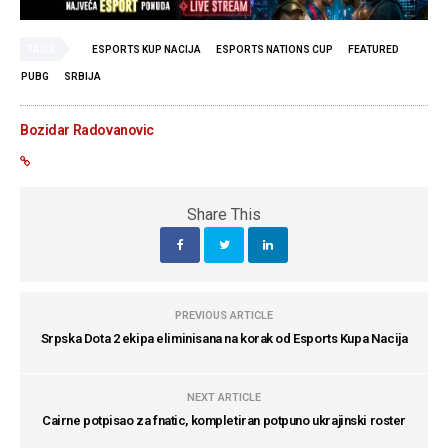
TAGS
ESPORTS KUP NACIJA
ESPORTS NATIONS CUP
FEATURED
PUBG
SRBIJA
Bozidar Radovanovic
Share This
PREVIOUS ARTICLE
Srpska Dota 2 ekipa eliminisana na korak od Esports Kupa Nacija
NEXT ARTICLE
Cairne potpisao za fnatic, kompletiran potpuno ukrajinski roster