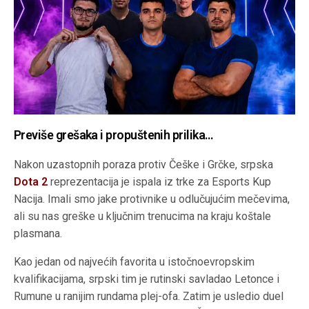
Previše grešaka i propuštenih prilika…
Nakon uzastopnih poraza protiv Češke i Grčke, srpska
Dota 2
reprezentacija je ispala iz trke za Esports Kup
Nacija. Imali smo jake protivnike u odlučujućim mečevima,
ali su nas greške u ključnim trenucima na kraju koštale
plasmana.
Kao jedan od najvećih favorita u istočnoevropskim
kvalifikacijama, srpski tim je rutinski savladao Letonce i
Rumune u ranijim rundama plej-ofa. Zatim je usledio duel