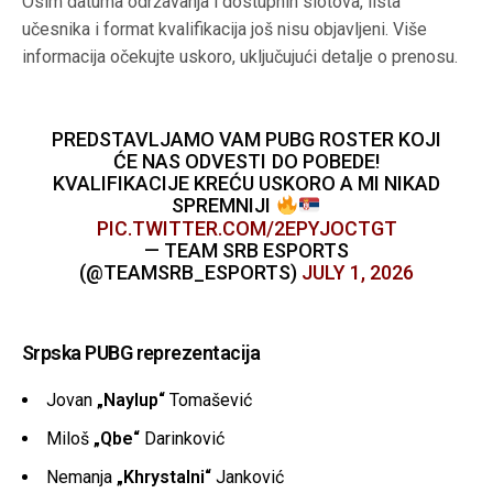
Osim datuma održavanja i dostupnih slotova, lista
učesnika i format kvalifikacija još nisu objavljeni. Više
informacija očekujte uskoro, uključujući detalje o prenosu.
PREDSTAVLJAMO VAM PUBG ROSTER KOJI
ĆE NAS ODVESTI DO POBEDE!
KVALIFIKACIJE KREĆU USKORO A MI NIKAD
SPREMNIJI
PIC.TWITTER.COM/2EPYJOCTGT
— TEAM SRB ESPORTS
(@TEAMSRB_ESPORTS)
JULY 1, 2026
Srpska PUBG reprezentacija
Jovan
„Naylup“
Tomašević
Miloš
„Qbe“
Darinković
Nemanja
„Khrystalni“
Janković