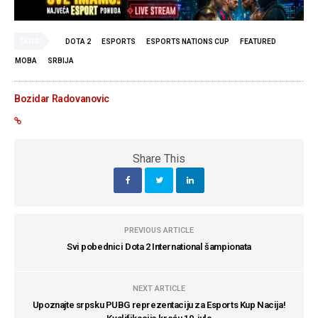
TAGS
DOTA 2
ESPORTS
ESPORTS NATIONS CUP
FEATURED
MOBA
SRBIJA
Bozidar Radovanovic
Share This
PREVIOUS ARTICLE
Svi pobednici Dota 2 International šampionata
NEXT ARTICLE
Upoznajte srpsku PUBG reprezentaciju za Esports Kup Nacija!