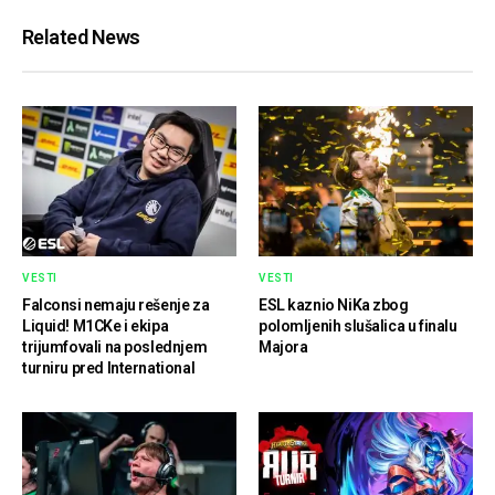
Related News
VESTI
VESTI
Falconsi nemaju rešenje za
ESL kaznio NiKa zbog
Liquid! M1CKe i ekipa
polomljenih slušalica u finalu
trijumfovali na poslednjem
Majora
turniru pred International