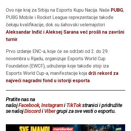
Ovo nije kraj za Srbiju na Esports Kupu Nacija. Naše
PUBG
,
PUBG Mobile i Rocket League reprezentacije takođe
čekaju kvalifikacije, dok su šahovski velemajstori
Aleksandar Inđić i Aleksej Sarana već prošli na završni
turnir
.
Prvo izdanje ENC-a, koje će se održati od 2. do 29.
novembra u Rijadu, organizuje Esports World Cup
Foundation (EWCF), udruženje koje takođe stoji iza
Esports World Cup-a, manifestacije koja
drži rekord za
najveći nagradni fond u istoriji esporta
.
Pratite nas na
našoj
Facebook
,
Instagram
i
TikTok
stranici i pridružite
se našoj
Discord
i
Viber
grupi za sve vesti o esportu
.