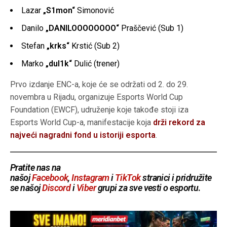
Lazar
„S1mon“
Simonović
Danilo
„DANILOOOOOOOO“
Praščević (Sub 1)
Stefan
„krks“
Krstić (Sub 2)
Marko
„dul1k“
Dulić (trener)
Prvo izdanje ENC-a, koje će se održati od 2. do 29.
novembra u Rijadu, organizuje Esports World Cup
Foundation (EWCF), udruženje koje takođe stoji iza
Esports World Cup-a, manifestacije koja
drži rekord za
najveći nagradni fond u istoriji esporta
.
Pratite nas na
našoj
Facebook
,
Instagram
i
TikTok
stranici i pridružite
se našoj
Discord
i
Viber
grupi za sve vesti o esportu
.