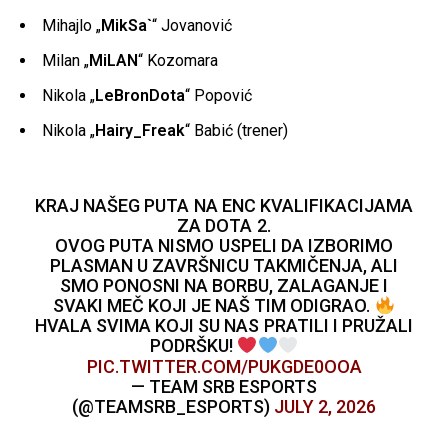
Mihajlo „
MikSa`
“ Jovanović
Milan „
MiLAN
“ Kozomara
Nikola „
LeBronDota
“ Popović
Nikola „
Hairy_Freak
“ Babić (trener)
KRAJ NAŠEG PUTA NA ENC KVALIFIKACIJAMA
ZA DOTA 2.
OVOG PUTA NISMO USPELI DA IZBORIMO
PLASMAN U ZAVRŠNICU TAKMIČENJA, ALI
SMO PONOSNI NA BORBU, ZALAGANJE I
SVAKI MEČ KOJI JE NAŠ TIM ODIGRAO.
HVALA SVIMA KOJI SU NAS PRATILI I PRUŽALI
PODRŠKU!
PIC.TWITTER.COM/PUKGDE0OOA
— TEAM SRB ESPORTS
(@TEAMSRB_ESPORTS)
JULY 2, 2026