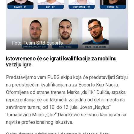
Foto: Team SRB Esports
Istovremeno će se igrati kvalifikacije za mobilnu
verziju igre.
Predstavljamo vam PUBG ekipu koja će predstavljati Srbiju
na predstojećim kvalifikacijama za Esports Kup Nacija.
Oformljena od strane trenera Marka „dul1k“ Dulića, srpska
reprezentacija će se takmičiti za jedno od četiri mesta na
završnom turniru, od 10. do 12. jula. Jovan „Naylup“
Tomašević i Miloš „Qbe“ Darinković se ističu kao igrači sa
najviše profesionalnog iskustva.