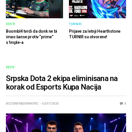
VESTI
TURNIRI
Boombl4 tvrdi da donk ne bi
Prijave za letnji Hearthstone
imao šanse protiv “prime”
TURNIR su otvorene!
s1mple-a
VESTI
Srpska Dota 2 ekipa eliminisana na
korak od Esports Kupa Nacija
BOZIDAR RADOVANOVIC
02/07/2026
0