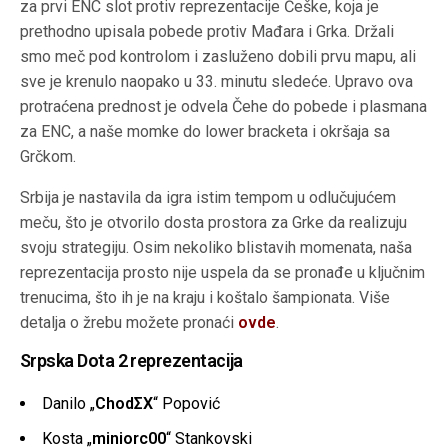
za prvi ENC slot protiv reprezentacije Češke, koja je
prethodno upisala pobede protiv Mađara i Grka. Držali
smo meč pod kontrolom i zasluženo dobili prvu mapu, ali
sve je krenulo naopako u 33. minutu sledeće. Upravo ova
protraćena prednost je odvela Čehe do pobede i plasmana
za ENC, a naše momke do lower bracketa i okršaja sa
Grčkom.
Srbija je nastavila da igra istim tempom u odlučujućem
meču, što je otvorilo dosta prostora za Grke da realizuju
svoju strategiju. Osim nekoliko blistavih momenata, naša
reprezentacija prosto nije uspela da se pronađe u ključnim
trenucima, što ih je na kraju i koštalo šampionata. Više
detalja o žrebu možete pronaći
ovde
.
Srpska Dota 2 reprezentacija
Danilo „
ChodΣX
“ Popović
Kosta „
miniorc00
“ Stankovski