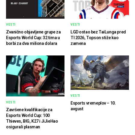
VESTI
VESTI
Zvanično objavljene grupe za
LGD ostao bez TaiLunga pred
Esports World Cup: 32 tima u
TI 2026, Topson stiže kao
borbi za dva miliona dolara
zamena
VESTI
VESTI
Esports vremeplov – 10.
avgust
Završene kvalifikacije za
Esports World Cup: 100
Thieves, BIG, K27 i JiJieHao
osigurali plasman