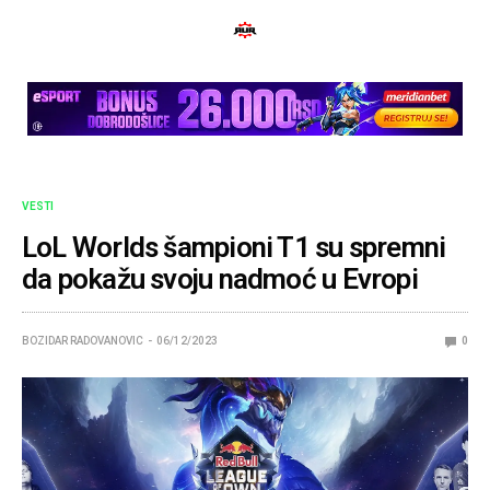
VESTI
LoL Worlds šampioni T1 su spremni
da pokažu svoju nadmoć u Evropi
BOZIDAR RADOVANOVIC
06/12/2023
0