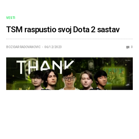
VESTI
TSM raspustio svoj Dota 2 sastav
BOZIDAR RADOVANOVIC
06/12/2023
0
TSM se polako raspada…