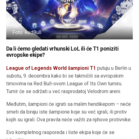
Foto: RedBull
Da li ćemo gledati vrhunski LoL ili će T1 poniziti
evropske ekipe?
League of Legends World šampioni T1
putuju u Berlin u
subotu, 9. decembra kako bi se takmičili sa evropskim
timovima na Red Bull-ovom League of Its Own turniru.
Turnir će se održati u već rasprodatoj Velodrom areni.
Međutim, šampioni će igrati sa malim hendikepom – neće
smeti da biraju iste šampione koje su već igrali, ili protiv
kojih su igrali. Ova pravila neće važiti za njihove protivnike.
Evo kompletnog rasporeda i liste ekipa koje će se