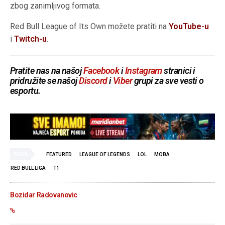
zbog zanimljivog formata.
Red Bull League of Its Own možete pratiti na
YouTube-u
i
Twitch-u
.
Pratite nas na našoj
Facebook
i
Instagram
stranici i
pridružite se našoj
Discord
i
Viber
grupi za sve vesti o
esportu.
TAGS
FEATURED
LEAGUE OF LEGENDS
LOL
MOBA
RED BULL LIGA
T1
Bozidar Radovanovic