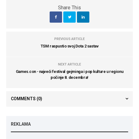
Share This
PREVIOUS ARTICLE
TSM raspustio svoj Dota 2 sastav
NEXT ARTICLE
Games.con - najveći festival gejminga i pop kulture u regionu
počinje 8. decembra!
COMMENTS
(0)
REKLAMA