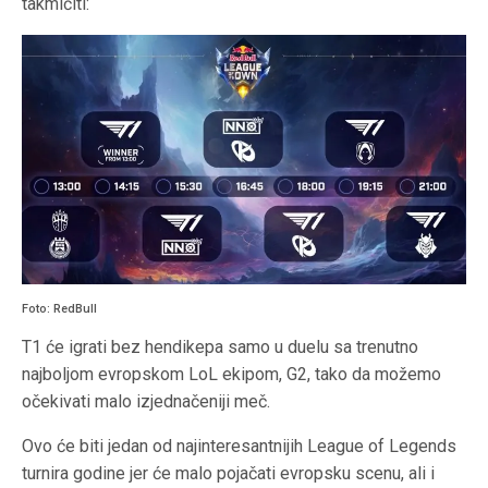
takmičiti:
Foto: RedBull
T1 će igrati bez hendikepa samo u duelu sa trenutno
najboljom evropskom LoL ekipom, G2, tako da možemo
očekivati malo izjednačeniji meč.
Ovo će biti jedan od najinteresantnijih League of Legends
turnira godine jer će malo pojačati evropsku scenu, ali i