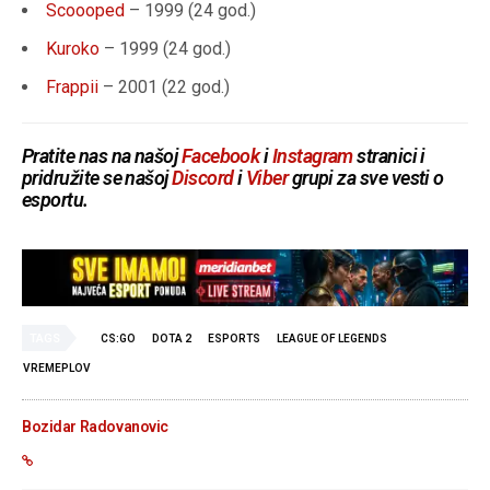
Scoooped
– 1999 (24 god.)
Kuroko
– 1999 (
24 god.
)
Frappii
– 2001 (
22 god.
)
Pratite nas na našoj
Facebook
i
Instagram
stranici i
pridružite se našoj
Discord
i
Viber
grupi za sve vesti o
esportu.
TAGS
CS:GO
DOTA 2
ESPORTS
LEAGUE OF LEGENDS
VREMEPLOV
Bozidar Radovanovic