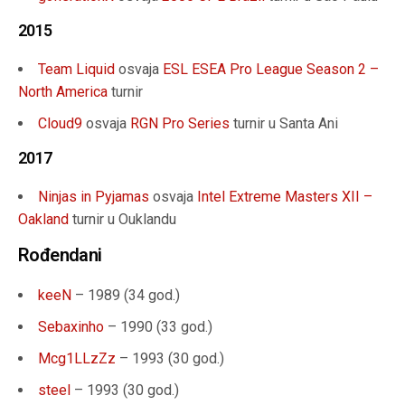
2015
Team Liquid
osvaja
ESL ESEA Pro League Season 2 –
North America
turnir
Cloud9
osvaja
RGN Pro Series
turnir u Santa Ani
2017
Ninjas in Pyjamas
osvaja
Intel Extreme Masters XII –
Oakland
turnir u Ouklandu
Rođendani
keeN
– 1989 (
34 god.
)
Sebaxinho
– 1990 (
33 god.
)
Mcg1LLzZz
– 1993 (30 god.)
steel
– 1993 (
30 god.
)