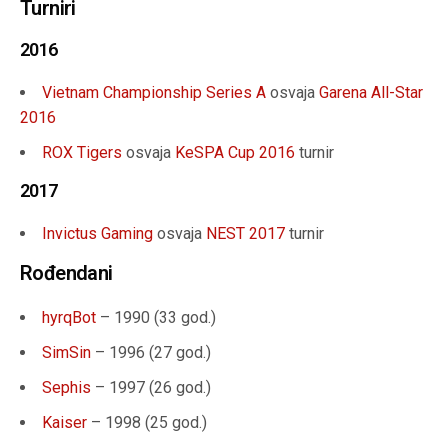
Turniri
2016
Vietnam Championship Series A
osvaja
Garena All-Star
2016
ROX Tigers
osvaja
KeSPA Cup 2016
turnir
2017
Invictus Gaming
osvaja
NEST 2017
turnir
Rođendani
hyrqBot
– 1990 (
33 god.
)
SimSin
– 1996 (
27 god.
)
Sephis
– 1997 (
26 god.
)
Kaiser
– 1998 (
25 god.
)