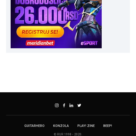
GUITARHERO
KONZOLA
PLAY! ZINE
BEEP!
© RUR 1998 - 2020.