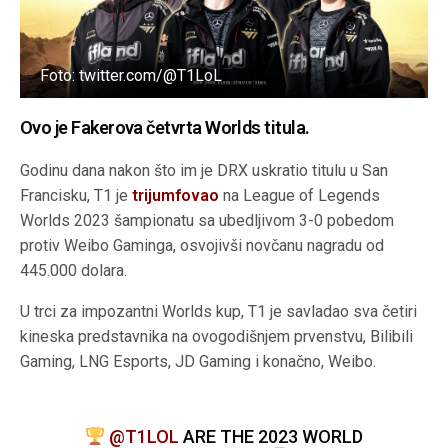
Foto: twitter.com/@T1LoL
Ovo je Fakerova četvrta Worlds titula.
Godinu dana nakon što im je DRX uskratio titulu u San
Francisku, T1 je
trijumfovao
na League of Legends
Worlds 2023 šampionatu sa ubedljivom 3-0 pobedom
protiv Weibo Gaminga, osvojivši novčanu nagradu od
445.000 dolara.
U trci za impozantni Worlds kup, T1 je savladao sva četiri
kineska predstavnika na ovogodišnjem prvenstvu, Bilibili
Gaming, LNG Esports, JD Gaming i konačno, Weibo.
@T1LOL
ARE THE 2023 WORLD