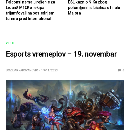
Falconsi nemaju rešenje za
ESL kaznio NiKa zbog
Liquid! M1CKe i ekipa
polomljenih slušalica u finalu
trijumfovali na poslednjem
Majora
turniru pred International
VESTI
Esports vremeplov – 19. novembar
BOZIDAR RADOVANOVIC
19/11/2023
0