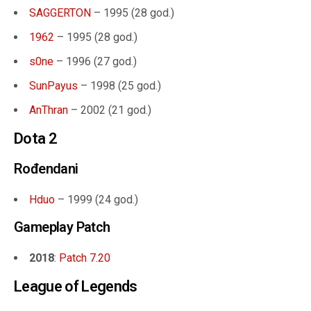
SAGGERTON
– 1995 (
28 god.
)
1962
– 1995 (
28 god.
)
s0ne
– 1996 (
27 god.
)
SunPayus
– 1998 (
25 god.
)
AnThran
– 2002 (21 god.)
Dota 2
Rođendani
Hduo
– 1999 (24 god.)
Gameplay Patch
2018
:
Patch 7.20
League of Legends