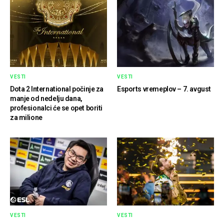
VESTI
VESTI
Dota 2 International počinje za
Esports vremeplov – 7. avgust
manje od nedelju dana,
profesionalci će se opet boriti
za milione
VESTI
VESTI