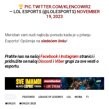
PIC.TWITTER.COM/KLENCOWIR2
— LOL ESPORTS (@LOLESPORTS)
NOVEMBER
19, 2023
Meridian vam nudi najbolju ponudu kada je u pitanju
Esports! Opširnije na
sledećem linku
!
Pratite nas na našoj
Facebook
i
Instagram
stranici i
pridružite se našoj
Discord
i
Viber
grupi za sve vesti o
esportu.
TAGS
FEATURED
LEAGUE OF LEGENDS
LOL
MOBA
T1
WORLDS
WORLDS 2023