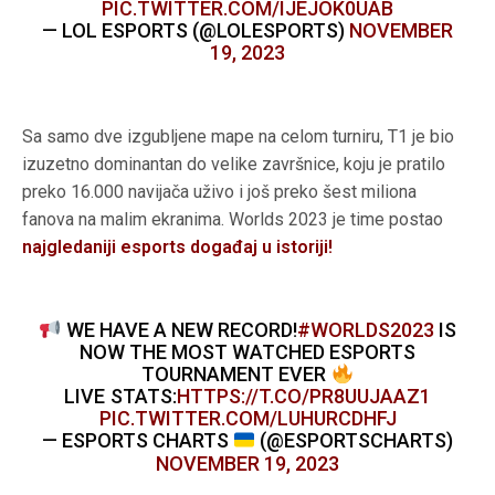
PIC.TWITTER.COM/IJEJOK0UAB
— LOL ESPORTS (@LOLESPORTS)
NOVEMBER
19, 2023
Sa samo dve izgubljene mape na celom turniru, T1 je bio
izuzetno dominantan do velike završnice, koju je pratilo
preko 16.000 navijača uživo i još preko šest miliona
fanova na malim ekranima. Worlds 2023 je time postao
najgledaniji esports događaj u istoriji!
WE HAVE A NEW RECORD!
#WORLDS2023
IS
NOW THE MOST WATCHED ESPORTS
TOURNAMENT EVER
LIVE STATS:
HTTPS://T.CO/PR8UUJAAZ1
PIC.TWITTER.COM/LUHURCDHFJ
— ESPORTS CHARTS
(@ESPORTSCHARTS)
NOVEMBER 19, 2023