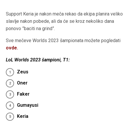
Support Keria je nakon meča rekao da ekipa planira veliko
slavlje nakon pobede, ali da će se kroz nekoliko dana
ponovo ”baciti na grind”.
Sve mečeve Worlds 2023 šampionata možete pogledati
ovde.
LoL Worlds 2023 šampioni, T1:
Zeus
Oner
Faker
Gumayusi
Keria