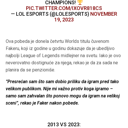
CHAMPIONS!
PIC.TWITTER.COM/IXOVR818CS
— LOL ESPORTS (@LOLESPORTS)
NOVEMBER
19, 2023
Ova pobeda je donela četvrtu Worlds titulu čuvenom
Fakeru, koji iz godine u godinu dokazuje da je ubedljivo
najbolji League of Legends midlejner na svetu. Iako je ovo
neverovatno dostignuće za njega, rekao je da za sada ne
planira da se penzioniše.
”Presrećan sam što sam dobio priliku da igram pred tako
velikom publikom. Nije mi važno protiv koga igramo –
samo sam zahvalan što ponovo mogu da igram na velikoj
sceni”, rekao je Faker nakon pobede.
2013 VS 2023: