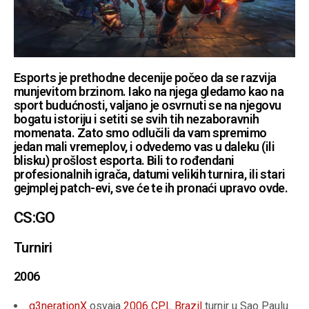
Esports je prethodne decenije počeo da se razvija
munjevitom brzinom. Iako na njega gledamo kao na
sport budućnosti, valjano je osvrnuti se na njegovu
bogatu istoriju i setiti se svih tih nezaboravnih
momenata. Zato smo odlučili da vam spremimo
jedan mali vremeplov, i odvedemo vas u daleku (ili
blisku) prošlost esporta. Bili to rođendani
profesionalnih igrača, datumi velikih turnira, ili stari
gejmplej patch-evi, sve će te ih pronaći upravo ovde.
CS:GO
Turniri
2006
g3nerationX
osvaja
2006 CPL Brazil
turnir u Sao Paulu