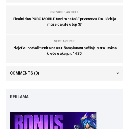
PREVIOUS ARTICLE
Finalni dan PUBG MOBILE turnira na IeSF prvenstvu: Da li Srbija
može da uđe u top 3?
NEXT ARTICLE
Plejof eFootball turnira na IeSF šampionatu počinje sutra: Roksa
kreće u akciju u 14:30!
COMMENTS
(0)
REKLAMA