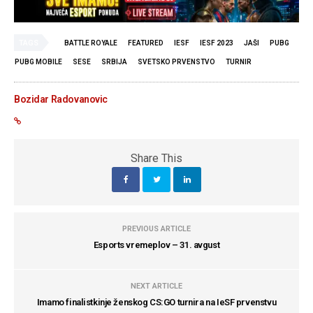
TAGS
BATTLE ROYALE
FEATURED
IESF
IESF 2023
JAŠI
PUBG
PUBG MOBILE
SESE
SRBIJA
SVETSKO PRVENSTVO
TURNIR
Bozidar Radovanovic
Share This
PREVIOUS ARTICLE
Esports vremeplov – 31. avgust
NEXT ARTICLE
Imamo finalistkinje ženskog CS:GO turnira na IeSF prvenstvu