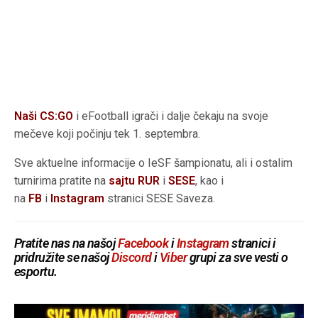
Naši CS:GO
i eFootball igrači i dalje čekaju na svoje
mečeve koji počinju tek 1. septembra.
Sve aktuelne informacije o IeSF šampionatu, ali i ostalim
turnirima pratite na
sajtu RUR
i
SESE
, kao i
na
FB
i
Instagram
stranici SESE Saveza.
Pratite nas na našoj
Facebook
i
Instagram
stranici i
pridružite se našoj
Discord
i
Viber
grupi za sve vesti o
esportu.