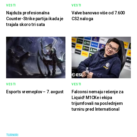
VESTI
VESTI
Najduža profesionalna
Valve banovao više od 7.600
Counter-Strike partija ikada je
CS2 naloga
trajala skoro tri sata
VESTI
VESTI
Esports vremeplov – 7. avgust
Falconsi nemaju rešenje za
Liquid! M1CKe i ekipa
trijumfovali na poslednjem
turniru pred International
TURNIRI