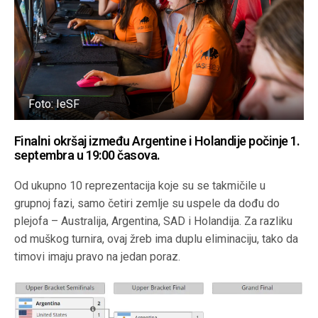
Foto: IeSF
Finalni okršaj između Argentine i Holandije počinje 1.
septembra u 19:00 časova.
Od ukupno 10 reprezentacija koje su se takmičile u
grupnoj fazi, samo četiri zemlje su uspele da dođu do
plejofa – Australija, Argentina, SAD i Holandija. Za razliku
od muškog turnira, ovaj žreb ima duplu eliminaciju, tako da
timovi imaju pravo na jedan poraz.