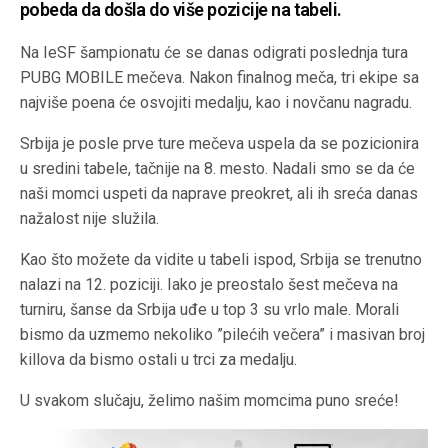
pobeda da došla do više pozicije na tabeli.
Na IeSF šampionatu će se danas odigrati poslednja tura
PUBG MOBILE mečeva. Nakon finalnog meča, tri ekipe sa
najviše poena će osvojiti medalju, kao i novčanu nagradu.
Srbija je posle prve ture mečeva uspela da se pozicionira
u sredini tabele, tačnije na 8. mesto. Nadali smo se da će
naši momci uspeti da naprave preokret, ali ih sreća danas
nažalost nije služila.
Kao što možete da vidite u tabeli ispod, Srbija se trenutno
nalazi na 12. poziciji. Iako je preostalo šest mečeva na
turniru, šanse da Srbija uđe u top 3 su vrlo male. Morali
bismo da uzmemo nekoliko ”pilećih večera” i masivan broj
killova da bismo ostali u trci za medalju.
U svakom slučaju, želimo našim momcima puno sreće!