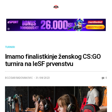
TURNIRI
Imamo finalistkinje ženskog CS:GO
turnira na IeSF prvenstvu
BOZIDAR RADOVANOVIC
31/08/2023
0