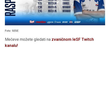
Foto: SESE
Mečeve možete gledati na
zvaničnom IeSF Twitch
kanalu!