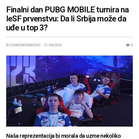
Finalni dan PUBG MOBILE turnira na
IeSF prvenstvu: Da li Srbija može da
uđe u top 3?
BOZIDAR RADOVANOVIC
31/08/2023
0
Naša reprezentacija bi morala da uzme nekoliko