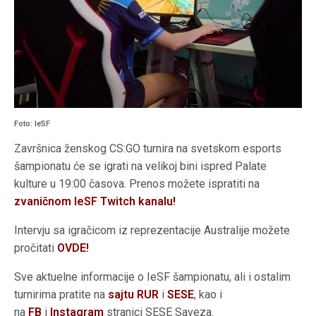
Foto: IeSF
Završnica ženskog CS:GO turnira na svetskom esports
šampionatu će se igrati na velikoj bini ispred Palate
kulture u 19:00 časova. Prenos možete ispratiti na
zvaničnom IeSF Twitch kanalu!
Intervju sa igračicom iz reprezentacije Australije možete
pročitati
OVDE!
Sve aktuelne informacije o IeSF šampionatu, ali i ostalim
turnirima pratite na
sajtu RUR
i
SESE
, kao i
na
FB
i
Instagram
stranici SESE Saveza.