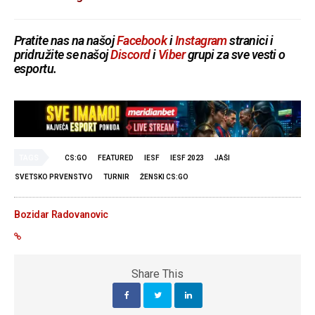
Pratite nas na našoj
Facebook
i
Instagram
stranici i
pridružite se našoj
Discord
i
Viber
grupi za sve vesti o
esportu.
TAGS
CS:GO
FEATURED
IESF
IESF 2023
JAŠI
SVETSKO PRVENSTVO
TURNIR
ŽENSKI CS:GO
Bozidar Radovanovic
Share This