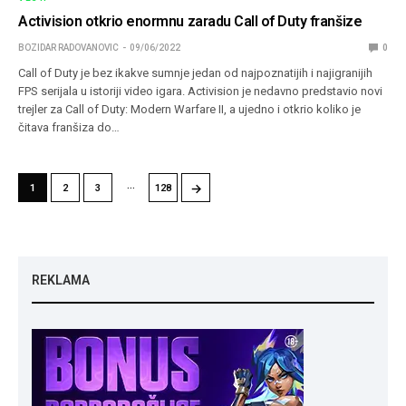
Activision otkrio enormnu zaradu Call of Duty franšize
BOZIDAR RADOVANOVIC
09/06/2022
0
Call of Duty je bez ikakve sumnje jedan od najpoznatijih i najigranijih
FPS serijala u istoriji video igara. Activision je nedavno predstavio novi
trejler za Call of Duty: Modern Warfare II, a ujedno i otkrio koliko je
čitava franšiza do…
…
→
1
2
3
128
REKLAMA