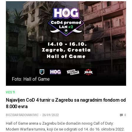
Foto: Hall of Game
VESTI
Najavljen CoD 4 turnir u Zagrebu sa nagradnim fondom od
8.000 evra
BOZIDAR RADOVANOVIC
26/09/2022
0
Hall of Game arena u Zagrebu biće domaćin novog Call of Duty:
Modern Warfare turnira, koji će se odigrati od 14. do 16. oktobra 2022.