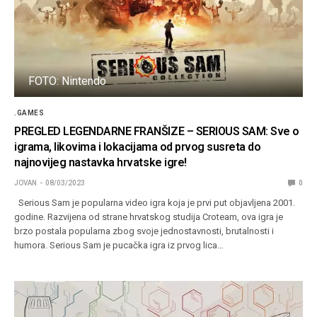
FOTO: Nintendo
.GAMES
PREGLED LEGENDARNE FRANŠIZE – SERIOUS SAM: Sve o
igrama, likovima i lokacijama od prvog susreta do
najnovijeg nastavka hrvatske igre!
JOVAN
08/03/2023
0
Serious Sam je popularna video igra koja je prvi put objavljena 2001.
godine. Razvijena od strane hrvatskog studija Croteam, ova igra je
brzo postala popularna zbog svoje jednostavnosti, brutalnosti i
humora. Serious Sam je pucačka igra iz prvog lica…