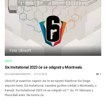
Foto: Ubisoft
VESTI
Six Invitational 2023 će se odigrati u Montrealu
BOZIDAR RADOVANOVIC
27/10/2022
0
Ubisoft je zvanično najavio da će se najveći Rainbow Six Siege
esports turnir, Six Invitational, naredne godine održati u Montrealu, u
Kanadi. Six Invitational 2023 će se odigrati od 7. do 19. februara u
Place Ball areni. Na turniru će…