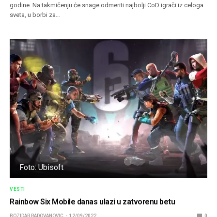
godine. Na takmičenju će snage odmeriti najbolji CoD igrači iz celoga
sveta, u borbi za…
Foto: Ubisoft
VESTI
Rainbow Six Mobile danas ulazi u zatvorenu betu
BOZIDAR RADOVANOVIC
12/09/2022
0