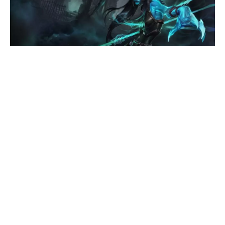
Svako ko voli da igra video igre zna koliko je dobar
osećaj
nadigrati protivnike
, posebno u timskim
igrama. Nema veće nagrade nego kada potpuno sami
napravite ace, rampage, ili neki potez koji kompletno
rasturi protivničku ekipu. Zbog toga mi želimo sa
vama svaki dan da podelimo po jedan najlepši potez
koji tog dana pronađemo na internetu!
Juče smo imali priliku da gledamo veliku završnicu
ovogodišnjeg LEC Summer Splita. Iz finalnog duela RGE je
izašao kao pobednik, i to sa stilom!