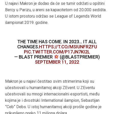
U najavi Makron je dodao da će se turnir održati u opštini
Bercy u Parizu, u areni sa kapacitetom od 20.000 sedišta.
U istom prostoru održao se League of Legends World
šampionat 2019. godine.
THE TIME HAS COME. IN 2023… IT ALL
CHANGES.
HTTPS://T.CO/MSIUNFRZFU
PIC.TWITTER.COM/P17JN7KI2L
— BLAST PREMIER
(@BLASTPREMIER)
SEPTEMBER 11, 2022
Makron je u najavi čestitao svim strimerima koji su
učestvovali u humanitarnoj akciji ZEvent. U ZEventu
učestvovali su mnogi internacionalni esportisti, među
kojima je i dvostruki International šampion, Sebastijan
”Ceb” Debs. U istoj humanitarnoj akciji prošle godine je
prikupljeno preko 11 miliona dolara.