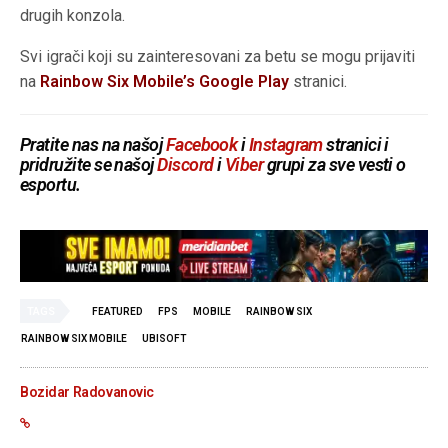
drugih konzola.
Svi igrači koji su zainteresovani za betu se mogu prijaviti
na
Rainbow Six Mobile’s Google Play
stranici.
Pratite nas na našoj
Facebook
i
Instagram
stranici i
pridružite se našoj
Discord
i
Viber
grupi za sve vesti o
esportu.
TAGS
FEATURED
FPS
MOBILE
RAINBOW SIX
RAINBOW SIX MOBILE
UBISOFT
Bozidar Radovanovic