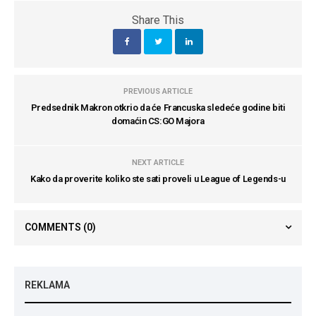
Share This
PREVIOUS ARTICLE
Predsednik Makron otkrio da će Francuska sledeće godine biti
domaćin CS:GO Majora
NEXT ARTICLE
Kako da proverite koliko ste sati proveli u League of Legends-u
COMMENTS
(0)
REKLAMA