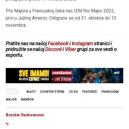
Pre Majora u Francuskoj čeka nas IEM Rio Major 2022,
prvi u Južnoj Americi. Odigraće se od 31. oktobra do 13.
novembra.
Pratite nas na našoj
Facebook
i
Instagram
stranici i
pridružite se našoj
Discord
i
Viber
grupi za sve vesti o
esportu.
TAGS
BLAST
COUNTER STRIKE
CS:GO
FEATURED
FRANCUSKA
MAJOR
MAKRON
Bozidar Radovanovic