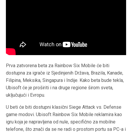
Prva zatvorena beta za Rainbow Six Mobile će biti
dostupna za igrače iz Sjedinjenih Država, Brazila, Kanade,
Filipina, Meksika, Singapura i Indije. Kako beta bude tekla,
Ubisoft će je proširiti i na druge regione širom sveta,
uključujući i Evropu.
U beti će biti dostupni klasični Siege Attack vs. Defense
game modovi. Ubisoft Rainbow Six Mobile reklamira kao
igru koja je napravljena od nule, specifično za mobilne
telefone, što znači da se ne radi o prostom portu sa PC-a i