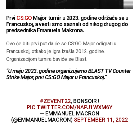
Prvi
CS:GO
Major turnir u 2023. godine održaće se u
Francuskoj, a vesti smo saznali od nikog drugog do
predsednika Emanuela Makrona.
Ovo će biti prvi put da će se CS:GO Major odigrati u
Francuskoj, otkako je igra izašla 2012. godine.
Organizacijom turnira baviće se Blast.
”U maju 2023. godine organizujemo BLAST TV Counter
Strike Major, prvi CS:GO Major u Francuskoj.”
#ZEVENT22
, BONSOIR !
PIC.TWITTER.COM/NAPJ1WXM6Y
— EMMANUEL MACRON
(@EMMANUELMACRON)
SEPTEMBER 11, 2022