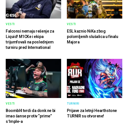
VESTI
VESTI
Falconsi nemaju rešenje za
ESL kaznio NiKa zbog
Liquid! M1CKe i ekipa
polomljenih slušalica u finalu
trijumfovali na poslednjem
Majora
turniru pred International
VESTI
TURNIRI
Boombl4 tvrdi da donk ne bi
Prijave za letnji Hearthstone
imao šanse protiv “prime”
TURNIR su otvorene!
s1mple-a