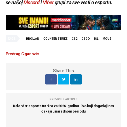
se našoj
Discord
i
Viber
grupi za sve vesti o esportu
.
TAGS
BROLLAN
COUNTER STRIKE
CS2
CSGO
IGL
MOUZ
Predrag Ciganovic
Share This
PREVIOUS ARTICLE
Kalendar esports turnira za 2026. godinu: Evo koji događaji nas
čekaju u narednom periodu