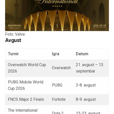
Foto: Valve
Avgust
Turnir
Igra
Datum
Overwatch World Cup
21. avgust – 13.
Overwatch
2026
septembar
PUBG Mobile World
PUBG
3-8. avgust
Cup 2026
FNCS Major 2 Finals
Fortnite
8-9. avgust
The International
Dota 2
13-23. avgust