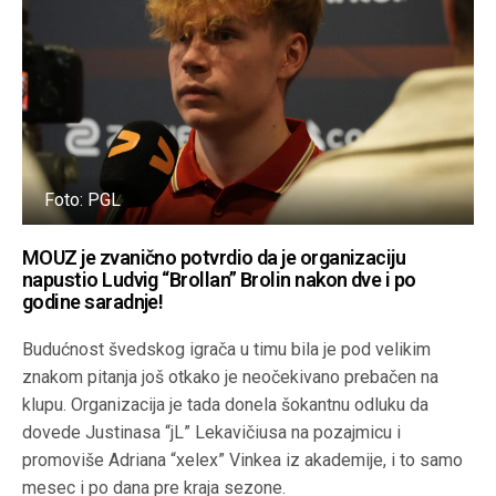
Foto: PGL
MOUZ je zvanično potvrdio da je
organizaciju
napustio
Ludvig “Brollan” Brolin nakon dve i po
godine saradnje
!
Budućnost švedskog igrača u timu bila je pod velikim
znakom pitanja još otkako je neočekivano prebačen na
klupu. Organizacija je tada donela šokantnu odluku da
dovede Justinasa “jL” Lekavičiusa na pozajmicu i
promoviše Adriana “xelex” Vinkea iz akademije, i to samo
mesec i po dana pre kraja sezone.