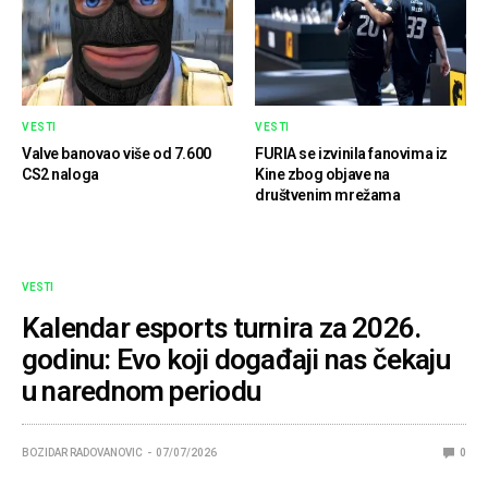
VESTI
VESTI
Valve banovao više od 7.600
FURIA se izvinila fanovima iz
CS2 naloga
Kine zbog objave na
društvenim mrežama
VESTI
Kalendar esports turnira za 2026.
godinu: Evo koji događaji nas čekaju
u narednom periodu
BOZIDAR RADOVANOVIC
07/07/2026
0