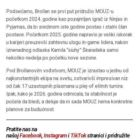
Podsećamo, Brollan se prvi put pridružio MOUZ-u
početkom 2024. godine kao pozajmljen igrač iz Ninjas in
Pyjamas, da bi sredinom iste godine postao i stalni član
postave. Početkom 2025. godine napravio je veliki iskorak
u karijeri preuzevši zahtevnu ulogu in-game lidera, nakon
iznenadnog odlaska Kamila “siuhy” Škaradeka samo
nekoliko nedelja po početku nove sezone.
Pod Brollanovim vođstvom, MOUZ je izrastao u jednu od
najkonstantnijih ekipa na svetu, ostvarivši impresivan niz
od čak 17 uzastopnih plasmana u plej-of elitnih turnira.
Ipak, kako je 2026. godina odmicala, ta stabilnost je
počela da bledi, a deluje da ni sada MOUZ nema konkretne
planove za budućnost.
Pratite nas na
našoj
Facebook
,
Instagram
i
TikTok
stranici i pridružite