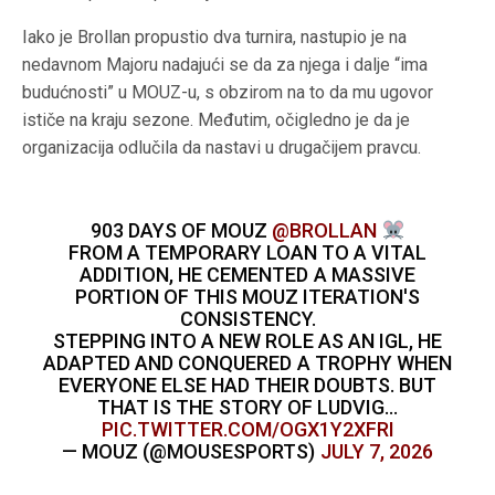
Iako je Brollan propustio dva turnira, nastupio je na
nedavnom Majoru nadajući se da za njega i dalje “ima
budućnosti” u MOUZ-u, s obzirom na to da mu ugovor
ističe na kraju sezone. Međutim, očigledno je da je
organizacija odlučila da nastavi u drugačijem pravcu.
903 DAYS OF MOUZ
@BROLLAN
FROM A TEMPORARY LOAN TO A VITAL
ADDITION, HE CEMENTED A MASSIVE
PORTION OF THIS MOUZ ITERATION'S
CONSISTENCY.
STEPPING INTO A NEW ROLE AS AN IGL, HE
ADAPTED AND CONQUERED A TROPHY WHEN
EVERYONE ELSE HAD THEIR DOUBTS. BUT
THAT IS THE STORY OF LUDVIG…
PIC.TWITTER.COM/OGX1Y2XFRI
— MOUZ (@MOUSESPORTS)
JULY 7, 2026