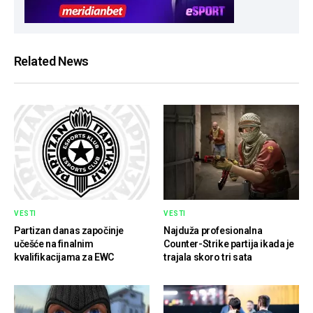
Related News
VESTI
VESTI
Partizan danas započinje
Najduža profesionalna
učešće na finalnim
Counter-Strike partija ikada je
kvalifikacijama za EWC
trajala skoro tri sata