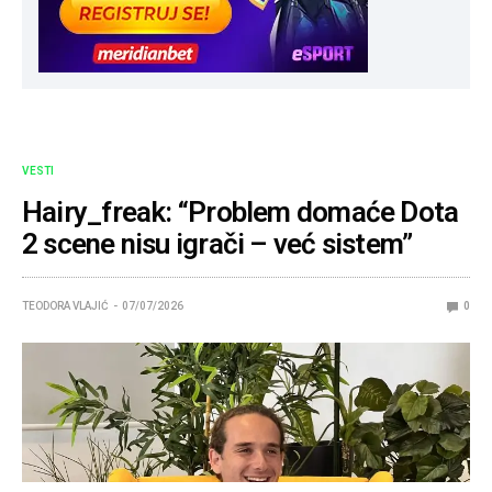
VESTI
Hairy_freak: “Problem domaće Dota
2 scene nisu igrači – već sistem”
TEODORA VLAJIĆ
07/07/2026
0