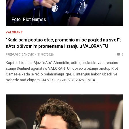
Foto: Riot Games
VALORANT
“Kada sam postao otac, promenio mi se pogled na svet”:
nAts o životnim promenama i stanju u VALORANTU
PREDRAG CIGANOVIC
31/07/2026
0
Kapiten Liquida, Ajaz “nAts” Ahmetšin, oštro je iskritikovao trenutno
stanje Sentinel agenata u VALORANTU i doveo u pitanje pristup Riot
Games-a kada je reč o balansiranju igre. U intervjuu nakon ubedljive
pobede nad ekipom GIANTX u okviru VCT 2026: EMEA…