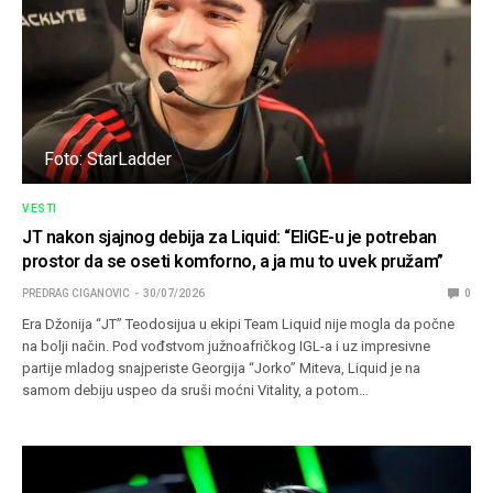
Foto: StarLadder
VESTI
JT nakon sjajnog debija za Liquid: “EliGE-u je potreban
prostor da se oseti komforno, a ja mu to uvek pružam”
PREDRAG CIGANOVIC
30/07/2026
0
Era Džonija “JT” Teodosijua u ekipi Team Liquid nije mogla da počne
na bolji način. Pod vođstvom južnoafričkog IGL-a i uz impresivne
partije mladog snajperiste Georgija “Jorko” Miteva, Liquid je na
samom debiju uspeo da sruši moćni Vitality, a potom…