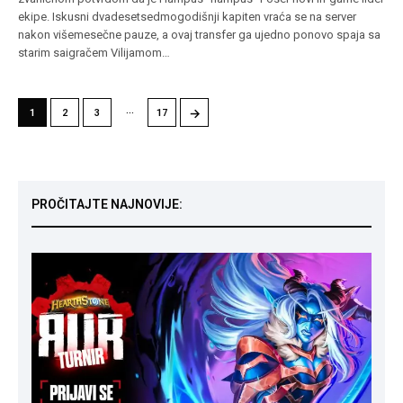
ekipe. Iskusni dvadesetsedmogodišnji kapiten vraća se na server
nakon višemesečne pauze, a ovaj transfer ga ujedno ponovo spaja sa
starim saigračem Vilijamom…
…
→
1
2
3
17
PROČITAJTE NAJNOVIJE: