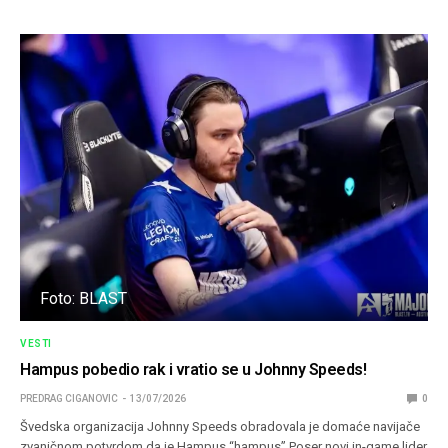
Foto: BLAST
VESTI
Hampus pobedio rak i vratio se u Johnny Speeds!
PREDRAG CIGANOVIC
13/07/2026
0
Švedska organizacija Johnny Speeds obradovala je domaće navijače
zvaničnom potvrdom da je Hampus “hampus” Poser novi in-game lider