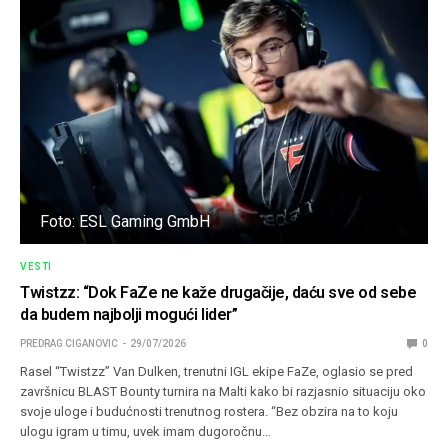
Foto: ESL Gaming GmbH
VESTI
Twistzz: “Dok FaZe ne kaže drugačije, daću sve od sebe
da budem najbolji mogući lider”
PREDRAG CIGANOVIC
29/07/2026
0
Rasel “Twistzz” Van Dulken, trenutni IGL ekipe FaZe, oglasio se pred
završnicu BLAST Bounty turnira na Malti kako bi razjasnio situaciju oko
svoje uloge i budućnosti trenutnog rostera. “Bez obzira na to koju
ulogu igram u timu, uvek imam dugoročnu…