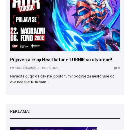
Prijave za letnji Hearthstone TURNIR su otvorene!
PREDRAG CIGANOVIC
04/08/2026
0
Nemojte dugo da čekate, pošto turnir počinje za nešto više od
dve nedelje! RUR vam…
REKLAMA: