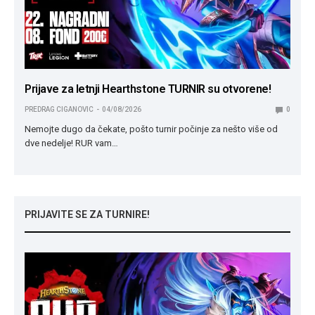
Prijave za letnji Hearthstone TURNIR su otvorene!
PREDRAG CIGANOVIC
04/08/2026
0
Nemojte dugo da čekate, pošto turnir počinje za nešto više od
dve nedelje! RUR vam…
PRIJAVITE SE ZA TURNIRE!