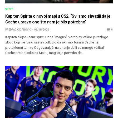
VESTI
Kapiten Spirita o novoj mapi u CS2: “Svi smo shvatili da je
Cache upravo ono što nam je bilo potrebno”
PREDRAG CIGANOVIC
03/08/2026
0
Kapiten ekipe Team Spirit, Boris “magixx” Vorobjev, otkrio je razloge
zbog kojih je ruski sastav odlučio da aktivno forsira Cache na
proteklomn turniru Odgovarajući na pitanje da li su mnogo vežbali
Cache pre dolaska na Maltu, magixx je potvrdio da…