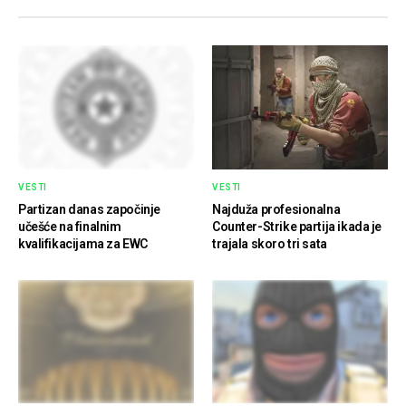
VESTI
VESTI
Partizan danas započinje
Najduža profesionalna
učešće na finalnim
Counter-Strike partija ikada je
kvalifikacijama za EWC
trajala skoro tri sata