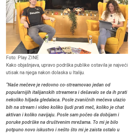
Foto: Play ZINE
Kako objašnjava, upravo podrška publike ostavila je najveći
utisak na njega nakon dolaska u Italiju.
“Naše mečeve je redovno co-streamovao jedan od
popularnijih italijanskih streamera i dešavalo se da ih prati
nekoliko hiljada gledalaca. Posle zvaničnih mečeva ulazio
bih na stream i video koliko ljudi prati meč, koliko je chat
aktivan i koliko navijaju. Posle sam počeo da dobijam i
poruke podrške na društvenim mrežama. To mi je bilo
potpuno novo iskustvo i nešto što mi je zaista ostalo u