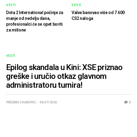
VESTI
VESTI
Dota 2 International počinje za
Valve banovao više od 7.600
manje od nedelju dana,
CS2 naloga
profesionalci će se opet boriti
za milione
VESTI
Epilog skandala u Kini: XSE priznao
greške i uručio otkaz glavnom
administratoru turnira!
PREDRAG CIGANOVIC
06/07/2026
0