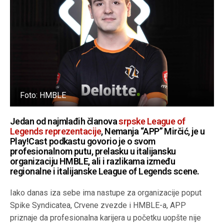
Foto: HMBLE
Jedan od najmlađih članova
srpske League of
Legends reprezentacije
, Nemanja “APP” Mirčić, je u
Play!Cast podkastu govorio je o svom
profesionalnom putu, prelasku u italijansku
organizaciju HMBLE, ali i razlikama između
regionalne i italijanske League of Legends scene.
Iako danas iza sebe ima nastupe za organizacije poput
Spike Syndicatea, Crvene zvezde i HMBLE-a, APP
priznaje da profesionalna karijera u početku uopšte nije