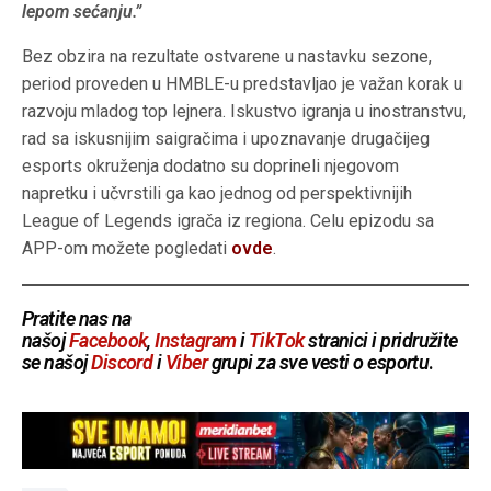
lepom sećanju.”
Bez obzira na rezultate ostvarene u nastavku sezone,
period proveden u HMBLE-u predstavljao je važan korak u
razvoju mladog top lejnera. Iskustvo igranja u inostranstvu,
rad sa iskusnijim saigračima i upoznavanje drugačijeg
esports okruženja dodatno su doprineli njegovom
napretku i učvrstili ga kao jednog od perspektivnijih
League of Legends igrača iz regiona. Celu epizodu sa
APP-om možete pogledati
ovde
.
Pratite nas na
našoj
Facebook
,
Instagram
i
TikTok
stranici i pridružite
se našoj
Discord
i
Viber
grupi za sve vesti o esportu
.