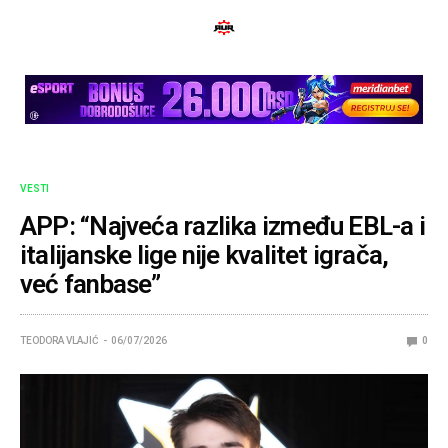
VESTI
APP: “Najveća razlika između EBL-a i
italijanske lige nije kvalitet igrača,
već fanbase”
TEODORA VLAJIĆ
06/07/2026
0