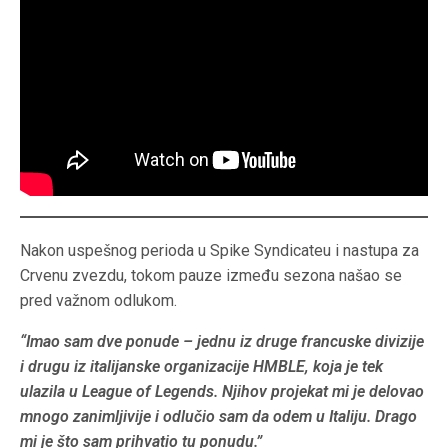
Nakon uspešnog perioda u Spike Syndicateu i nastupa za
Crvenu zvezdu, tokom pauze između sezona našao se
pred važnom odlukom.
“Imao sam dve ponude – jednu iz druge francuske divizije
i drugu iz italijanske organizacije HMBLE, koja je tek
ulazila u League of Legends. Njihov projekat mi je delovao
mnogo zanimljivije i odlučio sam da odem u Italiju. Drago
mi je što sam prihvatio tu ponudu.”