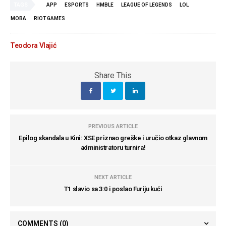
TAGS
APP
ESPORTS
HMBLE
LEAGUE OF LEGENDS
LOL
MOBA
RIOT GAMES
Teodora Vlajić
Share This
PREVIOUS ARTICLE
Epilog skandala u Kini: XSE priznao greške i uručio otkaz glavnom
administratoru turnira!
NEXT ARTICLE
T1 slavio sa 3:0 i poslao Furiju kući
COMMENTS
(0)