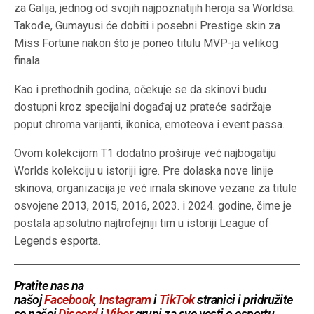
za Galija, jednog od svojih najpoznatijih heroja sa Worldsa.
Takođe, Gumayusi će dobiti i posebni Prestige skin za
Miss Fortune nakon što je poneo titulu MVP-ja velikog
finala.
Kao i prethodnih godina, očekuje se da skinovi budu
dostupni kroz specijalni događaj uz prateće sadržaje
poput chroma varijanti, ikonica, emoteova i event passa.
Ovom kolekcijom T1 dodatno proširuje već najbogatiju
Worlds kolekciju u istoriji igre. Pre dolaska nove linije
skinova, organizacija je već imala skinove vezane za titule
osvojene 2013, 2015, 2016, 2023. i 2024. godine, čime je
postala apsolutno najtrofejniji tim u istoriji League of
Legends esporta.
Pratite nas na
našoj
Facebook
,
Instagram
i
TikTok
stranici i pridružite
se našoj
Discord
i
Viber
grupi za sve vesti o esportu
.