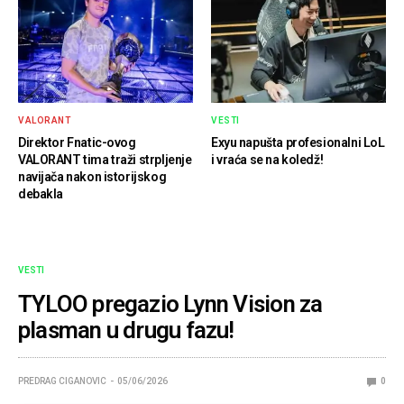
VALORANT
VESTI
Direktor Fnatic-ovog
Exyu napušta profesionalni LoL
VALORANT tima traži strpljenje
i vraća se na koledž!
navijača nakon istorijskog
debakla
VESTI
TYLOO pregazio Lynn Vision za
plasman u drugu fazu!
PREDRAG CIGANOVIC
05/06/2026
0