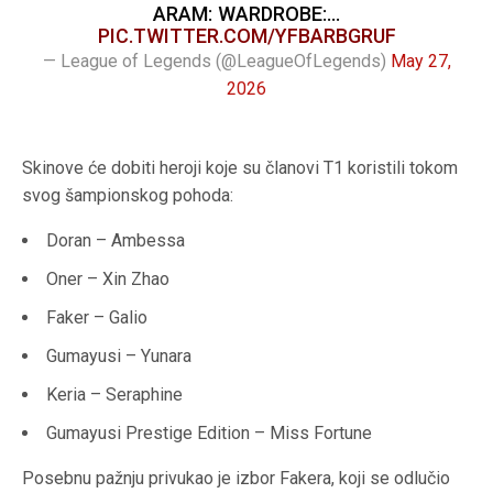
ARAM: WARDROBE:…
PIC.TWITTER.COM/YFBARBGRUF
— League of Legends (@LeagueOfLegends)
May 27,
2026
Skinove će dobiti heroji koje su članovi T1 koristili tokom
svog šampionskog pohoda:
Doran – Ambessa
Oner – Xin Zhao
Faker – Galio
Gumayusi – Yunara
Keria – Seraphine
Gumayusi Prestige Edition – Miss Fortune
Posebnu pažnju privukao je izbor Fakera, koji se odlučio