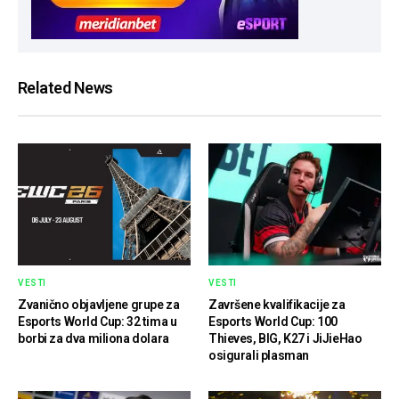
Related News
VESTI
VESTI
Zvanično objavljene grupe za
Završene kvalifikacije za
Esports World Cup: 32 tima u
Esports World Cup: 100
borbi za dva miliona dolara
Thieves, BIG, K27 i JiJieHao
osigurali plasman