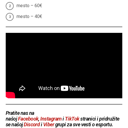
mesto – 60€
mesto – 40€
Pratite nas na
našoj
Facebook
,
Instagram
i
TikTok
stranici i pridružite
se našoj
Discord
i
Viber
grupi za sve vesti o esportu
.