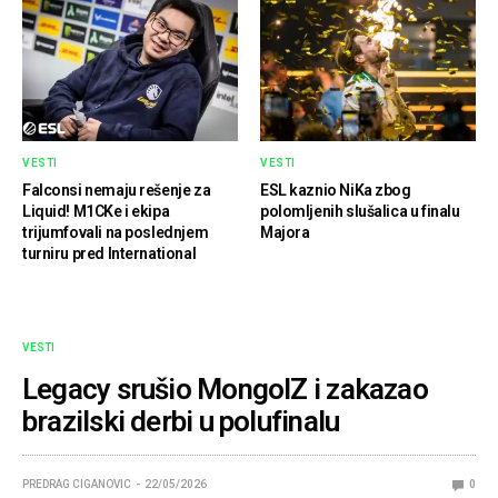
VESTI
VESTI
Falconsi nemaju rešenje za
ESL kaznio NiKa zbog
Liquid! M1CKe i ekipa
polomljenih slušalica u finalu
trijumfovali na poslednjem
Majora
turniru pred International
VESTI
Legacy srušio MongolZ i zakazao
brazilski derbi u polufinalu
PREDRAG CIGANOVIC
22/05/2026
0