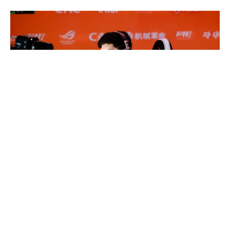
MongolZ će imati još jednu priliku za plasman u
polufinale!
Aktuelni šampioni, Legacy, nastavlja odbranu trofeja u
Šangaju. U neverovatno haotičnom i napetom četvrtfinalu
CS Asia Championships 2026 turnira, Brazilci su savladali