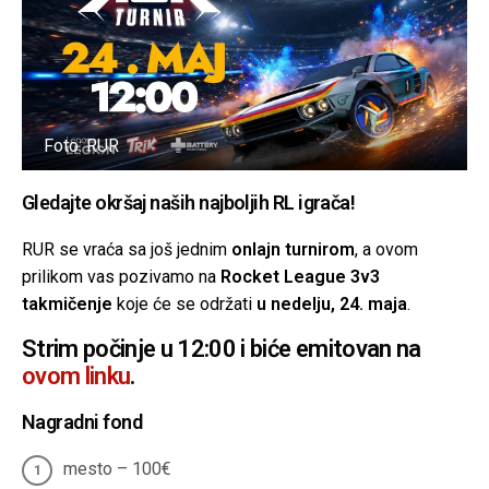
Foto: RUR
Gledajte okršaj naših najboljih RL igrača!
RUR se vraća sa još jednim
onlajn turnirom
, a ovom
prilikom vas pozivamo na
Rocket League 3v3
takmičenje
koje će se održati
u nedelju, 24. maja
.
Strim počinje u 12:00 i biće emitovan na
ovom linku
.
Nagradni fond
mesto – 100€