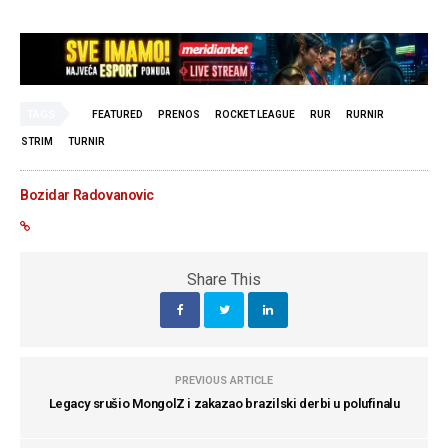
TAGS
FEATURED
PRENOS
ROCKET LEAGUE
RUR
RURNIR
STRIM
TURNIR
Bozidar Radovanovic
Share This
PREVIOUS ARTICLE
Legacy srušio MongolZ i zakazao brazilski derbi u polufinalu