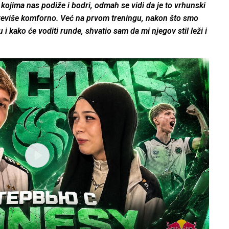
 kojima nas podiže i bodri, odmah se vidi da je to vrhunski
previše komforno. Već na prvom treningu, nakon što smo
u i kako će voditi runde, shvatio sam da mi njegov stil leži i
P
l
a
y