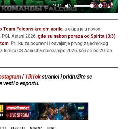
-08:34
M
S
E
u
e
n
t
t
t
ao Team Falcons krajem aprila
, a ekipa je u novom
e
t
e
na PGL Astani 2026,
gde su nakon poraza od Spirita (0:3)
stom
. Priliku za popravni i osvajanje prvog zajedničkog
i
r
a turniru CS Asia Championships 2026, koji se od 20. do
n
f
g
u
s
l
l
nstagram
i
TikTok
stranici i pridružite se
s
e vesti o esportu
.
c
r
e
e
n
ITEN
KARRIGAN
M0NESZ
SPIRIT