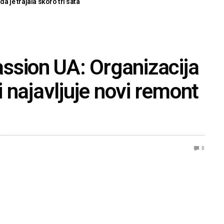
ada je trajala skoro tri sata
ssion UA: Organizacija
 i najavljuje novi remont
0