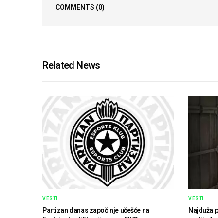
COMMENTS
(0)
Related News
VESTI
VESTI
Partizan danas započinje učešće na
Najduža p