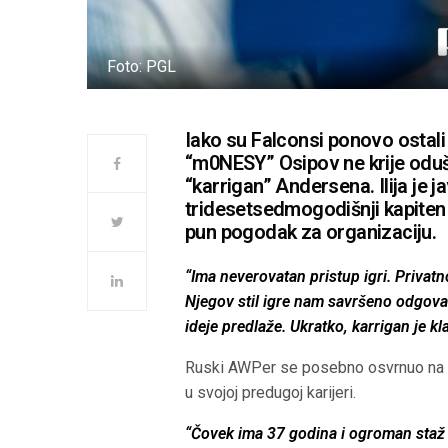
Foto: PGL
Iako su Falconsi ponovo ostali 
“m0NESY” Osipov ne krije odu
“karrigan” Andersena. Ilija je j
tridesetsedmogodišnji kapiten 
pun pogodak za organizaciju.
“Ima neverovatan pristup igri. Privatn
Njegov stil igre nam savršeno odgovar
ideje predlaže. Ukratko, karrigan je k
Ruski AWPer se posebno osvrnuo na k
u svojoj predugoj karijeri.
“Čovek ima 37 godina i ogroman staž 