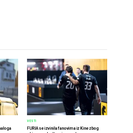
VESTI
naloga
FURIA se izvinila fanovima iz Kine zbog