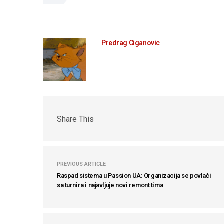
Predrag Ciganovic
Share This
PREVIOUS ARTICLE
Raspad sistema u Passion UA: Organizacija se povlači
sa turnira i najavljuje novi remont tima