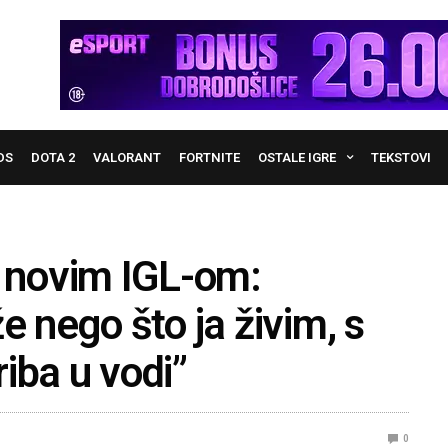
DS
DOTA 2
VALORANT
FORTNITE
OSTALE IGRE
TEKSTOVI
 novim IGL-om:
e nego što ja živim, s
iba u vodi”
0