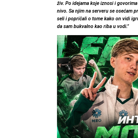
živ. Po idejama koje iznosi i govorima
nivo. Sa njim na serveru se osećam 
seli i popričali o tome kako on vidi igr
da sam bukvalno kao riba u vodi.”