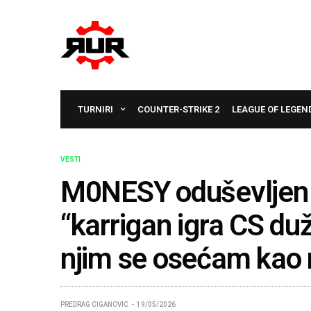
TURNIRI
COUNTER-STRIKE 2
LEAGUE OF LEGEN
VESTI
M0NESY oduševljen
“karrigan igra CS duž
njim se osećam kao r
PREDRAG CIGANOVIC
19/05/2026