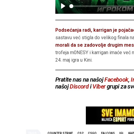
P
l
a
Podsećanja radi, karrigan je pojač
y
sastavu već stigla do velikog finala 
morali da se zadovolje drugim me
trofeja m0NESY i karrigan imaće već n
24. maj igra u Kini.
Pratite nas na našoj
Facebook
,
I
našoj
Discord
i
Viber
grupi za sv
TAGS
COUNTER STRIKE
CS2
CSGO
FALCONS
IGL
KAP