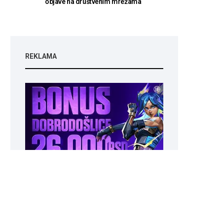
objave na društvenim mrežama
REKLAMA