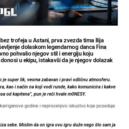
bez trofeja u Astani, prva zvezda tima Ilija
ševljenje dolaskom legendarnog danca Fina
avno pohvalio njegov stil i energiju koju
donosi u ekipu, istakavši da je njegov dolazak
o je super lik, veoma zabavan i pravi odličnu atmosferu.
a, kao i način na koji vodi runde, kako komunicira i kakve
lasa od kapitena”, pun je reči hvale m0NESY.
arriganove godine i neprocenjivo iskustvo koje poseduje
iza sebe. Mislim da on igra ovu igru duže nego što sam ja