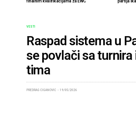
finalnim kvalifikacijama za EWC
partija ik
VESTI
Raspad sistema u Pa
se povlači sa turnira
tima
PREDRAG CIGANOVIC
19/05/2026