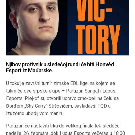
Njihov protivnik u sledećoj rundi će biti Honvéd
Esport iz Mađarske.
U toku je završni turnir zimske EBL lige, na kojem se
takmiče dve srpske ekipe – Partizan Sangal i Lupus
Esports. Plej-of su otvorili upravo crno-beli na čelu sa
Đorđem „Shy Carry“ Stišovićem, savladavši TQD u
izuzetno ubedljivom maniru.
Partizan će nastaviti trku do velikog finala tek sledeće
nedelje, 26. februara, dok Lupus Esports večeras u 18:00