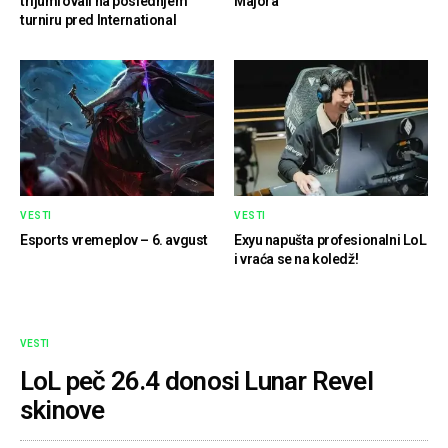
trijumfovali na poslednjem
Majora
turniru pred International
VESTI
VESTI
Esports vremeplov – 6. avgust
Exyu napušta profesionalni LoL
i vraća se na koledž!
VESTI
LoL peč 26.4 donosi Lunar Revel
skinove