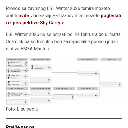
Prenos sa završnog EBL Winter 2026 turnira možete
pratiti
ovde
. Jučerašnji Partizanov meč možete
pogledati
i iz perspektive Shy Carry-a
.
EBL Winter 2026 će se održati od 18. februara do 6. marta.
Osam ekipa se trenutno bori za regionalne poene i jedini
slot za EMEA Masters.
Foto: Liquipedia
Pratite nas na