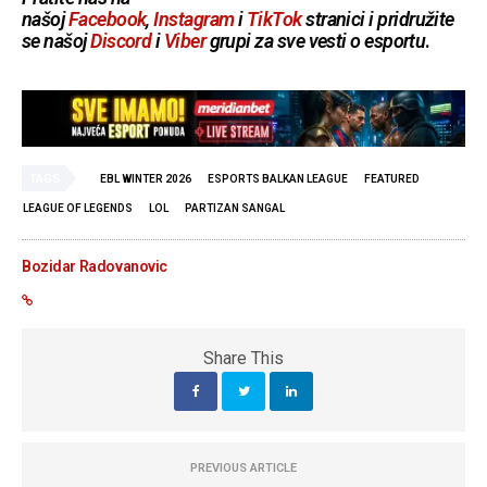
našoj
Facebook
,
Instagram
i
TikTok
stranici i pridružite
se našoj
Discord
i
Viber
grupi za sve vesti o esportu
.
TAGS
EBL WINTER 2026
ESPORTS BALKAN LEAGUE
FEATURED
LEAGUE OF LEGENDS
LOL
PARTIZAN SANGAL
Bozidar Radovanovic
Share This
PREVIOUS ARTICLE