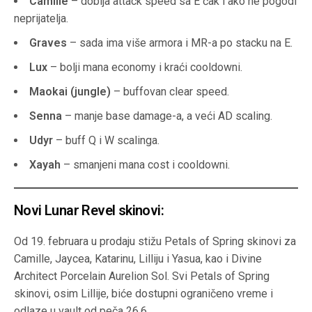
Camille
– dobija attack speed sa E čak i ako ne pogodi
neprijatelja.
Graves
– sada ima više armora i MR-a po stacku na E.
Lux
– bolji mana economy i kraći cooldowni.
Maokai (jungle)
– buffovan clear speed.
Senna
– manje base damage-a, a veći AD scaling.
Udyr
– buff Q i W scalinga.
Xayah
– smanjeni mana cost i cooldowni.
Novi Lunar Revel skinovi:
Od 19. februara u prodaju stižu Petals of Spring skinovi za
Camille, Jaycea, Katarinu, Lilliju i Yasua, kao i Divine
Architect Porcelain Aurelion Sol. Svi Petals of Spring
skinovi, osim Lillije, biće dostupni ograničeno vreme i
odlaze u vault od peča 26.6.