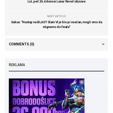
LoL peč 26.4 donosi Lunar Revel skinove
NEXT ARTICLE
Saksa: "Nastup na BLAST Slam VI je bio prosečan, mogli smo da
stignemo do finala"
COMMENTS
(0)
REKLAMA