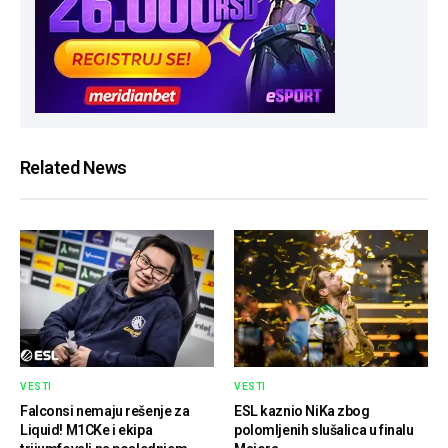
Related News
VESTI
VESTI
Falconsi nemaju rešenje za
ESL kaznio NiKa zbog
Liquid! M1CKe i ekipa
polomljenih slušalica u finalu