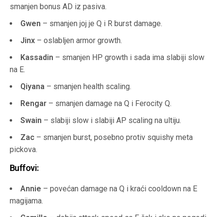
smanjen bonus AD iz pasiva.
Gwen
– smanjen joj je Q i R burst damage.
Jinx
– oslabljen armor growth.
Kassadin
– smanjen HP growth i sada ima slabiji slow
na E.
Qiyana
– smanjen health scaling.
Rengar
– smanjen damage na Q i Ferocity Q.
Swain
– slabiji slow i slabiji AP scaling na ultiju.
Zac
– smanjen burst, posebno protiv squishy meta
pickova.
Buffovi:
Annie
– povećan damage na Q i kraći cooldown na E
magijama.