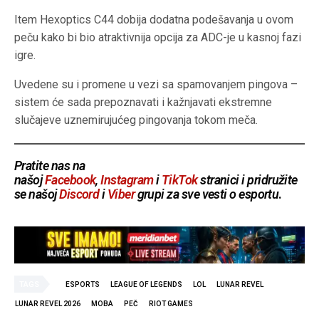
Item Hexoptics C44 dobija dodatna podešavanja u ovom
peču kako bi bio atraktivnija opcija za ADC-je u kasnoj fazi
igre.
Uvedene su i promene u vezi sa spamovanjem pingova –
sistem će sada prepoznavati i kažnjavati ekstremne
slučajeve uznemirujućeg pingovanja tokom meča.
Pratite nas na
našoj
Facebook
,
Instagram
i
TikTok
stranici i pridružite
se našoj
Discord
i
Viber
grupi za sve vesti o esportu
.
TAGS
ESPORTS
LEAGUE OF LEGENDS
LOL
LUNAR REVEL
LUNAR REVEL 2026
MOBA
PEČ
RIOT GAMES