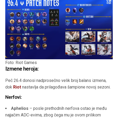
Foto: Riot Games
Izmene heroja:
Peč 26.4 donosi nadprosečno velik broj balans izmena,
dok
Riot
nastavlja da prilagođava šampione novoj sezoni.
Nerfovi:
Aphelios
– posle prethodnih nerfova ostao je među
najjačim ADC-evima, zbog čega mu je ovom prilikom