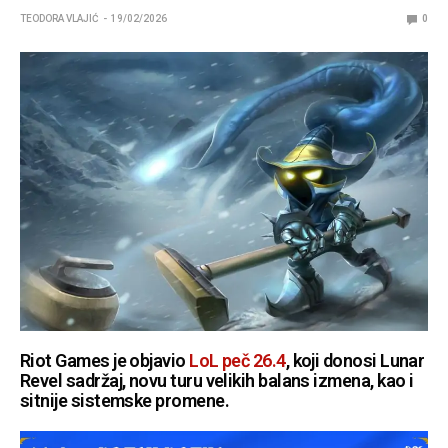
TEODORA VLAJIĆ
19/02/2026
0
Riot Games je objavio
LoL peč 26.4
, koji donosi Lunar
Revel sadržaj, novu turu velikih balans izmena, kao i
sitnije sistemske promene.