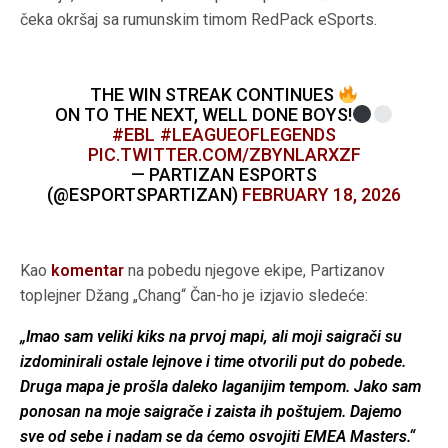
čeka okršaj sa rumunskim timom RedPack eSports.
THE WIN STREAK CONTINUES
ON TO THE NEXT, WELL DONE BOYS!
#EBL
#LEAGUEOFLEGENDS
PIC.TWITTER.COM/ZBYNLARXZF
— PARTIZAN ESPORTS
(@ESPORTSPARTIZAN)
FEBRUARY 18, 2026
Kao
komentar
na pobedu njegove ekipe, Partizanov
toplejner Džang „Chang“ Čan-ho je izjavio sledeće:
„Imao sam veliki kiks na prvoj mapi, ali moji saigrači su
izdominirali ostale lejnove i time otvorili put do pobede.
Druga mapa je prošla daleko laganijim tempom. Jako sam
ponosan na moje saigrače i zaista ih poštujem. Dajemo
sve od sebe i nadam se da ćemo osvojiti EMEA Masters.“