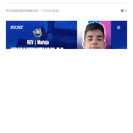
BOZIDAR RADOVANOVIC
19/02/2026
0
Najbolji Clash Royale igrač Srbije će putovati za
Mumbaj nekoliko nedelja kasnije.
Globalna Esports Federacija je zvanično odložila Global
Esports Games 2025 za treću nedelju marta, uključujući
međunarodni Clash Royale turnir. Prvobitno planiran za 26.