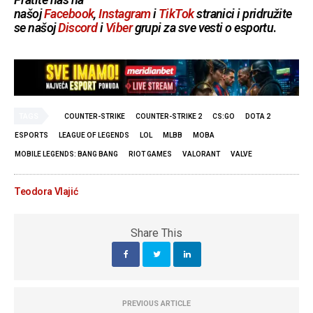
našoj
Facebook
,
Instagram
i
TikTok
stranici i pridružite
se našoj
Discord
i
Viber
grupi za sve vesti o esportu
.
TAGS
COUNTER-STRIKE
COUNTER-STRIKE 2
CS:GO
DOTA 2
ESPORTS
LEAGUE OF LEGENDS
LOL
MLBB
MOBA
MOBILE LEGENDS: BANG BANG
RIOT GAMES
VALORANT
VALVE
Teodora Vlajić
Share This
PREVIOUS ARTICLE