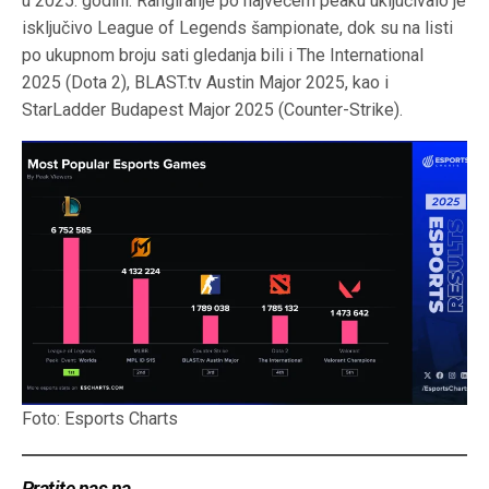
u 2025. godini. Rangiranje po najvećem peaku uključivalo je
isključivo League of Legends šampionate, dok su na listi
po ukupnom broju sati gledanja bili i The International
2025 (Dota 2), BLAST.tv Austin Major 2025, kao i
StarLadder Budapest Major 2025 (Counter-Strike).
Foto: Esports Charts
Pratite nas na