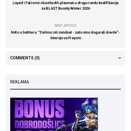
Liquid i Falconsi obezbedili plasman u drugu rundu kvalifikacija
za BLAST Bounty Winter 2026
NEXT ARTICLE
NiKo o huNteru: “Delimo isti mindset - zato smo dogurali dovde” -
Intervju sa Freyom
COMMENTS
(0)
REKLAMA