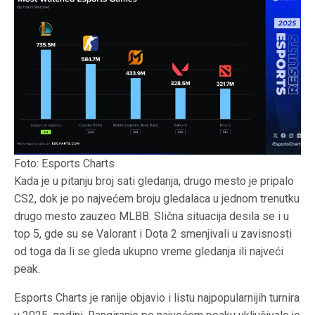
Foto: Esports Charts
Kada je u pitanju broj sati gledanja, drugo mesto je pripalo
CS2, dok je po najvećem broju gledalaca u jednom trenutku
drugo mesto zauzeo MLBB. Slična situacija desila se i u
top 5, gde su se Valorant i Dota 2 smenjivali u zavisnosti
od toga da li se gleda ukupno vreme gledanja ili najveći
peak.
Esports Charts je ranije objavio i listu najpopularnijih turnira