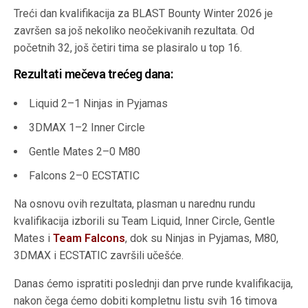
Treći dan kvalifikacija za BLAST Bounty Winter 2026 je
završen sa još nekoliko neočekivanih rezultata. Od
početnih 32, još četiri tima se plasiralo u top 16.
Rezultati mečeva trećeg dana:
Liquid 2–1 Ninjas in Pyjamas
3DMAX 1–2 Inner Circle
Gentle Mates 2–0 M80
Falcons 2–0 ECSTATIC
Na osnovu ovih rezultata, plasman u narednu rundu
kvalifikacija izborili su Team Liquid, Inner Circle, Gentle
Mates i
Team Falcons
, dok su Ninjas in Pyjamas, M80,
3DMAX i ECSTATIC završili učešće.
Danas ćemo ispratiti poslednji dan prve runde kvalifikacija,
nakon čega ćemo dobiti kompletnu listu svih 16 timova