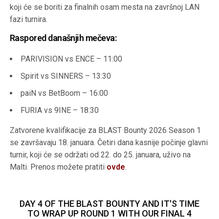
koji će se boriti za finalnih osam mesta na završnoj LAN
fazi turnira.
Raspored današnjih mečeva:
PARIVISION vs ENCE – 11:00
Spirit vs SINNERS – 13:30
paiN vs BetBoom – 16:00
FURIA vs 9INE – 18:30
Zatvorene kvalifikacije za BLAST Bounty 2026 Season 1
se završavaju 18. januara. Četiri dana kasnije počinje glavni
turnir, koji će se održati od 22. do 25. januara, uživo na
Malti. Prenos možete pratiti
ovde
.
DAY 4 OF THE BLAST BOUNTY AND IT'S TIME
TO WRAP UP ROUND 1 WITH OUR FINAL 4