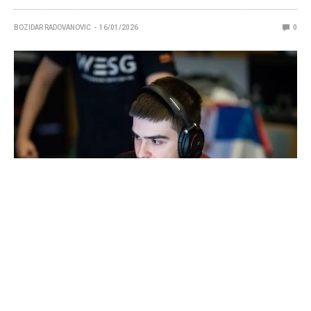
BOZIDAR RADOVANOVIC
16/01/2026
0
Esports je prethodne decenije počeo da se razvija
munjevitom brzinom. Iako na njega gledamo kao na
sport budućnosti, valjano je osvrnuti se na njegovu
bogatu istoriju i setiti se svih tih nezaboravnih