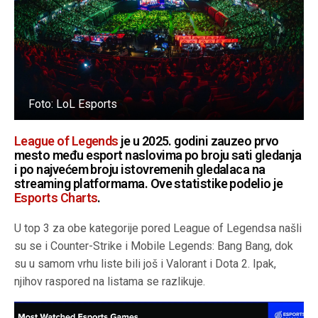
Foto: LoL Esports
League of Legends
je u 2025. godini zauzeo prvo
mesto među esport naslovima po broju sati gledanja
i po najvećem broju istovremenih gledalaca na
streaming platformama. Ove statistike podelio je
Esports Charts
.
U top 3 za obe kategorije pored League of Legendsa našli
su se i Counter-Strike i Mobile Legends: Bang Bang, dok
su u samom vrhu liste bili još i Valorant i Dota 2. Ipak,
njihov raspored na listama se razlikuje.