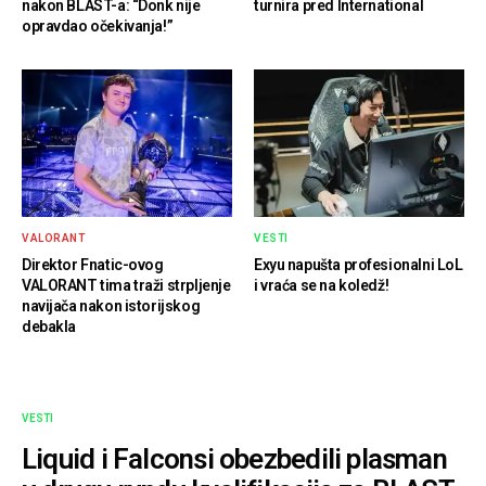
nakon BLAST-a: “Donk nije
turnira pred International
opravdao očekivanja!”
VALORANT
VESTI
Direktor Fnatic-ovog
Exyu napušta profesionalni LoL
VALORANT tima traži strpljenje
i vraća se na koledž!
navijača nakon istorijskog
debakla
VESTI
Liquid i Falconsi obezbedili plasman