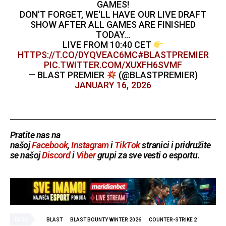
GAMES!
DON'T FORGET, WE'LL HAVE OUR LIVE DRAFT
SHOW AFTER ALL GAMES ARE FINISHED
TODAY…
LIVE FROM 10:40 CET
HTTPS://T.CO/DYQVEAC6MC
#BLASTPREMIER
PIC.TWITTER.COM/XUXFH6SVMF
— BLAST PREMIER
(@BLASTPREMIER)
JANUARY 16, 2026
Pratite nas na
našoj
Facebook
,
Instagram
i
TikTok
stranici i pridružite
se našoj
Discord
i
Viber
grupi za sve vesti o esportu
.
TAGS
BLAST
BLAST BOUNTY WINTER 2026
COUNTER-STRIKE 2