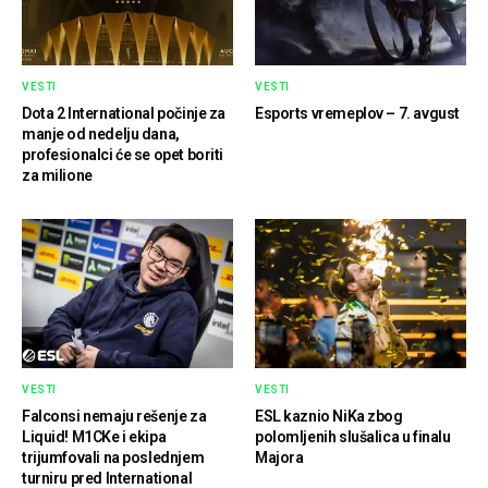
VESTI
VESTI
Dota 2 International počinje za
Esports vremeplov – 7. avgust
manje od nedelju dana,
profesionalci će se opet boriti
za milione
VESTI
VESTI
Falconsi nemaju rešenje za
ESL kaznio NiKa zbog
Liquid! M1CKe i ekipa
polomljenih slušalica u finalu
trijumfovali na poslednjem
Majora
turniru pred International