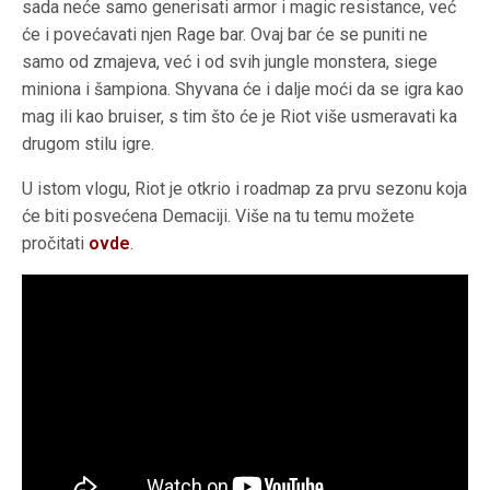
sada neće samo generisati armor i magic resistance, već
će i povećavati njen Rage bar. Ovaj bar će se puniti ne
samo od zmajeva, već i od svih jungle monstera, siege
miniona i šampiona. Shyvana će i dalje moći da se igra kao
mag ili kao bruiser, s tim što će je Riot više usmeravati ka
drugom stilu igre.
U istom vlogu, Riot je otkrio i roadmap za prvu sezonu koja
će biti posvećena Demaciji. Više na tu temu možete
pročitati
ovde
.