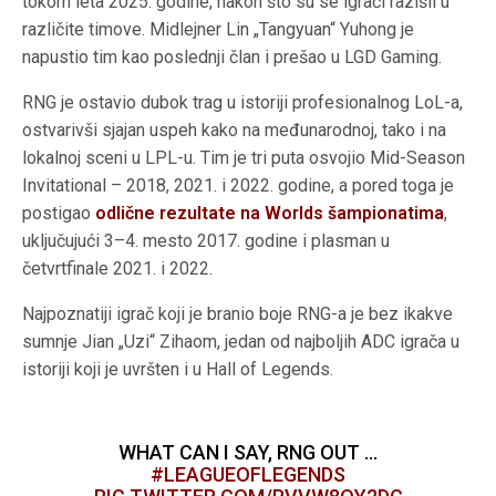
tokom leta 2025. godine, nakon što su se igrači razišli u
različite timove. Midlejner Lin „Tangyuan“ Yuhong je
napustio tim kao poslednji član i prešao u LGD Gaming.
RNG je ostavio dubok trag u istoriji profesionalnog LoL-a,
ostvarivši sjajan uspeh kako na međunarodnoj, tako i na
lokalnoj sceni u LPL-u. Tim je tri puta osvojio Mid-Season
Invitational – 2018, 2021. i 2022. godine, a pored toga je
postigao
odlične rezultate na Worlds šampionatima
,
uključujući 3–4. mesto 2017. godine i plasman u
četvrtfinale 2021. i 2022.
Najpoznatiji igrač koji je branio boje RNG-a je bez ikakve
sumnje Jian „Uzi“ Zihaom, jedan od najboljih ADC igrača u
istoriji koji je uvršten i u Hall of Legends.
WHAT CAN I SAY, RNG OUT …
#LEAGUEOFLEGENDS