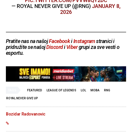
PIC.TWITTER.COM/PVVW8QY2DC
— ROYAL NEVER GIVE UP (@RNG)
JANUARY 8,
2026
Pratite nas na našoj
Facebook
i
Instagram
stranici i
pridružite se našoj
Discord
i
Viber
grupi za sve vesti o
esportu.
TAGS
FEATURED
LEAGUE OF LEGENDS
LOL
MOBA
RNG
ROYAL NEVER GIVE UP
Bozidar Radovanovic