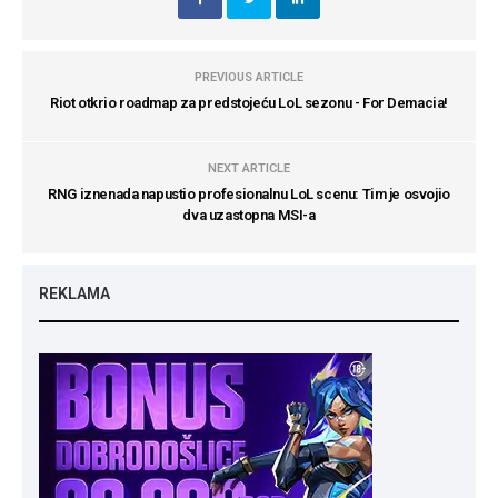
PREVIOUS ARTICLE
Riot otkrio roadmap za predstojeću LoL sezonu - For Demacia!
NEXT ARTICLE
RNG iznenada napustio profesionalnu LoL scenu: Tim je osvojio
dva uzastopna MSI-a
REKLAMA