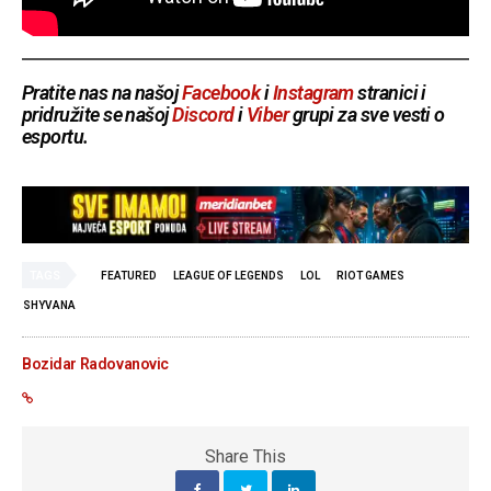
Pratite nas na našoj
Facebook
i
Instagram
stranici i
pridružite se našoj
Discord
i
Viber
grupi za sve vesti o
esportu.
TAGS
FEATURED
LEAGUE OF LEGENDS
LOL
RIOT GAMES
SHYVANA
Bozidar Radovanovic
Share This