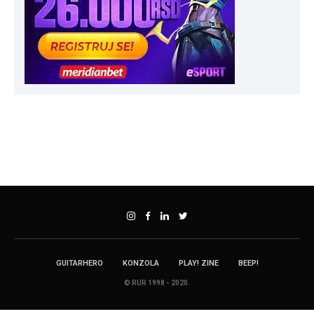
GUITARHERO
KONZOLA
PLAY! ZINE
BEEP!
© RUR 1998 - 2020.