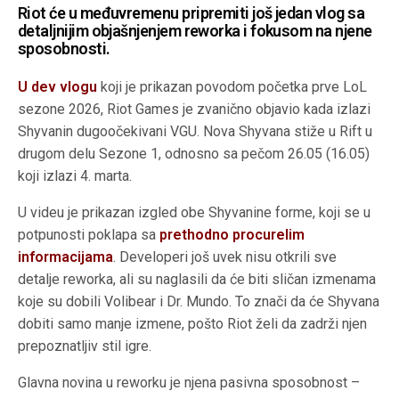
Riot će u međuvremenu pripremiti još jedan vlog sa
detaljnijim objašnjenjem reworka i fokusom na njene
sposobnosti.
U dev vlogu
koji je prikazan povodom početka prve LoL
sezone 2026, Riot Games je zvanično objavio kada izlazi
Shyvanin dugoočekivani VGU. Nova Shyvana stiže u Rift u
drugom delu Sezone 1, odnosno sa pečom 26.05 (16.05)
koji izlazi 4. marta.
U videu je prikazan izgled obe Shyvanine forme, koji se u
potpunosti poklapa sa
prethodno procurelim
informacijama
. Developeri još uvek nisu otkrili sve
detalje reworka, ali su naglasili da će biti sličan izmenama
koje su dobili Volibear i Dr. Mundo. To znači da će Shyvana
dobiti samo manje izmene, pošto Riot želi da zadrži njen
prepoznatljiv stil igre.
Glavna novina u reworku je njena pasivna sposobnost –