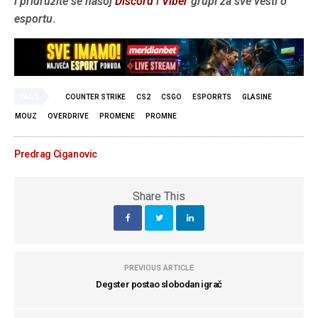
i pridružite se našoj
Discord
i
Viber
grupi za sve vesti o
esportu
.
TAGS
COUNTER STRIKE
CS2
CSGO
ESPORRTS
GLASINE
MOUZ
OVERDRIVE
PROMENE
PROMNE
Predrag Ciganovic
Share This
PREVIOUS ARTICLE
Degster postao slobodan igrač