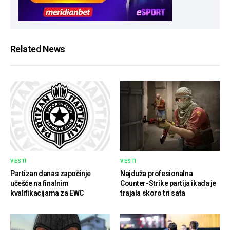
Related News
VESTI
VESTI
Partizan danas započinje
Najduža profesionalna
učešće na finalnim
Counter-Strike partija ikada je
kvalifikacijama za EWC
trajala skoro tri sata