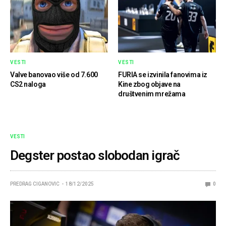
VESTI
VESTI
Valve banovao više od 7.600
FURIA se izvinila fanovima iz
CS2 naloga
Kine zbog objave na
društvenim mrežama
VESTI
Degster postao slobodan igrač
PREDRAG CIGANOVIC
18/12/2025
0