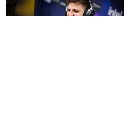
Dvadesetčetvorogodišnji ruski esports igrač Abdul
„degster“ Gasanov zvanično je postao slobodan
agent. Vest je saopštio putem svog Telegram kanala,
gde je potvrdio da je u potrazi za novim timom.
„Danas zvanično objavljujem da postajem slobodan igrač i
da sam spreman da razmotrim ponude drugih timova. Moj
ugovor sa Falconsima je raskinut i mogu sa sigurnošću da
kažem da imam neiscrpnu želju da radim i ostvarim uspeh