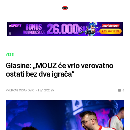
VESTI
Glasine: „MOUZ će vrlo verovatno
ostati bez dva igrača“
PREDRAG CIGANOVIC
18/12/2025
0