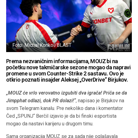
Foto: Michal Konkol/BLAST
Prema nezvaničnim informacijama, MOUZ bi na
početku nove takmičarske sezone mogao da napravi
promene u svom Counter-Strike 2 sastavu. Ovo je
otkrio poznati insajder Aleksej „OverDrive“ Birjukov.
„MOUZ će vrlo verovatno izgubiti dva igrača! Priča se da
Jimpphat odlazi, dok PR dolazi!“
, napisao je Birjukov na
svom Telegram kanalu. Pre nekoliko dana i komentator
Čed „SPUNJ“ Berčil izjavio je da bi finski esportista
mogao da nastavi karijeru u drugom timu.
Sama organizacija MOUZ se za sada nije oglašavala