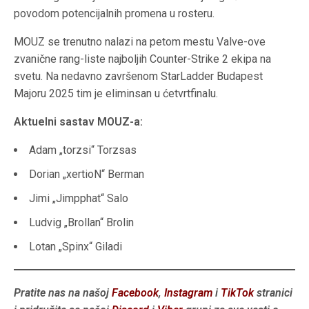
povodom potencijalnih promena u rosteru.
MOUZ se trenutno nalazi na petom mestu Valve-ove
zvanične rang-liste najboljih Counter-Strike 2 ekipa na
svetu. Na nedavno završenom StarLadder Budapest
Majoru 2025 tim je eliminsan u ćetvrtfinalu.
Aktuelni sastav MOUZ-a:
Adam „torzsi“ Torzsas
Dorian „xertioN“ Berman
Jimi „Jimpphat“ Salo
Ludvig „Brollan“ Brolin
Lotan „Spinx“ Giladi
Pratite nas na našoj
Facebook
,
Instagram
i
TikTok
stranici