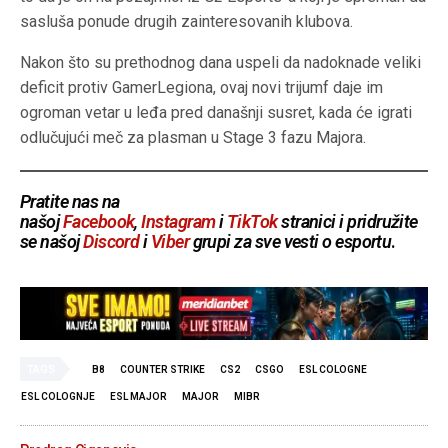
sasluša ponude drugih zainteresovanih klubova.
Nakon što su prethodnog dana uspeli da nadoknade veliki
deficit protiv GamerLegiona, ovaj novi trijumf daje im
ogroman vetar u leđa pred današnji susret, kada će igrati
odlučujući meč za plasman u Stage 3 fazu Majora.
Pratite nas na
našoj
Facebook
,
Instagram
i
TikTok
stranici i pridružite
se našoj
Discord
i
Viber
grupi za sve vesti o esportu
.
TAGS
B8
COUNTER STRIKE
CS2
CSGO
ESL COLOGNE
ESL COLOGNJE
ESL MAJOR
MAJOR
MIBR