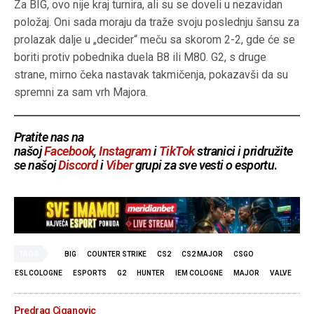
Za BIG, ovo nije kraj turnira, ali su se doveli u nezavidan
položaj. Oni sada moraju da traže svoju poslednju šansu za
prolazak dalje u „decider“ meču sa skorom 2-2, gde će se
boriti protiv pobednika duela B8 ili M80. G2, s druge
strane, mirno čeka nastavak takmičenja, pokazavši da su
spremni za sam vrh Majora.
Pratite nas na
našoj
Facebook
,
Instagram
i
TikTok
stranici i pridružite
se našoj
Discord
i
Viber
grupi za sve vesti o esportu
.
TAGS
BIG
COUNTER STRIKE
CS2
CS2 MAJOR
CSGO
ESL COLOGNE
ESPORTS
G2
HUNTER
IEM COLOGNE
MAJOR
VALVE
Predrag Ciganovic