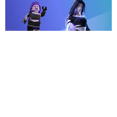
Fortnite Crew je pretplata koja igračima pruža Battle
Pass, V-Bucks, ekskluzivnu kolekciju skinova, i
mnogo toga drugog, i sve to po fiksnoj mesečnoj
ceni. Ove nagrade će se menjati svakog meseca, pa
hajde da zavirimo i u junsko Fortnite Crew izdanje.
Cena
Trenutna mesečna cena
Fortnite
Crew pretplate je 11,99€.
Imajte na umu da klasični Battle Pass košta 950 V-Bucks-