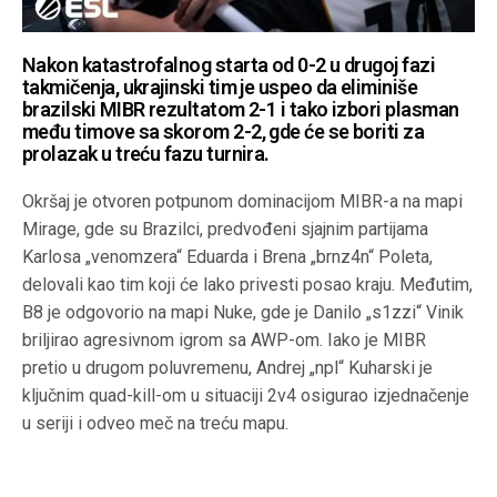
Nakon katastrofalnog starta od 0-2 u drugoj fazi
takmičenja, ukrajinski tim je uspeo da eliminiše
brazilski MIBR rezultatom 2-1 i tako izbori plasman
među timove sa skorom 2-2, gde će se boriti za
prolazak u treću fazu turnira.
Okršaj je otvoren potpunom dominacijom MIBR-a na mapi
Mirage, gde su Brazilci, predvođeni sjajnim partijama
Karlosa „venomzera“ Eduarda i Brena „brnz4n“ Poleta,
delovali kao tim koji će lako privesti posao kraju. Međutim,
B8 je odgovorio na mapi Nuke, gde je Danilo „s1zzi“ Vinik
briljirao agresivnom igrom sa AWP-om. Iako je MIBR
pretio u drugom poluvremenu, Andrej „npl“ Kuharski je
ključnim quad-kill-om u situaciji 2v4 osigurao izjednačenje
u seriji i odveo meč na treću mapu.