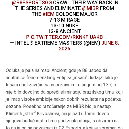
.
@B8ESPORTSGG
CRAWL THEIR WAY BACK IN
THE SERIES AND ELIMINATE
@MIBR
FROM
THE
#IEM
COLOGNE MAJOR
7-13 MIRAGE
13-10 NUKE
13-8 ANCIENT
PIC.TWITTER.COM/RKNKFIUAKB
— INTEL® EXTREME MASTERS (@IEM)
JUNE 8,
2026
Odluka je pala na mapi Ancient, gde je B8 uspeo da
neutrališe fenomenalnog Felipea „insani“ Judžija. Iako je
Insani duel završio sa impresivnim rejtingom od 1.37, to
nije bilo dovoljno da spreči eliminaciju brazilskog tima, koji
je imao visoke ambicije nakon dobrih rezultata na početku
sezone. Posebno razočaranje za MIBR bio je nastup
Klimenti „kl1m“ Krivosheva, čiji je pad u formi doveo
njegovu budućnost u timu pod znak pitanja, s obzirom na
to da je on na pozajmici iz G2 Esports-a koji je spreman da