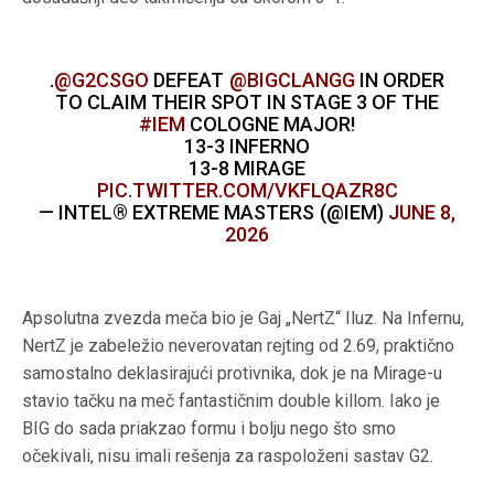
.
@G2CSGO
DEFEAT
@BIGCLANGG
IN ORDER
TO CLAIM THEIR SPOT IN STAGE 3 OF THE
#IEM
COLOGNE MAJOR!
13-3 INFERNO
13-8 MIRAGE
PIC.TWITTER.COM/VKFLQAZR8C
— INTEL® EXTREME MASTERS (@IEM)
JUNE 8,
2026
Apsolutna zvezda meča bio je Gaj „NertZ“ Iluz. Na Infernu,
NertZ je zabeležio neverovatan rejting od 2.69, praktično
samostalno deklasirajući protivnika, dok je na Mirage-u
stavio tačku na meč fantastičnim double killom. Iako je
BIG do sada priakzao formu i bolju nego što smo
očekivali, nisu imali rešenja za raspoloženi sastav G2.