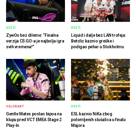
VESTI
VESTI
ZywOo bez dileme: “Finalna
Liquid i dalje bez LAN trofeja:
verzija CS:GO-a je najbolja igra
Betclic kaznio greške i
svih vremena!”
podigao pehar u Stokholmu
VALORANT
VESTI
Gentle Mates poslao bipoa na
ESL kaznio NiKa zbog
klupu pred VCT EMEA Stage 2
polomljenih slušalica u finalu
Play-In
Majora