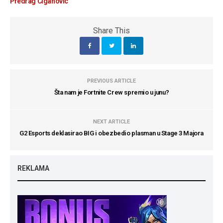
Predrag Ciganovic
Share This
PREVIOUS ARTICLE
Šta nam je Fortnite Crew spremio u junu?
NEXT ARTICLE
G2 Esports deklasirao BIG i obezbedio plasman u Stage 3 Majora
REKLAMA