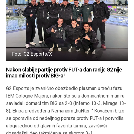
Foto: G2 Esports/X
Nakon slabije partije protiv FUT-a dan ranije G2 nije
imao milosti protiv BIG-a!
G2 Esports je zvanično obezbedio plasman u treću fazu
IEM Cologne Majora, nakon što su u dominantnom maniru
savladali domaći tim BIG sa 2-0 (Inferno 13-3, Mirage 13-
8). Ekipa predvođena Nemanjom „huNter-“ Kovačem brzo
se oporavila od nedeljnog poraza protiv FUT-a i potvrdila
ulogu jednog od glavnih favorita turnira, završivši
dosadašnji deo takmičenja sa skorom 3-1.