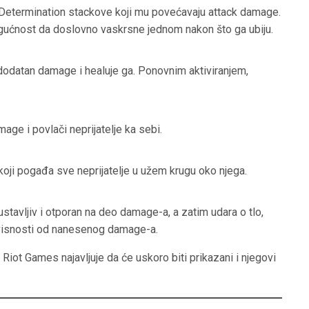
e
t
e
e Determination stackove koji mu povećavaju attack damage.
ogućnost da doslovno vaskrsne jednom nakon što ga ubiju.
i
r
n
f
g
u
dodatan damage i healuje ga. Ponovnim aktiviranjem,
s
l
l
s
age i povlači neprijatelje ka sebi.
c
r
oji pogađa sve neprijatelje u užem krugu oko njega.
e
e
tavljiv i otporan na deo damage-a, a zatim udara o tlo,
n
visnosti od nanesenog damage-a.
Riot Games najavljuje da će uskoro biti prikazani i njegovi