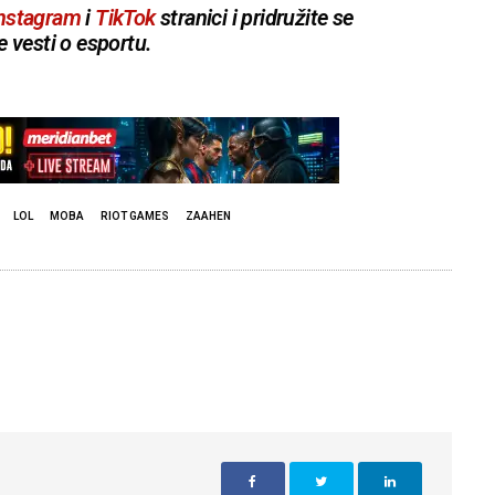
nstagram
i
TikTok
stranici i pridružite se
e vesti o esportu.
LOL
MOBA
RIOT GAMES
ZAAHEN