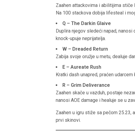
y
Zaahen attackovima i abilitijima stič
Na 100 stackova dobija lifesteal i m
Q – The Darkin Glaive
Duplira njegov sledeći napad, nanosi 
knock-upuje neprijatelja.
W – Dreaded Return
Zabija svoje oružje u metu, dealuje dam
E – Aureate Rush
Kratki dash unapred, praćen udarcem k
R – Grim Deliverance
Zaahen skače u vazduh, postaje nezaus
nanosi AOE damage i healuje se u za
Zaahen u igru stiže sa pečom 25.23, a 
prvi skinovi.