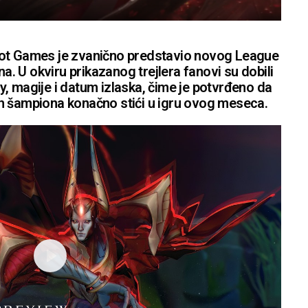
iot Games je zvanično predstavio novog League
 U okviru prikazanog trejlera fanovi su dobili
, magije i datum izlaska, čime je potvrđeno da
h šampiona konačno stići u igru ovog meseca.
P
l