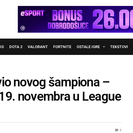
DS
DOTA 2
VALORANT
FORTNITE
OSTALE IGRE
TEKSTOVI
vio novog šampiona –
 19. novembra u League
0