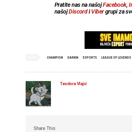
Pratite nas na našoj
Facebook
,
I
našoj
Discord
i
Viber
grupi za sv
TAGS
CHAMPION
DARKIN
ESPORTS
LEAGUE OF LEGENDS
Teodora Vlajić
Share This