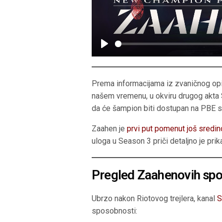
P
l
a
Prema informacijama iz zvaničnog opis
y
našem vremenu, u okviru drugog akta S
da će šampion biti dostupan na PBE 
Zaahen je
prvi put pomenut još sredi
uloga u Season 3 priči detaljno je prik
Pregled Zaahenovih spo
Ubrzo nakon Riotovog trejlera, kanal
S
sposobnosti: