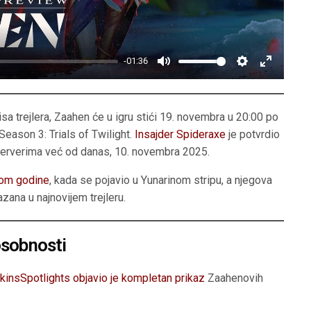
a
y
-01:36
M
S
E
u
e
n
t
t
t
a trejlera, Zaahen će u igru stići 19. novembra u 20:00 po
e
t
e
eason 3: Trials of Twilight.
Insajder Spideraxe
je potvrdio
serverima već od danas, 10. novembra 2025.
i
r
n
f
nom godine
, kada se pojavio u Yunarinom stripu, a njegova
g
u
azana u najnovijem trejleru.
s
l
l
sobnosti
s
c
kinsSpotlights objavio je kompletan prikaz
Zaahenovih
r
e