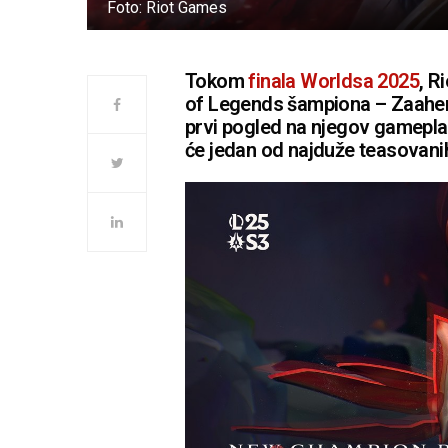
Foto: Riot Games
Tokom
finala Worldsa 2025
, R
of Legends šampiona – Zaahena.
prvi pogled na njegov gameplay
će jedan od najduže teasovani