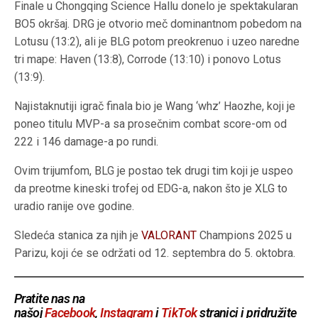
Finale u Chongqing Science Hallu donelo je spektakularan
BO5 okršaj. DRG je otvorio meč dominantnom pobedom na
Lotusu (13:2), ali je BLG potom preokrenuo i uzeo naredne
tri mape: Haven (13:8), Corrode (13:10) i ponovo Lotus
(13:9).
Najistaknutiji igrač finala bio je Wang ‘whz’ Haozhe, koji je
poneo titulu MVP-a sa prosečnim combat score-om od
222 i 146 damage-a po rundi.
Ovim trijumfom, BLG je postao tek drugi tim koji je uspeo
da preotme kineski trofej od EDG-a, nakon što je XLG to
uradio ranije ove godine.
Sledeća stanica za njih je
VALORANT
Champions 2025 u
Parizu, koji će se održati od 12. septembra do 5. oktobra.
Pratite nas na
našoj
Facebook
,
Instagram
i
TikTok
stranici i pridružite