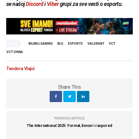
se našoj
Discord
i
Viber
grupi za sve vesti o esportu
.
TAGS
BILIBILI GAMING
BLG
ESPORTS
VALORANT
VCT
VCT CHINA
Teodora Vlajić
Share This
PREVIOUS ARTICLE
The International 2025: Format, timovi i raspored