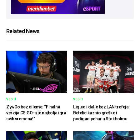
Related News
VESTI
VESTI
ZywOo bez dileme: “Finalna
Liquid i dalje bez LAN trofeja:
verzija CS:GO-a je najbolja igra
Betclic kaznio greške i
svih vremena!”
podigao pehar u Stokholmu