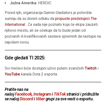
Južna Amerika:
HEROIC
Pored njih, organizacija Gaimin Gladiators je potvrdila
sumnju da su doneli odluku da
propuste predstojeći The
International
. Za sada nije poznato koja će ekipa zauzeti
njihovo mesto, ali se očekuje da to bude jedan od
pozvanih ili kvalifikovanih sastava spremnih da nastupe na
najvišem nivou.
Gde gledati TI 2025:
Svi mečevi biće dostupni uživo putem zvaničnih
Twitch
i
YouTube
kanala Dota 2 esporta.
Pratite nas na
našoj
Facebook
,
Instagram
i
TikTok
stranici i pridružite
se našoj
Discord
i
Viber
grupi za sve vesti o esportu
.