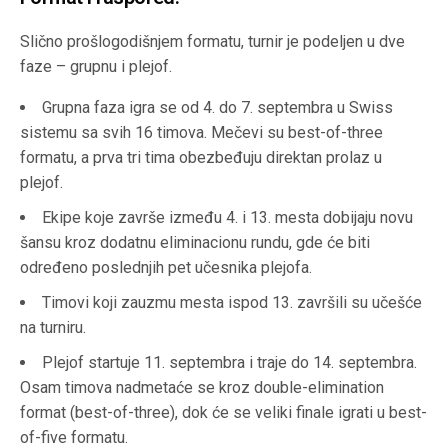
Slično prošlogodišnjem formatu, turnir je podeljen u dve
faze – grupnu i plejof.
Grupna faza igra se od 4. do 7. septembra u Swiss
sistemu sa svih 16 timova. Mečevi su best-of-three
formatu, a prva tri tima obezbeđuju direktan prolaz u
plejof.
Ekipe koje završe između 4. i 13. mesta dobijaju novu
šansu kroz dodatnu eliminacionu rundu, gde će biti
određeno poslednjih pet učesnika plejofa.
Timovi koji zauzmu mesta ispod 13. završili su učešće
na turniru.
Plejof startuje 11. septembra i traje do 14. septembra.
Osam timova nadmetaće se kroz double-elimination
format (best-of-three), dok će se veliki finale igrati u best-
of-five formatu.