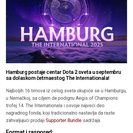
Hamburg postaje centar Dota 2 sveta u septembru
sa dolaskom četrnaestog The Internationala!
Najboljih 16 timova iz celog sveta okupiće se u Hamburgu,
u Nemačkoj, sa ciljem da podignu Aegis of Champions
trofej 14. The Internationala i osvoje najveći deo
nagradnog fonda, koji tradicionalno nastavlja da raste
zahvaljujući prodaji
Supporter Bundle
sadržaja.
Format i raspored: