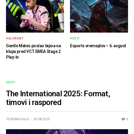
VALORANT
VESTI
Gentle Mates poslao bipoa na
Esports vremeplov – 6. avgust
klupu pred VCT EMEA Stage 2
Play-In
VESTI
The International 2025: Format,
timovi i raspored
TEODORA VLAJIĆ
25/08/2025
0