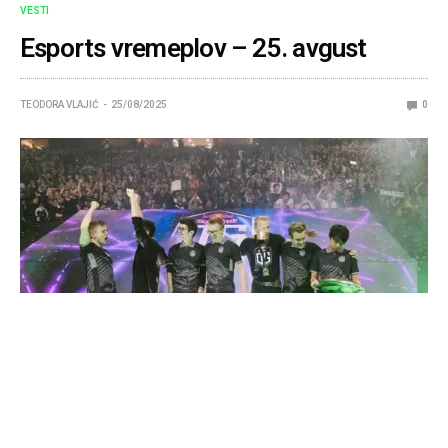
VESTI
Esports vremeplov – 25. avgust
TEODORA VLAJIĆ
25/08/2025
0
Esports
je prethodne decenije počeo da se razvija