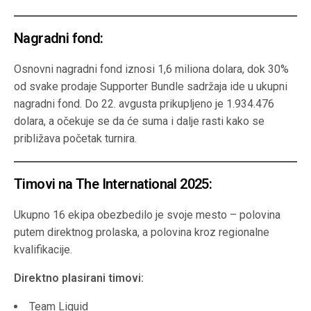
Nagradni fond:
Osnovni nagradni fond iznosi 1,6 miliona dolara, dok 30%
od svake prodaje Supporter Bundle sadržaja ide u ukupni
nagradni fond. Do 22. avgusta prikupljeno je 1.934.476
dolara, a očekuje se da će suma i dalje rasti kako se
približava početak turnira.
Timovi na The International 2025:
Ukupno 16 ekipa obezbedilo je svoje mesto – polovina
putem direktnog prolaska, a polovina kroz regionalne
kvalifikacije.
Direktno plasirani timovi:
Team Liquid