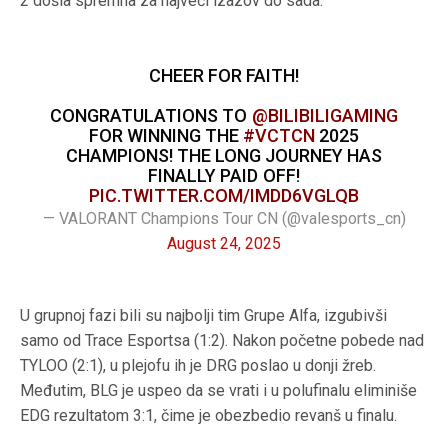
2 došla spremna za najveći izazov do sada.
CHEER FOR FAITH!
CONGRATULATIONS TO
@BILIBILIGAMING
FOR WINNING THE
#VCTCN
2025
CHAMPIONS! THE LONG JOURNEY HAS
FINALLY PAID OFF!
PIC.TWITTER.COM/IMDD6VGLQB
— VALORANT Champions Tour CN (@valesports_cn)
August 24, 2025
U grupnoj fazi bili su najbolji tim Grupe Alfa, izgubivši
samo od Trace Esportsa (1:2). Nakon početne pobede nad
TYLOO (2:1), u plejofu ih je DRG poslao u donji žreb.
Međutim, BLG je uspeo da se vrati i u polufinalu eliminiše
EDG rezultatom 3:1, čime je obezbedio revanš u finalu.