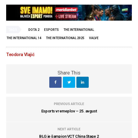
TAGS
DOTA 2
ESPORTS
THE INTERNATIONAL
THE INTERNATIONAL 14
THE INTERNATIONAL 2025
VALVE
Teodora Vlajić
Share This
PREVIOUS ARTICLE
Esports vremeplov – 25. avgust
NEXT ARTICLE
BLG je šampion VCT China Stage 2