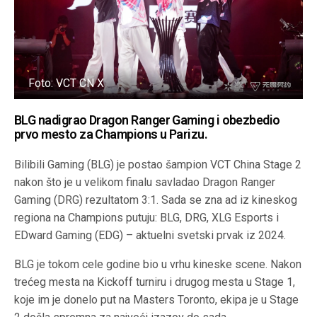
Foto: VCT CN X
BLG nadigrao Dragon Ranger Gaming i obezbedio
prvo mesto za Champions u Parizu
.
Bilibili Gaming (BLG) je postao šampion VCT China Stage 2
nakon što je u velikom finalu savladao Dragon Ranger
Gaming (DRG) rezultatom 3:1. Sada se zna ad iz kineskog
regiona na Champions putuju: BLG, DRG, XLG Esports i
EDward Gaming (EDG) – aktuelni svetski prvak iz 2024.
BLG je tokom cele godine bio u vrhu kineske scene. Nakon
trećeg mesta na Kickoff turniru i drugog mesta u Stage 1,
koje im je donelo put na Masters Toronto, ekipa je u Stage