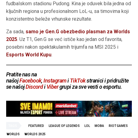
fudbalskom stadionu Pudong. Kina je oduvek bila jedna od
ključnih regiona u profesionalnom LoL-u, sa timovima koji
konzistentno beleže vrhunske rezultate.
Za sada,
samo je Gen.G obezbedio plasman za Worlds
2025
. Uz T1, Gen.G se već ističe kao jedan od favorita,
posebni nakon spektakularnih trijumfa na MSI 2025 i
Esports World Kupu
.
Pratite nas na
našoj
Facebook
,
Instagram
i
TikTok
stranici i pridružite
se našoj
Discord
i
Viber
grupi za sve vesti o esportu.
TAGS
FEATURED
LEAGUE OF LEGENDS
LOL
MOBA
RIOT GAMES
WORLDS
WORLDS 2025