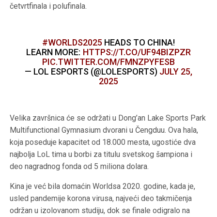
četvrtfinala i polufinala.
#WORLDS2025
HEADS TO CHINA!
LEARN MORE:
HTTPS://T.CO/UF94BIZPZR
PIC.TWITTER.COM/FMNZPYFESB
— LOL ESPORTS (@LOLESPORTS)
JULY 25,
2025
Velika završnica će se održati u Dong’an Lake Sports Park
Multifunctional Gymnasium dvorani u Čengduu. Ova hala,
koja poseduje kapacitet od 18.000 mesta, ugostiće dva
najbolja LoL tima u borbi za titulu svetskog šampiona i
deo nagradnog fonda od 5 miliona dolara.
Kina je već bila domaćin Worldsa 2020. godine, kada je,
usled pandemije korona virusa, najveći deo takmičenja
održan u izolovanom studiju, dok se finale odigralo na