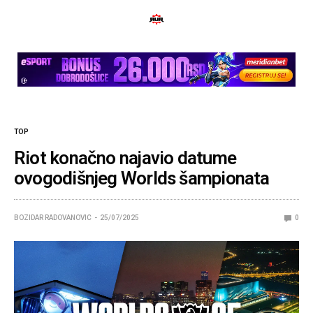
TOP
Riot konačno najavio datume
ovogodišnjeg Worlds šampionata
BOZIDAR RADOVANOVIC
25/07/2025
0