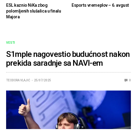
ESL kaznio NiKa zbog
Esports vremeplov – 6. avgust
polomljenih slušalica u finalu
Majora
VESTI
S1mple nagovestio budućnost nakon
prekida saradnje sa NAVI-em
TEODORA VLAJIĆ
25/07/2025
0