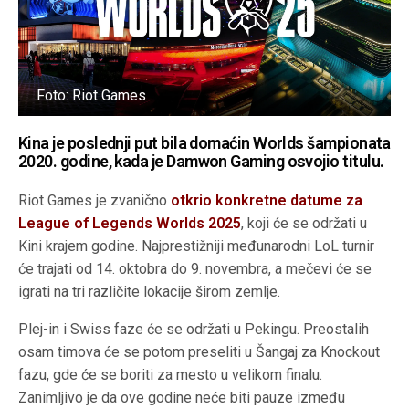
Foto: Riot Games
Kina je poslednji put bila domaćin Worlds šampionata
2020. godine, kada je Damwon Gaming osvojio titulu.
Riot Games je zvanično
otkrio konkretne datume za
League of Legends Worlds 2025
, koji će se održati u
Kini krajem godine. Najprestižniji međunarodni LoL turnir
će trajati od 14. oktobra do 9. novembra, a mečevi će se
igrati na tri različite lokacije širom zemlje.
Plej-in i Swiss faze će se održati u Pekingu. Preostalih
osam timova će se potom preseliti u Šangaj za Knockout
fazu, gde će se boriti za mesto u velikom finalu.
Zanimljivo je da ove godine neće biti pauze između