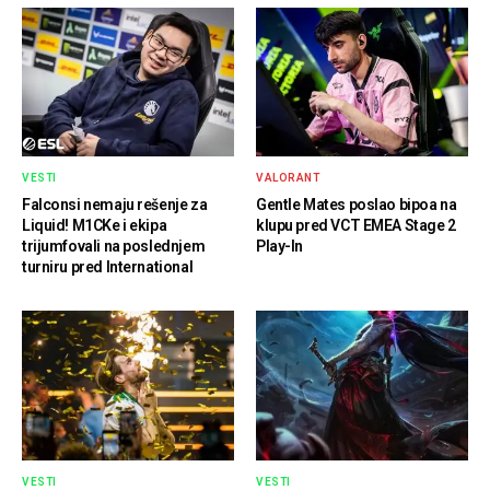
VESTI
VALORANT
Falconsi nemaju rešenje za
Gentle Mates poslao bipoa na
Liquid! M1CKe i ekipa
klupu pred VCT EMEA Stage 2
trijumfovali na poslednjem
Play-In
turniru pred International
VESTI
VESTI