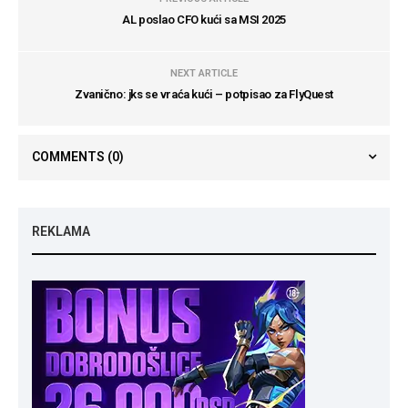
AL poslao CFO kući sa MSI 2025
NEXT ARTICLE
Zvanično: jks se vraća kući – potpisao za FlyQuest
COMMENTS
(0)
REKLAMA