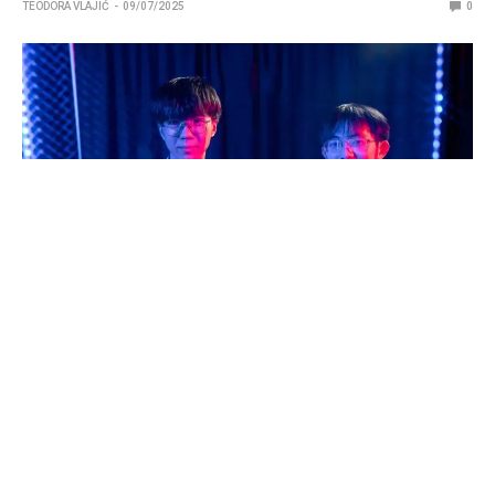
TEODORA VLAJIĆ
09/07/2025
0
Još jedan učesnik je napustio MSI 2025, pošto je
kineski tim Anyone’s Legend (AL) pobedio
predstavnika azijsko-pacifičkog regiona, CTBC
Flying Oyster (CFO).
Nakon što su odveli T1 do pete partije i poslali KOI kući,