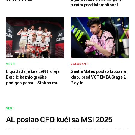
turniru pred International
VESTI
VALORANT
Liquid i dalje bez LAN trofeja:
Gentle Mates poslao bipoa na
Betclic kaznio greške i
klupu pred VCT EMEA Stage 2
podigao pehar u Stokholmu
Play-In
VESTI
AL poslao CFO kući sa MSI 2025