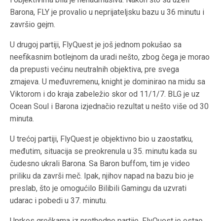
Barona, FLY je provalio u neprijateljsku bazu u 36 minutu i
završio gejm.
U drugoj partiji, FlyQuest je još jednom pokušao sa
neefikasnim botlejnom da uradi nešto, zbog čega je morao
da prepusti većinu neutralnih objektiva, pre svega
zmajeva. U međuvremenu, knight je dominirao na midu sa
Viktorom i do kraja zabeležio skor od 11/1/7. BLG je uz
Ocean Soul i Barona izjednačio rezultat u nešto više od 30
minuta.
U trećoj partiji, FlyQuest je objektivno bio u zaostatku,
međutim, situacija se preokrenula u 35. minutu kada su
čudesno ukrali Barona. Sa Baron buffom, tim je video
priliku da završi meč. Ipak, njihov napad na bazu bio je
preslab, što je omogućilo Bilibili Gamingu da uzvrati
udarac i pobedi u 37. minutu.
Uprkos greškama iz prethodne partije, FlyQuest je ostao