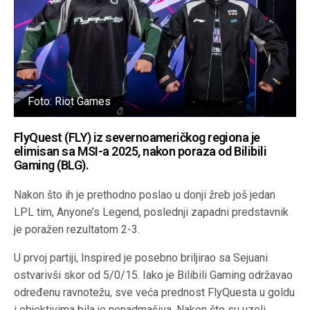
Foto: Riot Games
FlyQuest (FLY) iz severnoameričkog regiona je
elimisan sa MSI-a 2025, nakon poraza od Bilibili
Gaming (BLG).
Nakon što ih je prethodno poslao u donji žreb još jedan
LPL tim, Anyone’s Legend, poslednji zapadni predstavnik
je poražen rezultatom 2-3.
U prvoj partiji, Inspired je posebno briljirao sa Sejuani
ostvarivši skor od 5/0/15. Iako je Bilibili Gaming održavao
određenu ravnotežu, sve veća prednost FlyQuesta u goldu
i objektivima bila je nenadmašiva. Nakon što su uzeli