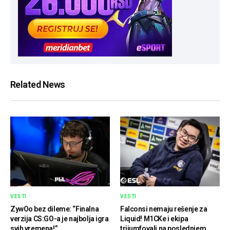
Related News
VESTI
VESTI
ZywOo bez dileme: “Finalna
Falconsi nemaju rešenje za
verzija CS:GO-a je najbolja igra
Liquid! M1CKe i ekipa
svih vremena!”
trijumfovali na poslednjem