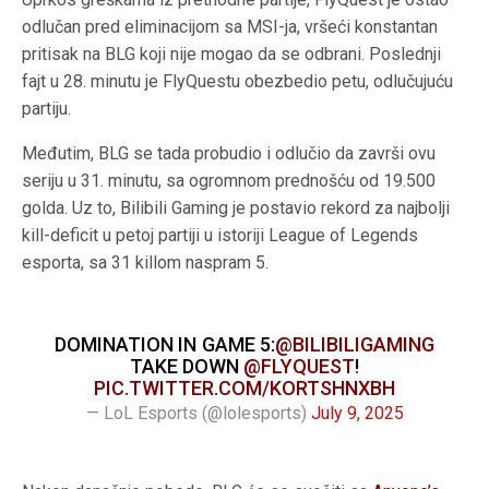
odlučan pred eliminacijom sa MSI-ja, vršeći konstantan
pritisak na BLG koji nije mogao da se odbrani. Poslednji
fajt u 28. minutu je FlyQuestu obezbedio petu, odlučujuću
partiju.
Međutim, BLG se tada probudio i odlučio da završi ovu
seriju u 31. minutu, sa ogromnom prednošću od 19.500
golda. Uz to, Bilibili Gaming je postavio rekord za najbolji
kill-deficit u petoj partiji u istoriji League of Legends
esporta, sa 31 killom naspram 5.
DOMINATION IN GAME 5:
@BILIBILIGAMING
TAKE DOWN
@FLYQUEST
!
PIC.TWITTER.COM/KORTSHNXBH
— LoL Esports (@lolesports)
July 9, 2025