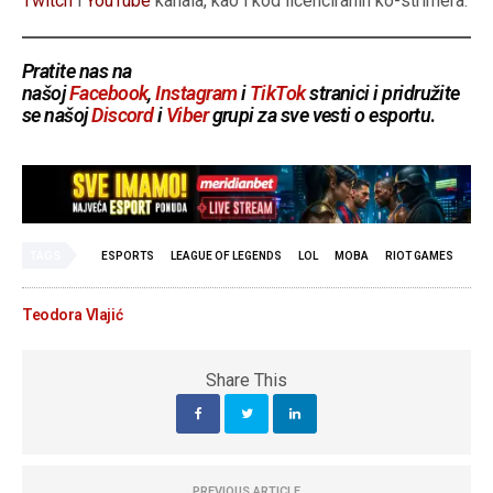
Twitch
i
YouTube
kanala, kao i kod licenciranih ko-strimera.
Pratite nas na
našoj
Facebook
,
Instagram
i
TikTok
stranici i pridružite
se našoj
Discord
i
Viber
grupi za sve vesti o esportu
.
TAGS
ESPORTS
LEAGUE OF LEGENDS
LOL
MOBA
RIOT GAMES
Teodora Vlajić
Share This
PREVIOUS ARTICLE