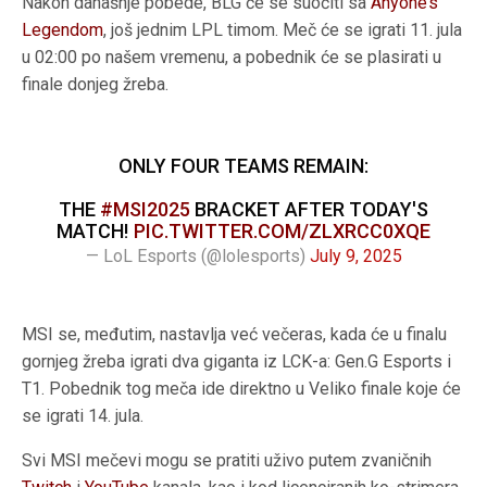
Nakon današnje pobede, BLG će se suočiti sa
Anyone’s
Legendom
, još jednim LPL timom. Meč će se igrati 11. jula
u 02:00 po našem vremenu, a pobednik će se plasirati u
finale donjeg žreba.
ONLY FOUR TEAMS REMAIN:
THE
#MSI2025
BRACKET AFTER TODAY'S
MATCH!
PIC.TWITTER.COM/ZLXRCC0XQE
— LoL Esports (@lolesports)
July 9, 2025
MSI se, međutim, nastavlja već večeras, kada će u finalu
gornjeg žreba igrati dva giganta iz LCK-a: Gen.G Esports i
T1. Pobednik tog meča ide direktno u Veliko finale koje će
se igrati 14. jula.
Svi MSI mečevi mogu se pratiti uživo putem zvaničnih