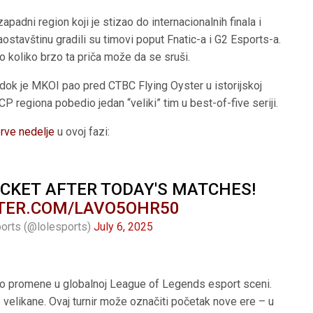
padni region koji je stizao do internacionalnih finala i
aostavštinu gradili su timovi poput Fnatic-a i G2 Esports-a.
o koliko brzo ta priča može da se sruši.
 dok je MKOI pao pred CTBC Flying Oyster u istorijskoj
LCP regiona pobedio jedan “veliki” tim u best-of-five seriji.
rve nedelje
u ovoj fazi:
CKET AFTER TODAY'S MATCHES!
TTER.COM/LAVO5OHR50
orts (@lolesports)
July 6, 2025
o promene u globalnoj League of Legends esport sceni.
e velikane. Ovaj turnir može označiti početak nove ere – u