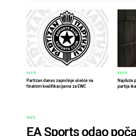
VESTI
VESTI
Partizan danas započinje učešće na
Najduža p
finalnim kvalifikacijama za EWC
partija ik
VESTI
EA Sports odao poča