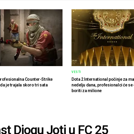
VESTI
rofesionalna Counter-Strike
Dota 2 International počinje za m
ada je trajala skoro tri sata
nedelju dana, profesionalci će se
boriti za milione
st Diogu Joti u FC 25