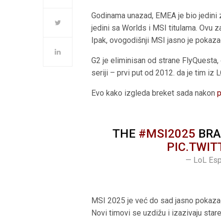
Godinama unazad, EMEA je bio jedini za
jedini sa Worlds i MSI titulama. Ovu z
Ipak, ovogodišnji MSI jasno je pokaza
G2 je eliminisan od strane FlyQuesta,
seriji – prvi put od 2012. da je tim iz 
Evo kako izgleda breket sada nakon
p
THE
#MSI2025
BRA
PIC.TWI
— LoL Esp
MSI 2025 je već do sad jasno pokaza
Novi timovi se uzdižu i izazivaju star