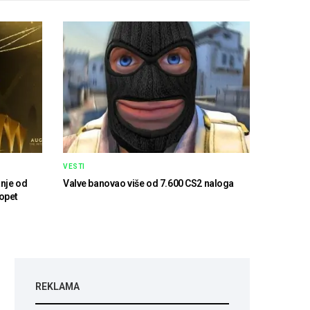
VESTI
anje od
Valve banovao više od 7.600 CS2 naloga
 opet
REKLAMA