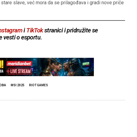
d stare slave, već mora da se prilagođava i gradi nove priče
nstagram
i
TikTok
stranici i pridružite se
e vesti o esportu
.
OBA
MSI 2025
RIOT GAMES