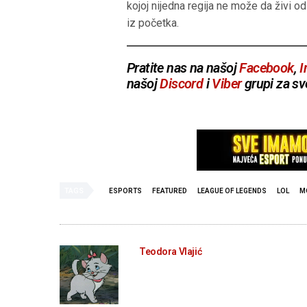
kojoj nijedna regija ne može da živi o
iz početka.
Pratite nas na našoj
Facebook
,
I
našoj
Discord
i
Viber
grupi za sv
TAGS
ESPORTS
FEATURED
LEAGUE OF LEGENDS
LOL
M
Teodora Vlajić