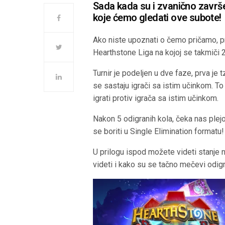
Sada kada su i zvanično završe
koje ćemo gledati ove subote!
Ako niste upoznati o čemo pričamo, p
Hearthstone Liga na kojoj se takmiči 2
Turnir je podeljen u dve faze, prva je 
se sastaju igrači sa istim učinkom. T
igrati protiv igrača sa istim učinkom.
Nakon 5 odigranih kola, čeka nas plejof
se boriti u Single Elimination formatu
U prilogu ispod možete videti stanje 
videti i kako su se tačno mečevi odigr