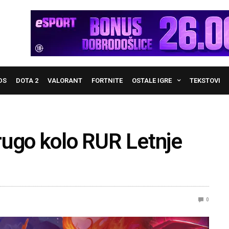
DS
DOTA 2
VALORANT
FORTNITE
OSTALE IGRE
TEKSTOVI
rugo kolo RUR Letnje
0