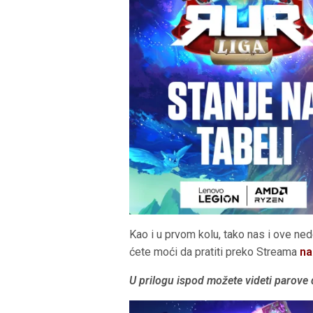
Kao i u prvom kolu, tako nas i ove n
ćete moći da pratiti preko Streama
na
U prilogu ispod možete videti parove 