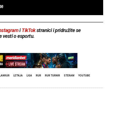
nstagram
i
TikTok
stranici i pridružite se
e vesti o esportu.
LANRUR
LETNJA
LIGA
RUR
RUR TURNIR
STERAM
YOUTUBE