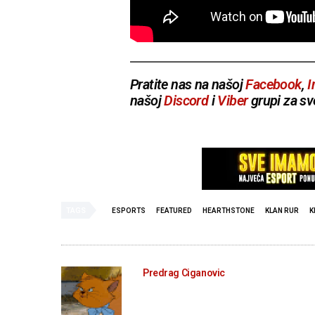
Pratite nas na našoj
Facebook
,
I
našoj
Discord
i
Viber
grupi za sv
TAGS
ESPORTS
FEATURED
HEARTHSTONE
KLAN RUR
K
Predrag Ciganovic