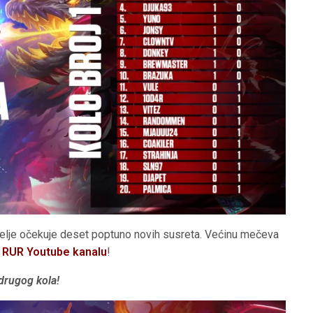
edelje očekuje deset poptuno novih susreta. Većinu mečeva
 RUR Youtube kanalu
!
drugog kola!