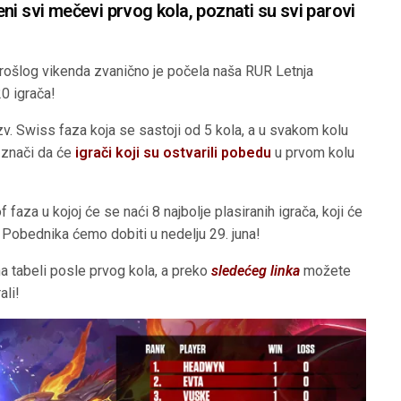
ni svi mečevi prvog kola, poznati su svi parovi
rošlog vikenda zvanično je počela naša RUR Letnja
0 igrača!
tzv. Swiss faza koja se sastoji od 5 kola, a u svakom kolu
o znači da će
igrači koji su ostvarili pobedu
u prvom kolu
 faza u kojoj će se naći 8 najbolje plasiranih igrača, koji će
! Pobednika ćemo dobiti u nedelju 29. juna!
na tabeli posle prvog kola, a preko
sledećeg linka
možete
ali!