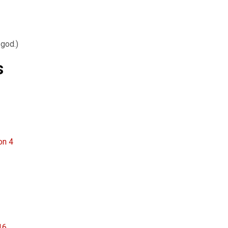
god.)
s
on 4
16