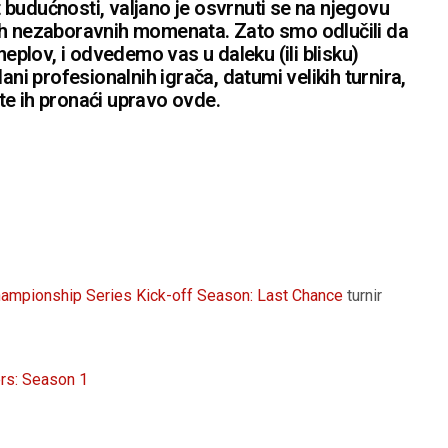
budućnosti, valjano je osvrnuti se na njegovu
h tih nezaboravnih momenata. Zato smo odlučili da
lov, i odvedemo vas u daleku (ili blisku)
ani profesionalnih igrača, datumi velikih turnira,
e te ih pronaći upravo ovde.
ampionship Series Kick-off Season: Last Chance
turnir
rs: Season 1