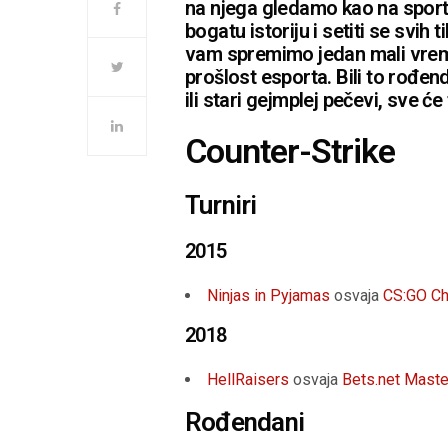
na njega gledamo kao na sport 
bogatu istoriju i setiti se svi
vam spremimo jedan mali vremep
prošlost esporta. Bili to rođend
ili stari gejmplej pečevi, sve ć
Counter-Strike
Turniri
2015
Ninjas in Pyjamas
osvaja
CS:GO Ch
2018
HellRaisers
osvaja
Bets.net Maste
Rođendani