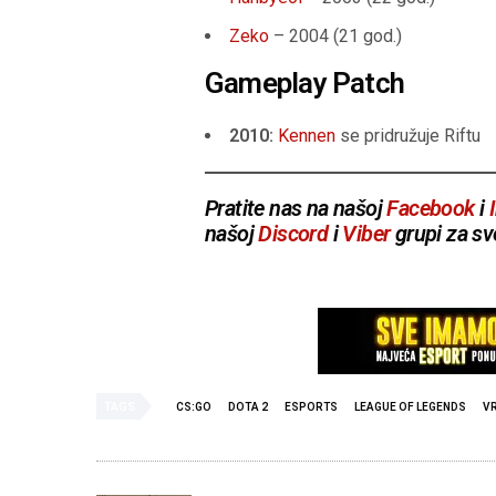
Zeko
– 2004 (21 god.)
Gameplay Patch
2010:
Kennen
se pridružuje Riftu
Pratite nas na našoj
Facebook
i
našoj
Discord
i
Viber
grupi za sv
TAGS
CS:GO
DOTA 2
ESPORTS
LEAGUE OF LEGENDS
V