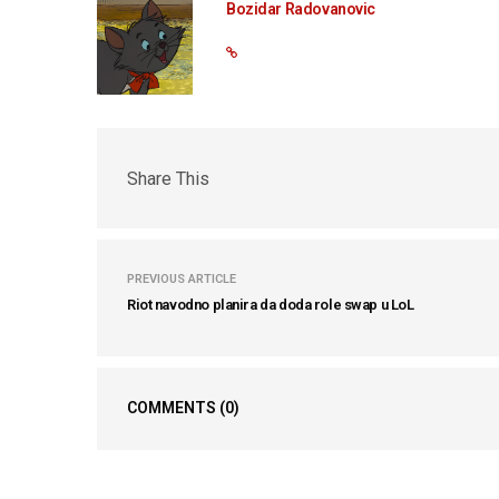
Bozidar Radovanovic
Share This
PREVIOUS ARTICLE
Riot navodno planira da doda role swap u LoL
COMMENTS
(0)