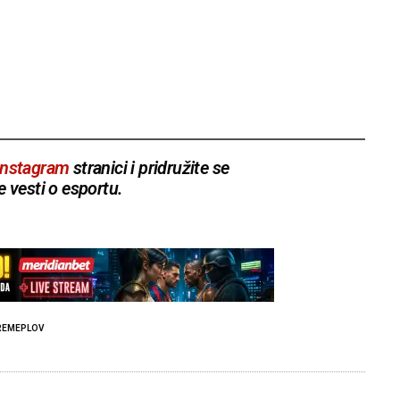
Instagram
stranici i pridružite se
e vesti o esportu.
REMEPLOV