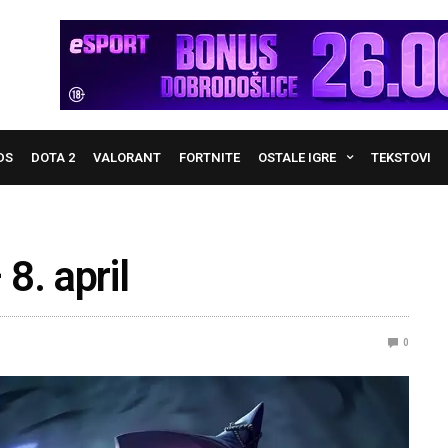
DS
DOTA 2
VALORANT
FORTNITE
OSTALE IGRE
TEKSTOVI
8. april
0