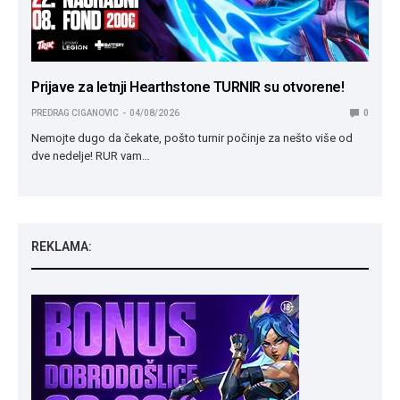
Prijave za letnji Hearthstone TURNIR su otvorene!
PREDRAG CIGANOVIC
04/08/2026
0
Nemojte dugo da čekate, pošto turnir počinje za nešto više od
dve nedelje! RUR vam…
REKLAMA: