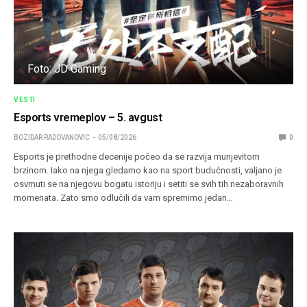
Foto: JD Gaming
VESTI
Esports vremeplov – 5. avgust
BOZIDAR RADOVANOVIC
05/08/2026
0
Esports je prethodne decenije počeo da se razvija munjevitom
brzinom. Iako na njega gledamo kao na sport budućnosti, valjano je
osvrnuti se na njegovu bogatu istoriju i setiti se svih tih nezaboravnih
momenata. Zato smo odlučili da vam spremimo jedan…