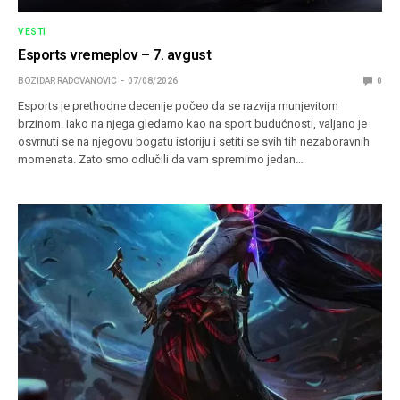
VESTI
Esports vremeplov – 7. avgust
BOZIDAR RADOVANOVIC
07/08/2026
0
Esports je prethodne decenije počeo da se razvija munjevitom
brzinom. Iako na njega gledamo kao na sport budućnosti, valjano je
osvrnuti se na njegovu bogatu istoriju i setiti se svih tih nezaboravnih
momenata. Zato smo odlučili da vam spremimo jedan…