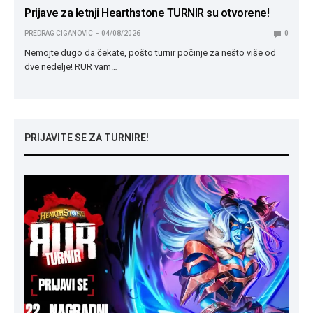
Prijave za letnji Hearthstone TURNIR su otvorene!
PREDRAG CIGANOVIC
04/08/2026
0
Nemojte dugo da čekate, pošto turnir počinje za nešto više od
dve nedelje! RUR vam…
PRIJAVITE SE ZA TURNIRE!