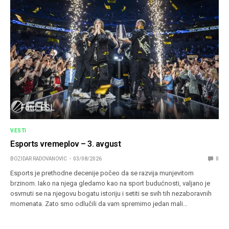
Foto: ESL
VESTI
Esports vremeplov – 3. avgust
BOZIDAR RADOVANOVIC
03/08/2026
0
Esports je prethodne decenije počeo da se razvija munjevitom
brzinom. Iako na njega gledamo kao na sport budućnosti, valjano je
osvrnuti se na njegovu bogatu istoriju i setiti se svih tih nezaboravnih
momenata. Zato smo odlučili da vam spremimo jedan mali…