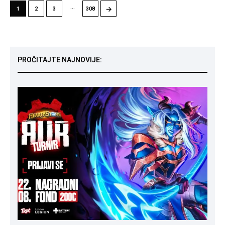
…
→
1
2
3
308
PROČITAJTE NAJNOVIJE: