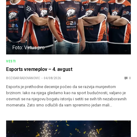
Foto: Virtus.pro
VESTI
Esports vremeplov – 4. avgust
BOZIDAR RADOVANOVIC
04/08/2026
0
Esports je prethodne decenije počeo da se razvija munjevitom
brzinom. Iako na njega gledamo kao na sport budućnosti, valjano je
osvrnuti se na njegovu bogatu istoriju i setiti se svih tih nezaboravnih
momenata. Zato smo odlučili da vam spremimo jedan mali…