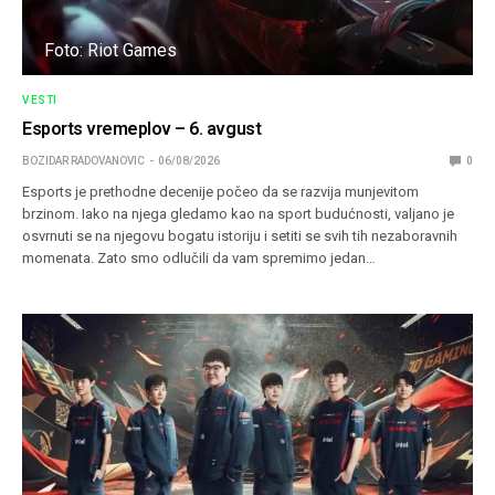
Foto: Riot Games
VESTI
Esports vremeplov – 6. avgust
BOZIDAR RADOVANOVIC
06/08/2026
0
Esports je prethodne decenije počeo da se razvija munjevitom
brzinom. Iako na njega gledamo kao na sport budućnosti, valjano je
osvrnuti se na njegovu bogatu istoriju i setiti se svih tih nezaboravnih
momenata. Zato smo odlučili da vam spremimo jedan…