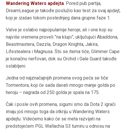
Wandering Waters apdejta
. Pored pub partija,
DreamLeague je takođe poslužio kao test za ovaj apdejt,
koji je izašao tokom poslednjeg dana grupne faze 1.
Valve je oslabio najpopularnije heroje, ali i one koji su
najviše vremena proveli ”na klupi”, uključujući Abaddona,
Beastmastera, Dazzla, Dragon Knighta, Jakira,
Lifestealera i Magnusa. Što se itema tiče, Glimmer Cape
je konačno nerfovan, dok su Orchid i Gale Guard takođe
oslabljeni.
Jedna od najznačajnijih promena ovog peča se tiče
Tormentora, koji će sada davati mnogo manje golda po
heroju – nagrada od 250 golda je spala na 175.
Čak i posle ovih promena, sigurni smo da Dota 2 igrači
imaju još mnogo toga da otkriju u Wandering Waters
apdejtu. Videćemo kako će se meta razvijati na
predstojećem PGL Wallachia S3 turniru u odnosu na