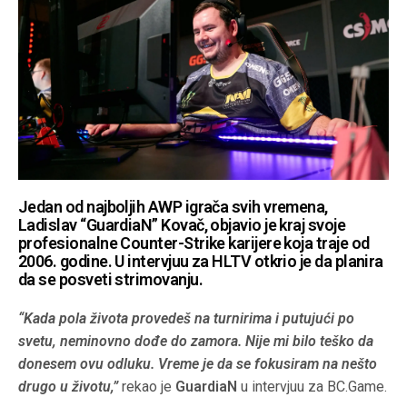
Jedan od najboljih AWP igrača svih vremena,
Ladislav “GuardiaN” Kovač, objavio je kraj svoje
profesionalne Counter-Strike karijere koja traje od
2006. godine. U intervjuu za HLTV otkrio je da planira
da se posveti strimovanju.
“Kada pola života provedeš na turnirima i putujući po
svetu, neminovno dođe do zamora. Nije mi bilo teško da
donesem ovu odluku. Vreme je da se fokusiram na nešto
drugo u životu,”
rekao je
GuardiaN
u intervjuu za BC.Game.