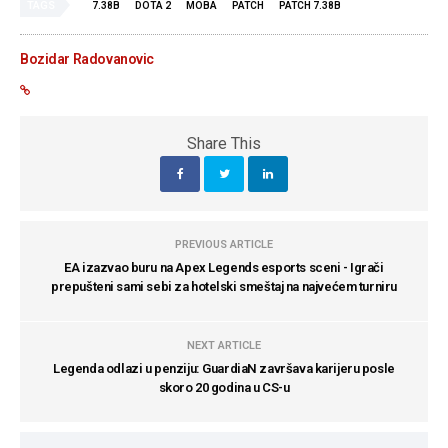
TAGS
7.38B
DOTA 2
MOBA
PATCH
PATCH 7.38B
Bozidar Radovanovic
Share This
PREVIOUS ARTICLE
EA izazvao buru na Apex Legends esports sceni - Igrači
prepušteni sami sebi za hotelski smeštaj na najvećem turniru
NEXT ARTICLE
Legenda odlazi u penziju: GuardiaN završava karijeru posle
skoro 20 godina u CS-u