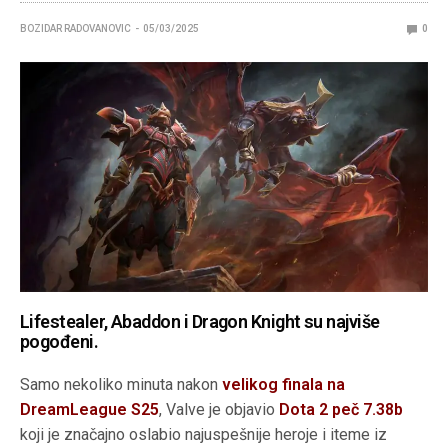
BOZIDAR RADOVANOVIC
05/03/2025
0
Lifestealer, Abaddon i Dragon Knight su najviše
pogođeni.
Samo nekoliko minuta nakon
velikog finala na
DreamLeague S25
, Valve je objavio
Dota 2 peč 7.38b
koji je značajno oslabio najuspešnije heroje i iteme iz