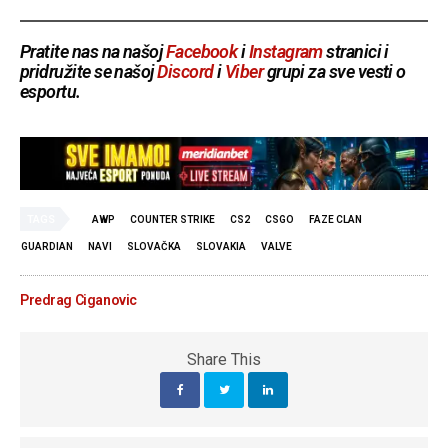
Pratite nas na našoj
Facebook
i
Instagram
stranici i
pridružite se našoj
Discord
i
Viber
grupi za sve vesti o
esportu.
TAGS
AWP
COUNTER STRIKE
CS2
CSGO
FAZE CLAN
GUARDIAN
NAVI
SLOVAČKA
SLOVAKIA
VALVE
Predrag Ciganovic
Share This