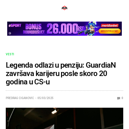
VESTI
Legenda odlazi u penziju: GuardiaN
završava karijeru posle skoro 20
godina u CS-u
PREDRAG CIGANOVIC
05/03/2025
0