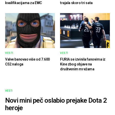
kvalifikacijama za EWC
trajala skoro tri sata
VESTI
VESTI
Valve banovao više od 7.600
FURIA se izvinila fanovima iz
CS2 naloga
Kine zbog objave na
društvenim mrežama
VESTI
Novi mini peč oslabio prejake Dota 2
heroje