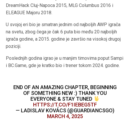
DreamHack Cluj-Napoca 2015, MLG Columbus 2016 i
ELEAGUE Majoru 2018.
U svojoj eri bio je smatran jednim od najboljih AWP igrača
na svetu, zbog čega je čak 6 puta bio među 20 najboljih
igrača godine, a 2015. godine je završio na visokoj drugoj
poziciji.
Poslednjih godina igrao je u manjim timovima poput Sampi
i BC.Game, gde je kratko bio i trener tokom 2024. godine.
END OF AN AMAZING CHAPTER, BEGINNING
OF SOMETHING NEW :) THANK YOU
EVERYONE & STAY TUNED
HTTPS://T.CO/F1IEBEG5TF
— LADISLAV KOVÁCS (@GUARDIANCSGO)
MARCH 4, 2025