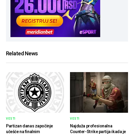
Related News
VESTI
VESTI
Partizan danas započinje
Najduža profesionalna
učešće na finalnim
Counter-Strike partija ikada je