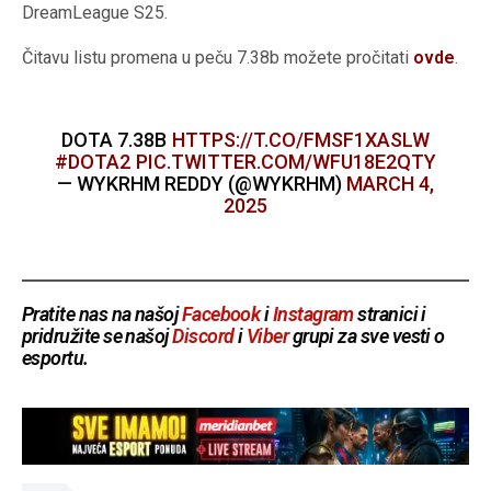
DreamLeague S25.
Čitavu listu promena u peču 7.38b možete pročitati
ovde
.
DOTA 7.38B
HTTPS://T.CO/FMSF1XASLW
#DOTA2
PIC.TWITTER.COM/WFU18E2QTY
— WYKRHM REDDY (@WYKRHM)
MARCH 4,
2025
Pratite nas na našoj
Facebook
i
Instagram
stranici i
pridružite se našoj
Discord
i
Viber
grupi za sve vesti o
esportu.