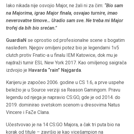
Iako nikada nije osvojio Major, ne žali ni za čim:
“Bio sam
na Majorima, igrao Major finala, osvajao turnire, imao
neverovatne timove… Uradio sam sve. Ne treba mi Major
trofej da bih bio srećan.”
GuardiaN
se oprostio od profesionalne scene s bogatim
nasleđem. Njegov omiljeni potez bio je legendarni 1v5
clutch protiv Fnatic-a u finalu IEM Katowice, dok mu je
najdraži turnir ESL New York 2017. Kao omiljenog saigrača
izdvojio je
Havarda “rain” Najgarda
.
Karijeru je započeo 2006. godine u CS 1.6, a prve uspehe
beležio je u Source verziji sa Reason Gamingom. Pravu
legendu od njega je napravio CS:GO, gde je od 2014. do
2019. dominirao svetskom scenom u dresovima Natus
Vincere i FaZe Clana.
Učestvovao je na 14 CS:GO Majora, a čak tri puta bio na
korak od titule – završio je kao vicešampion na