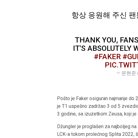
항상 응원해 주신 팬
THANK YOU, FANS
IT'S ABSOLUTELY
#FAKER
#GU
PIC.TWI
— 문현준 (
Pošto je Faker osiguran najmanje do 
je T1 uspešno zadržao 3 od 5 zvezdic
3 godine, sa izuzetkom Zeusa, koji je
Džungler je proglašen za najboljeg na s
LCK-a tokom prolećnog Splita 2022, š