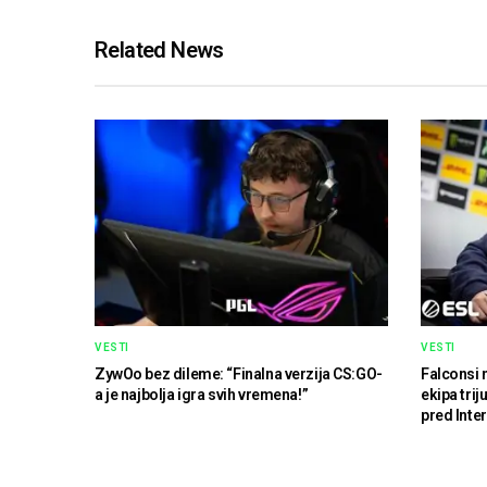
Related News
VESTI
VESTI
ZywOo bez dileme: “Finalna verzija CS:GO-
Falconsi 
a je najbolja igra svih vremena!”
ekipa tri
pred Inte