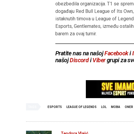
obezbedila organizacija. T1 se sprem
događaju Red Bull League of Its Own, 
istaknutih timova u League of Legend
Esports, Gentlemates, između ostalih
barem za ovaj turnir.
Pratite nas na našoj
Facebook
i
našoj
Discord
i
Viber
grupi za sv
TAGS
ESPORTS
LEAGUE OF LEGENDS
LOL
MOBA
ONER
Teodora Vlajić