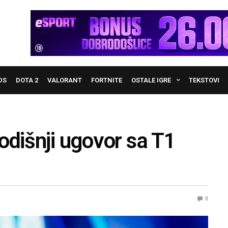
DS
DOTA 2
VALORANT
FORTNITE
OSTALE IGRE
TEKSTOVI
odišnji ugovor sa T1
0