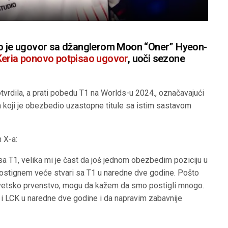
io je ugovor sa džanglerom Moon “Oner” Hyeon-
Keria ponovo potpisao ugovor
, uoči sezone
tvrdila, a prati pobedu T1 na Worlds-u 2024., označavajući
tsa koji je obezbedio uzastopne titule sa istim sastavom
 X-a:
 T1, velika mi je čast da još jednom obezbedim poziciju u
postignem veće stvari sa T1 u naredne dve godine. Pošto
vetsko prvenstvo, mogu da kažem da smo postigli mnogo.
 i LCK u naredne dve godine i da napravim zabavnije