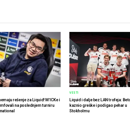
VESTI
nemaju rešenje za Liquid! M1CKe i
Liquid i dalje bez LAN trofeja: Bet
jumfovali na poslednjem turniru
kaznio greške i podigao pehar u
rnational
Stokholmu