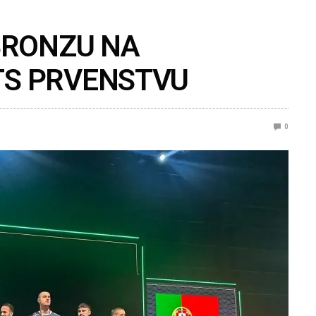
BRONZU NA
TS PRVENSTVU
0