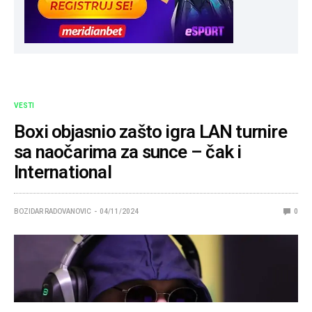
VESTI
Boxi objasnio zašto igra LAN turnire
sa naočarima za sunce – čak i
International
BOZIDAR RADOVANOVIC
04/11/2024
0