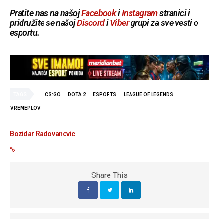
Pratite nas na našoj
Facebook
i
Instagram
stranici i
pridružite se našoj
Discord
i
Viber
grupi za sve vesti o
esportu.
TAGS
CS:GO
DOTA 2
ESPORTS
LEAGUE OF LEGENDS
VREMEPLOV
Bozidar Radovanovic
Share This