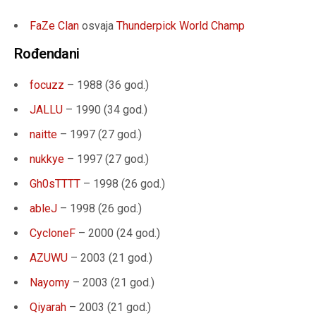
FaZe Clan
osvaja
Thunderpick World Champ
Rođendani
focuzz
– 1988 (36 god.)
JALLU
– 1990 (34 god.)
naitte
– 1997 (27 god.)
nukkye
– 1997 (27 god.)
Gh0sTTTT
– 1998 (26 god.)
ableJ
– 1998 (26 god.)
CycloneF
– 2000 (24 god.)
AZUWU
– 2003 (21 god.)
Nayomy
– 2003 (21 god.)
Qiyarah
– 2003 (21 god.)