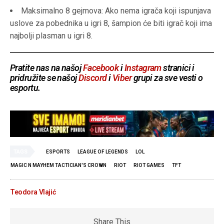
Maksimalno 8 gejmova: Ako nema igrača koji ispunjava
uslove za pobednika u igri 8, šampion će biti igrač koji ima
najbolji plasman u igri 8.
Pratite nas na našoj
Facebook
i
Instagram
stranici i
pridružite se našoj
Discord
i
Viber
grupi za sve vesti o
esportu.
TAGS
ESPORTS
LEAGUE OF LEGENDS
LOL
MAGIC N MAYHEM TACTICIAN'S CROWN
RIOT
RIOT GAMES
TFT
Teodora Vlajić
Share This