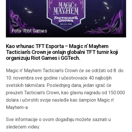
Foto: Riot Games
Kao vrhunac TFT Esporta – Magic n’ Mayhem
Tactician’s Crown je onlajn globalni TFT turnir koji
organizuju Riot Games i GGTech.
Magic n’ Mayhem Tactician’s Crown će se održati od 8. do
10. novembra ove godine i učestvovaće 40 najboljih
svetskih takmičara. Poslednjeg dana, jedan igrač će
preuzeti Tactician’s Crown, kao glavnu nagradu od 150.000
dolara i učvrstiti svoje nasleđe kao šampion Magic n’
Mayhem-a.
Sve informacije o ovom događaju možete saznati u
sledećem videu: