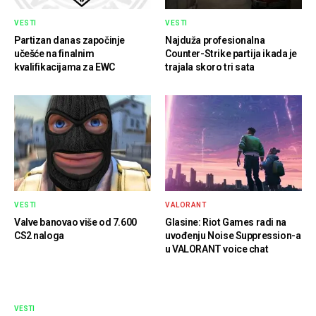
VESTI
VESTI
Partizan danas započinje
Najduža profesionalna
učešće na finalnim
Counter-Strike partija ikada je
kvalifikacijama za EWC
trajala skoro tri sata
VESTI
VALORANT
Valve banovao više od 7.600
Glasine: Riot Games radi na
CS2 naloga
uvođenju Noise Suppression-a
u VALORANT voice chat
VESTI