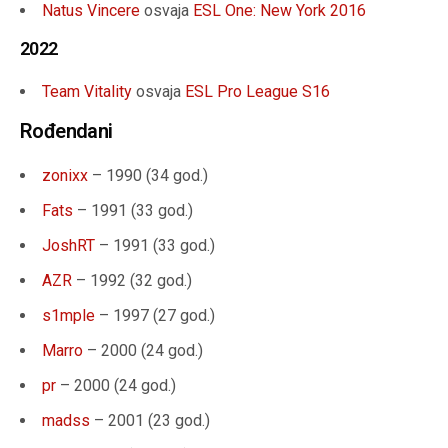
Natus Vincere
osvaja
ESL One: New York 2016
2022
Team Vitality
osvaja
ESL Pro League S16
Rođendani
zonixx
– 1990 (34 god.)
Fats
– 1991 (33 god.)
JoshRT
– 1991 (33 god.)
AZR
– 1992 (32 god.)
s1mple
– 1997 (27 god.)
Marro
– 2000 (24 god.)
pr
– 2000 (24 god.)
madss
– 2001 (23 god.)