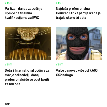
VESTI
VESTI
Partizan danas započinje
Najduža profesionalna
učešće na finalnim
Counter-Strike partija ikada je
kvalifikacijama za EWC
trajala skoro tri sata
VESTI
VESTI
Dota 2 International počinje za
Valve banovao više od 7.600
manje od nedelju dana,
CS2 naloga
profesionalci će se opet boriti
za milione
TOP