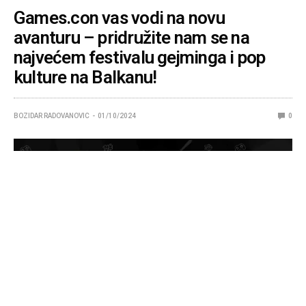
Games.con vas vodi na novu
avanturu – pridružite nam se na
najvećem festivalu gejminga i pop
kulture na Balkanu!
BOZIDAR RADOVANOVIC
01/10/2024
0