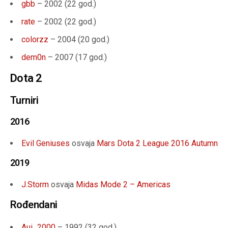
gbb
– 2002 (22 god.)
rate
– 2002 (22 god.)
colorzz
– 2004 (20 god.)
dem0n
– 2007 (17 god.)
Dota 2
Turniri
2016
Evil Geniuses
osvaja
Mars Dota 2 League 2016 Autumn
2019
J.Storm
osvaja
Midas Mode 2 – Americas
Rođendani
Aui_2000
– 1992 (32
god.
)