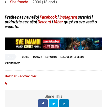
Shelfmade
– 2006 (18 god.)
Pratite nas na našoj
Facebook
i
Instagram
stranici i
pridružite se našoj
Discord
i
Viber
grupi za sve vesti o
esportu.
TAGS
CS:GO
DOTA 2
ESPORTS
LEAGUE OF LEGENDS
VREMEPLOV
Bozidar Radovanovic
Share This