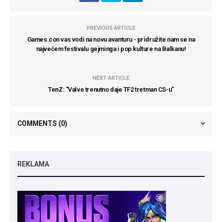
PREVIOUS ARTICLE
Games.con vas vodi na novu avanturu - pridružite nam se na
najvećem festivalu gejminga i pop kulture na Balkanu!
NEXT ARTICLE
TenZ: "Valve trenutno daje TF2 tretman CS-u”
COMMENTS
(0)
REKLAMA