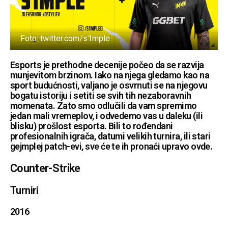
Foto: twitter.com/s1mple
Esports je prethodne decenije počeo da se razvija
munjevitom brzinom. Iako na njega gledamo kao na
sport budućnosti, valjano je osvrnuti se na njegovu
bogatu istoriju i setiti se svih tih nezaboravnih
momenata. Zato smo odlučili da vam spremimo
jedan mali vremeplov, i odvedemo vas u daleku (ili
blisku) prošlost esporta. Bili to rođendani
profesionalnih igrača, datumi velikih turnira, ili stari
gejmplej patch-evi, sve će te ih pronaći upravo ovde.
Counter-Strike
Turniri
2016