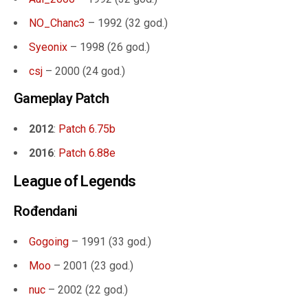
NO_Chanc3
– 1992 (32
god.
)
Syeonix
– 1998 (
26 god.
)
csj
– 2000 (24 god.)
Gameplay Patch
2012
:
Patch 6.75b
2016
:
Patch 6.88e
League of Legends
Rođendani
Gogoing
– 1991 (33 god.)
Moo
– 2001 (23 god.)
nuc
– 2002 (22 god.)