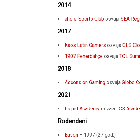
2014
ahq e-Sports Club
osvaja
SEA Regi
2017
Kaos Latin Gamers
osvaja
CLS Clo
1907 Fenerbahçe
osvaja
TCL Sum
2018
Ascension Gaming
osvaja
Globe C
2021
Liquid Academy
osvaja
LCS Acad
Rođendani
Eason
– 1997 (27 god.)