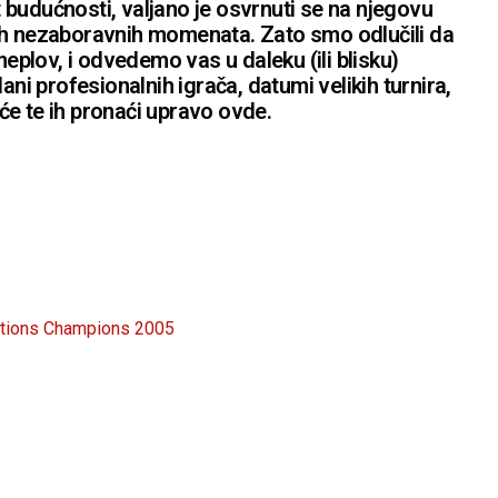
budućnosti, valjano je osvrnuti se na njegovu
h tih nezaboravnih momenata. Zato smo odlučili da
lov, i odvedemo vas u daleku (ili blisku)
ani profesionalnih igrača, datumi velikih turnira,
e će te ih pronaći upravo ovde.
tions Champions 2005