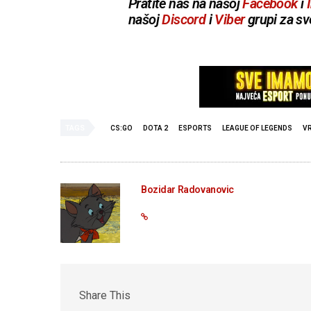
Pratite nas na našoj
Facebook
i
našoj
Discord
i
Viber
grupi za sv
TAGS
CS:GO
DOTA 2
ESPORTS
LEAGUE OF LEGENDS
V
Bozidar Radovanovic
Share This