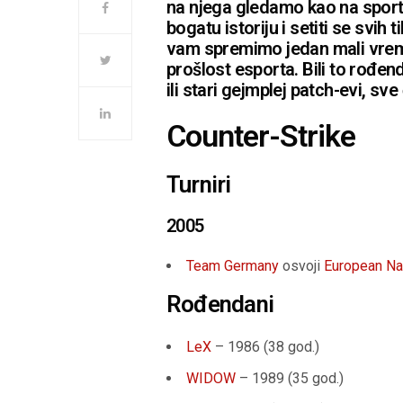
na njega gledamo kao na sport 
bogatu istoriju i setiti se svi
vam spremimo jedan mali vremep
prošlost esporta. Bili to rođend
ili stari gejmplej patch-evi, sv
Counter-Strike
Turniri
2005
Team Germany
osvoji
European Na
Rođendani
LeX
– 1986 (38 god.)
WIDOW
– 1989 (35 god.)