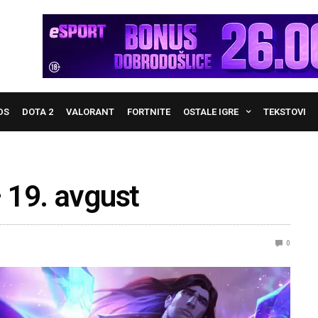
DS
DOTA 2
VALORANT
FORTNITE
OSTALE IGRE
TEKSTOVI
 19. avgust
0