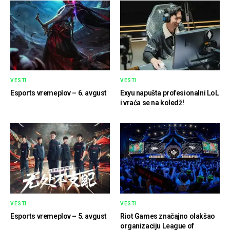
VESTI
VESTI
Esports vremeplov – 6. avgust
Exyu napušta profesionalni LoL
i vraća se na koledž!
VESTI
VESTI
Esports vremeplov – 5. avgust
Riot Games značajno olakšao
organizaciju League of