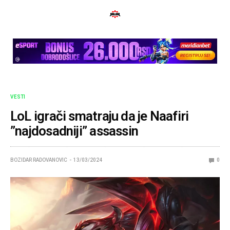
VESTI
LoL igrači smatraju da je Naafiri
”najdosadniji” assassin
BOZIDAR RADOVANOVIC
13/03/2024
0