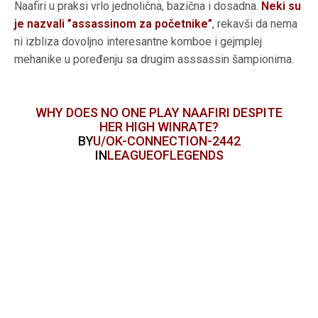
Naafiri u praksi vrlo jednolična, bazična i dosadna.
Neki su
je nazvali ”assassinom za početnike”
, rekavši da nema
ni izbliza dovoljno interesantne komboe i gejmplej
mehanike u poređenju sa drugim asssassin šampionima.
WHY DOES NO ONE PLAY NAAFIRI DESPITE
HER HIGH WINRATE?
BY
U/OK-CONNECTION-2442
IN
LEAGUEOFLEGENDS