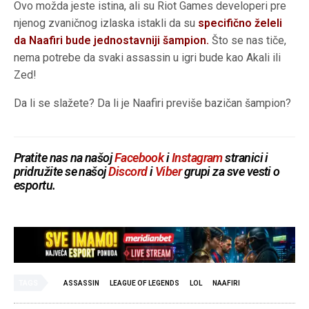
Ovo možda jeste istina, ali su Riot Games developeri pre
njenog zvaničnog izlaska istakli da su
specifično želeli
da Naafiri bude jednostavniji šampion.
Što se nas tiče,
nema potrebe da svaki assassin u igri bude kao Akali ili
Zed!
Da li se slažete? Da li je Naafiri previše bazičan šampion?
Pratite nas na našoj
Facebook
i
Instagram
stranici i
pridružite se našoj
Discord
i
Viber
grupi za sve vesti o
esportu.
TAGS
ASSASSIN
LEAGUE OF LEGENDS
LOL
NAAFIRI