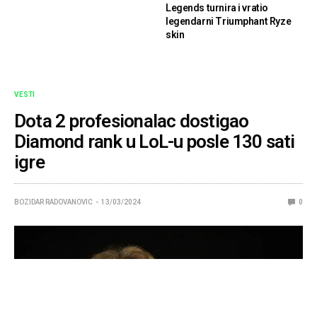
Legends turnira i vratio
legendarni Triumphant Ryze
skin
VESTI
Dota 2 profesionalac dostigao
Diamond rank u LoL-u posle 130 sati
igre
BOZIDAR RADOVANOVIC
13/03/2024
0