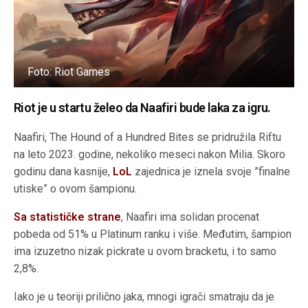
Foto: Riot Games
Riot je u startu želeo da Naafiri bude laka za igru.
Naafiri, The Hound of a Hundred Bites se pridružila Riftu
na leto 2023. godine, nekoliko meseci nakon Milia. Skoro
godinu dana kasnije,
LoL
zajednica je iznela svoje ”finalne
utiske” o ovom šampionu.
Sa statističke strane
, Naafiri ima solidan procenat
pobeda od 51% u Platinum ranku i više. Međutim, šampion
ima izuzetno nizak pickrate u ovom bracketu, i to samo
2,8%.
Iako je u teoriji prilično jaka, mnogi igrači smatraju da je