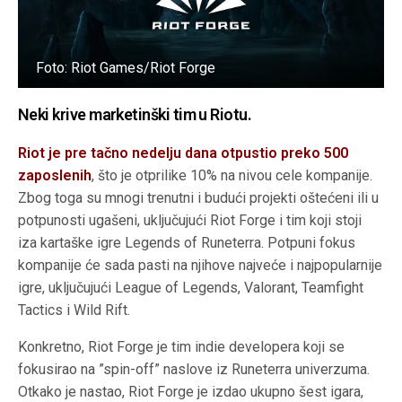
Foto: Riot Games/Riot Forge
Neki krive marketinški tim u Riotu.
Riot je pre tačno nedelju dana otpustio preko 500
zaposlenih
, što je otprilike 10% na nivou cele kompanije.
Zbog toga su mnogi trenutni i budući projekti oštećeni ili u
potpunosti ugašeni, uključujući Riot Forge i tim koji stoji
iza kartaške igre Legends of Runeterra. Potpuni fokus
kompanije će sada pasti na njihove najveće i najpopularnije
igre, uključujući League of Legends, Valorant, Teamfight
Tactics i Wild Rift.
Konkretno, Riot Forge je tim indie developera koji se
fokusirao na ”spin-off” naslove iz Runeterra univerzuma.
Otkako je nastao, Riot Forge je izdao ukupno šest igara,