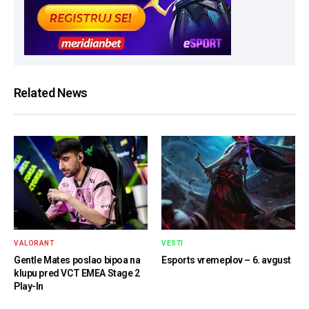
Related News
VALORANT
VESTI
Gentle Mates poslao bipoa na
Esports vremeplov – 6. avgust
klupu pred VCT EMEA Stage 2
Play-In