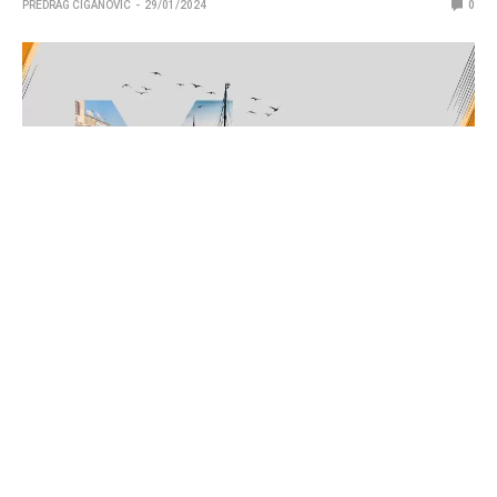
PREDRAG CIGANOVIC
29/01/2024
0
Dvadeset dva stručnjaka su angažovana da pokrivaju
regionalne kvalifikacije za Major (RMR).
PGL je najavio postavu talenata od 22 osobe za RMR
turnire koji su najavljeni za 14. februar. Do 22. februara
odigraće se obe grupe za evropske timove, nakon čega
sledi pauza do 26. februara kada su na redu azijski timovi,