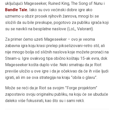
uključujući Mageseeker, Ruined King, The Song of Nunu i
Bandle Tale.
Iako su ovo većinski dobre igre ako
uzmemo u obzir prosek njihovih žanrova, mnogi bi se
složili da su bile preskupe, pogotovo za publiku igrača koji
su se navikli na besplatne naslove (LoL, Valorant).
Za primer ćemo uzeti Mageseeker – ovo je veoma
zabavna igra koju krasi prelep pikselizovani-retro stil, ali
nije mnogo bolja od sličnih naslova koje možete pronaći na
Steam-u. Igre ovakvog tipa obično koštaju 15-ak evra, dok
Mageseeker košta duplo više. Neki smatraju da je Riot
previše uložio u ove igre i da je očekivao da će ih više ljudi
igrati, ali im se ova strategija na kraju ”obila o glavu”.
Može se reći da je Riot sa svojim ”Forge projektom”
zapostavio svoju originalnu publiku, na koju će se ubuduće
daleko više fokusirati, kao što su i sami rekli.