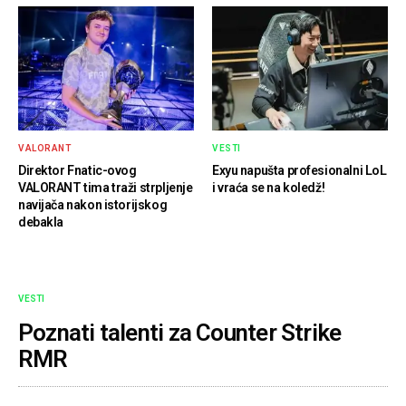
VALORANT
VESTI
Direktor Fnatic-ovog
Exyu napušta profesionalni LoL
VALORANT tima traži strpljenje
i vraća se na koledž!
navijača nakon istorijskog
debakla
VESTI
Poznati talenti za Counter Strike
RMR