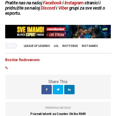
Pratite nas na našoj
Facebook
i
Instagram
stranici i
pridružite se našoj
Discord
i
Viber
grupi za sve vesti o
esportu.
TAGS
LEAGUE OF LEGENDS
LOL
RIOT FORGE
RIOT GAMES
Bozidar Radovanovic
Share This
PREVIOUS ARTICLE
Poznati talenti za Counter Strike RMR