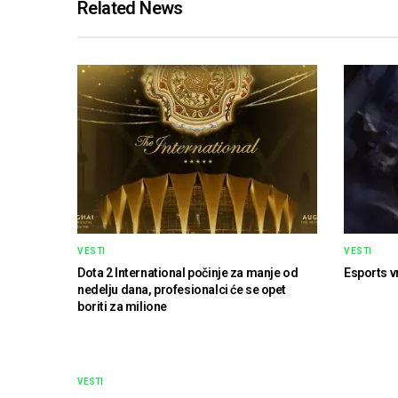
Related News
VESTI
VESTI
Dota 2 International počinje za manje od
Esports v
nedelju dana, profesionalci će se opet
boriti za milione
VESTI