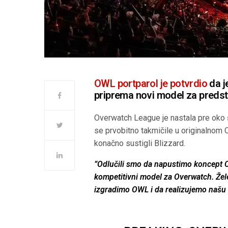
OWL portparol je potvrdio
da je
priprema novi model za preds
Overwatch League je nastala pre oko 
se prvobitno takmičile u originalnom
konačno sustigli Blizzard.
”Odlučili smo da napustimo koncept 
kompetitivni model za Overwatch. Žel
izgradimo OWL i da realizujemo našu e