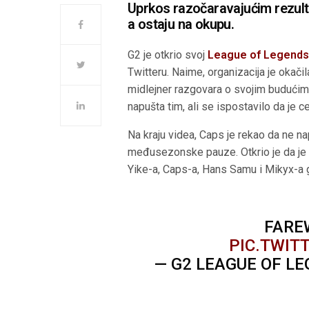
Uprkos razočaravajućim rezul
a ostaju na okupu.
G2 je otkrio svoj
League of Legend
Twitteru. Naime, organizacija je okač
midlejner razgovara o svojim budućim
napušta tim, ali se ispostavilo da je ce
Na kraju videa, Caps je rekao da ne 
međusezonske pauze. Otkrio je da je 
Yike-a, Caps-a, Hans Samu i Mikyx-a g
FARE
PIC.TWI
— G2 LEAGUE OF L