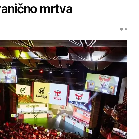
vanično mrtva
0