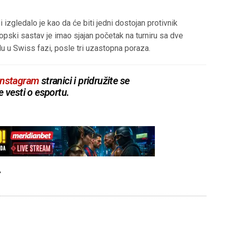
izgledalo je kao da će biti jedni dostojan protivnik
pski sastav je imao sjajan početak na turniru sa dve
tulu u Swiss fazi, posle tri uzastopna poraza.
Instagram
stranici i pridružite se
e vesti o esportu.
A