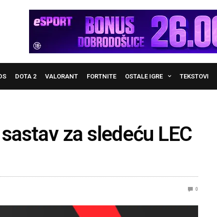
DS
DOTA 2
VALORANT
FORTNITE
OSTALE IGRE
TEKSTOVI
 sastav za sledeću LEC
0