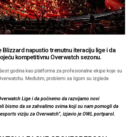
 Blizzard napustio trenutnu iteraciju lige i da
tojeću kompetitivnu Overwatch sezonu.
šest godina kao platforma za profesionalne ekipe koje su
 Overwatchu. Međutim, problemi sa ligom su izgleda
Overwatch Lige i da počnemo da razvijamo novi
eli bismo da se zahvalimo svima koji su nam pomogli da
sports viziju za Overwatch”, izjavio je OWL portparol.