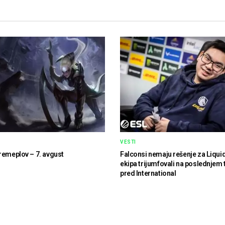
VESTI
remeplov – 7. avgust
Falconsi nemaju rešenje za Liqui
ekipa trijumfovali na poslednjem 
pred International