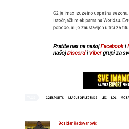
G2 je imao izuzetno uspešnu sezonu, i 
istočnjačkim ekipama na Worldsu. Evro
pobede, ali je zaustavljen u trci za ti
Pratite nas na našoj
Facebook
i
našoj
Discord
i
Viber
grupi za sv
TAGS
G2 ESPORTS
LEAGUE OF LEGENDS
LEC
LOL
MOB
Bozidar Radovanovic