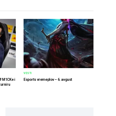
VESTI
d! M1CKe i
Esports vremeplov – 6. avgust
turniru