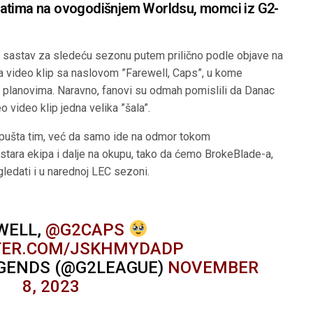
tatima na ovogodišnjem Worldsu, momci iz G2-
s
sastav za sledeću sezonu putem prilično podle objave na
ila video klip sa naslovom ”Farewell, Caps”, u kome
 planovima. Naravno, fanovi su odmah pomislili da Danac
o video klip jedna velika ”šala”.
napušta tim, već da samo ide na odmor tokom
stara ekipa i dalje na okupu, tako da ćemo BrokeBlade-a,
ledati i u narednoj LEC sezoni.
WELL,
@G2CAPS
TTER.COM/JSKHMYDADP
EGENDS (@G2LEAGUE)
NOVEMBER
8, 2023