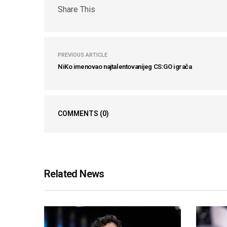
Share This
PREVIOUS ARTICLE
NiKo imenovao najtalentovanijeg CS:GO igrača
COMMENTS
(0)
Related News