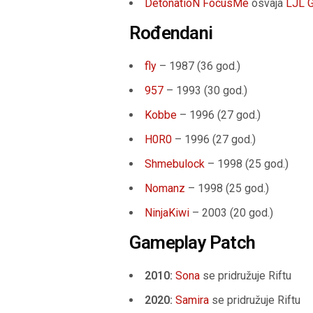
DetonatioN FocusMe
osvaja
LJL G
Rođendani
fly
– 1987 (
36 god.
)
957
– 1993 (
30 god.
)
Kobbe
– 1996 (
27 god.
)
H0R0
– 1996 (
27 god.
)
Shmebulock
– 1998 (
25 god.
)
Nomanz
– 1998 (
25 god.
)
NinjaKiwi
– 2003 (20 god.)
Gameplay Patch
2010:
Sona
se pridružuje Riftu
2020:
Samira
se pridružuje Riftu