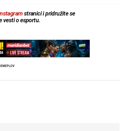
Instagram
stranici i pridružite se
e vesti o esportu.
REMEPLOV