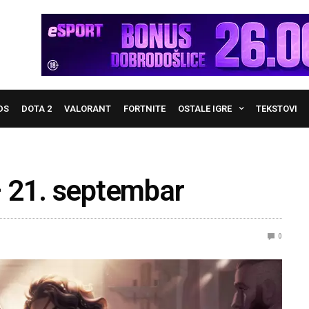
DS
DOTA 2
VALORANT
FORTNITE
OSTALE IGRE
TEKSTOVI
– 21. septembar
0