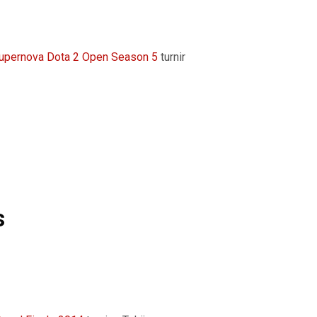
upernova Dota 2 Open Season 5
turnir
s