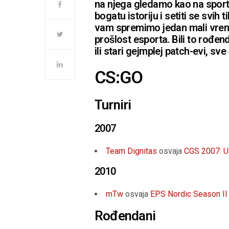
na njega gledamo kao na sport 
bogatu istoriju i setiti se svi
vam spremimo jedan mali vremep
prošlost esporta. Bili to rođend
ili stari gejmplej patch-evi, sv
CS:GO
Turniri
2007
Team Dignitas
osvaja
CGS 2007: 
2010
mTw
osvaja
EPS Nordic Season II
Rođendani