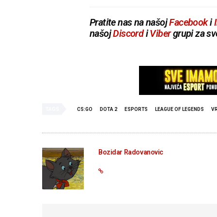
Pratite nas na našoj
Facebook
i
našoj
Discord
i
Viber
grupi za sv
TAGS
CS:GO
DOTA 2
ESPORTS
LEAGUE OF LEGENDS
V
Bozidar Radovanovic