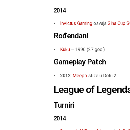
2014
Invictus Gaming
osvaja
Sina Cup S
Rođendani
Kuku
– 1996 (
27 god.
)
Gameplay Patch
2012
:
Meepo
stiže u Dotu 2
League of Legend
Turniri
2014