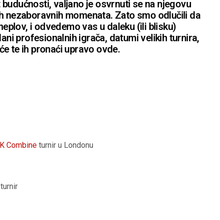
budućnosti, valjano je osvrnuti se na njegovu
h tih nezaboravnih momenata. Zato smo odlučili da
lov, i odvedemo vas u daleku (ili blisku)
ani profesionalnih igrača, datumi velikih turnira,
e će te ih pronaći upravo ovde.
UK Combine
turnir u Londonu
turnir