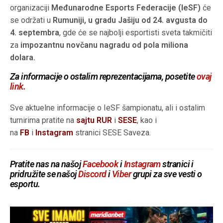
organizaciji
Međunarodne Esports Federacije (IeSF)
će
se održati u
Rumuniji, u gradu Jašiju od 24. avgusta do
4. septembra
, gde će se najbolji esportisti sveta takmičiti
za
impozantnu novčanu nagradu od pola miliona
dolara.
Za informacije o ostalim reprezentacijama, posetite
ovaj
link.
Sve aktuelne informacije o IeSF šampionatu, ali i ostalim
turnirima pratite na
sajtu RUR
i
SESE
, kao i
na
FB
i
Instagram
stranici SESE Saveza.
Pratite nas na našoj
Facebook
i
Instagram
stranici i
pridružite se našoj
Discord
i
Viber
grupi za sve vesti o
esportu.