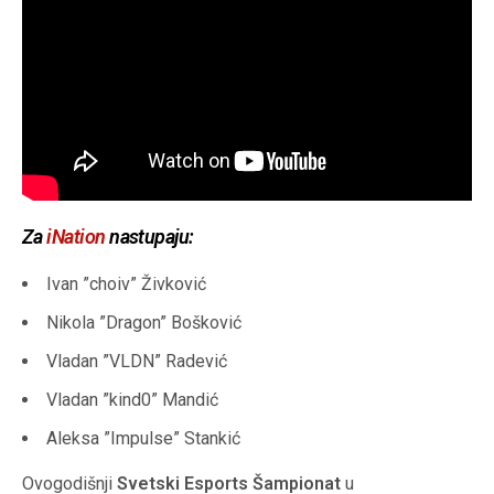
Za
iNation
nastupaju:
Ivan ”choiv” Živković
Nikola ”Dragon” Bošković
Vladan ”VLDN” Radević
Vladan ”kind0” Mandić
Aleksa ”Impulse” Stankić
Ovogodišnji
Svetski Esports Šampionat
u