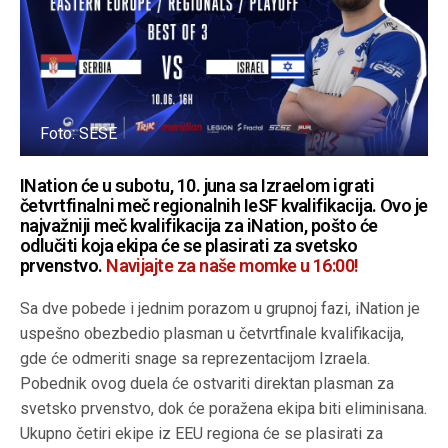
Foto: SESE
INation će u subotu, 10. juna sa Izraelom igrati
četvrtfinalni meč regionalnih IeSF kvalifikacija. Ovo je
najvažniji meč kvalifikacija za iNation, pošto će
odlučiti koja ekipa će se plasirati za svetsko
prvenstvo.
Navijajte za naše momke u 16:00!
Sa dve pobede i jednim porazom u grupnoj fazi, iNation je
uspešno obezbedio plasman u četvrtfinale kvalifikacija,
gde će odmeriti snage sa reprezentacijom Izraela.
Pobednik ovog duela će ostvariti direktan plasman za
svetsko prvenstvo, dok će poražena ekipa biti eliminisana.
Ukupno četiri ekipe iz EEU regiona će se plasirati za