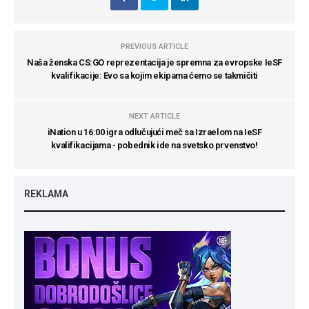
PREVIOUS ARTICLE
Naša ženska CS:GO reprezentacija je spremna za evropske IeSF
kvalifikacije: Evo sa kojim ekipama ćemo se takmičiti
NEXT ARTICLE
iNation u 16:00 igra odlučujući meč sa Izraelom na IeSF
kvalifikacijama - pobednik ide na svetsko prvenstvo!
REKLAMA