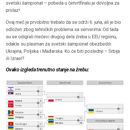
svetski šampionat – pobeda u četvrtfinalu je dovoljna za
prolaz!
Ovaj meč je prvobitno trebalo da se održi 6. juna, ali je bio
odložen zbog tehničkih problema sa serverima. Od tada
su se odigrali mečevi drugog dela žreba u EEU regionu,
odakle su plasman za svetski šampionat obezbedili
Ukrajina, Poljska i Mađarska. Ko će biti poslednji – Srbija
ili Izrael?
Ovako izgleda trenutno stanje na žrebu: