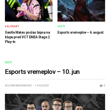
VALORANT
VESTI
Gentle Mates poslao bipoa na
Esports vremeplov – 6. avgust
klupu pred VCT EMEA Stage 2
Play-In
VESTI
Esports vremeplov – 10. jun
BOZIDAR RADOVANOVIC
10/06/2023
0