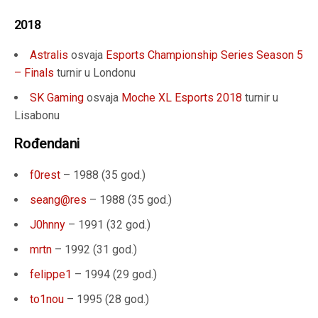
2018
Astralis
osvaja
Esports Championship Series Season 5
– Finals
turnir u Londonu
SK Gaming
osvaja
Moche XL Esports 2018
turnir u
Lisabonu
Rođendani
f0rest
– 1988 (
35 god.
)
seang@res
– 1988 (
35 god.
)
J0hnny
– 1991 (
32 god.
)
mrtn
– 1992 (31
god.
)
felippe1
– 1994 (
29 god.
)
to1nou
– 1995 (28
god.
)