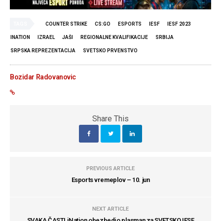
TAGS
COUNTER STRIKE
CS:GO
ESPORTS
IESF
IESF 2023
INATION
IZRAEL
JAŠI
REGIONALNE KVALIFIKACIJE
SRBIJA
SRPSKA REPREZENTACIJA
SVETSKO PRVENSTVO
Bozidar Radovanovic
Share This
PREVIOUS ARTICLE
Esports vremeplov – 10. jun
NEXT ARTICLE
SVAKA ČAST! iNation obezbedio plasman za SVETSKO IESF