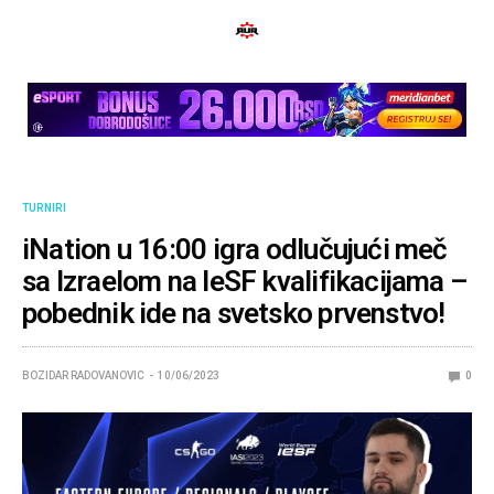
TURNIRI
iNation u 16:00 igra odlučujući meč
sa Izraelom na IeSF kvalifikacijama –
pobednik ide na svetsko prvenstvo!
BOZIDAR RADOVANOVIC
10/06/2023
0