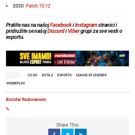
2020
:
Patch 10.12
Pratite nas na našoj
Facebook
i
Instagram
stranici i
pridružite se našoj
Discord
i
Viber
grupi za sve vesti o
esportu.
TAGS
CS:GO
DOTA 2
ESPORTS
LEAGUE OF LEGENDS
VREMEPLOV
Bozidar Radovanovic
Share This