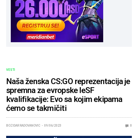
VESTI
Naša ženska CS:GO reprezentacija je
spremna za evropske IeSF
kvalifikacije: Evo sa kojim ekipama
ćemo se takmičiti
BOZIDAR RADOVANOVIC
09/06/2023
0