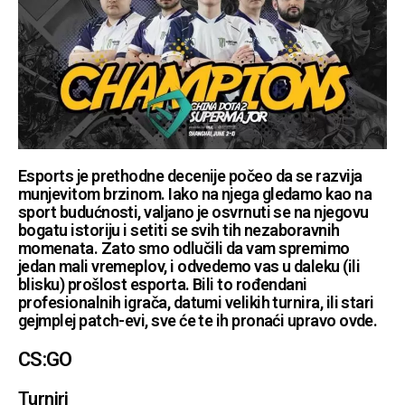
Esports je prethodne decenije počeo da se razvija
munjevitom brzinom. Iako na njega gledamo kao na
sport budućnosti, valjano je osvrnuti se na njegovu
bogatu istoriju i setiti se svih tih nezaboravnih
momenata. Zato smo odlučili da vam spremimo
jedan mali vremeplov, i odvedemo vas u daleku (ili
blisku) prošlost esporta. Bili to rođendani
profesionalnih igrača, datumi velikih turnira, ili stari
gejmplej patch-evi, sve će te ih pronaći upravo ovde.
CS:GO
Turniri