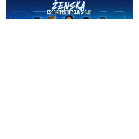
Trka za ovogodišnji svetski IeSF šampionat u
Jašiju
se nastavlja. U nedelju 11. juna ćemo pratiti mečeve
srpske ženske CS:GO reprezentacije, koja će grupnu
fazu evropskih kvalifikacija otvoriti duelom protiv
Izraela u 13:00 časova! Prenos svih mečeva možete
pratiti na
zvaničnom Klan RUR YouTube kanalu!
Evropske CS:GO kvalifikacije za žene će se odigrati
od 09. do 14. juna.
Naša ženska CS:GO reprezentacija
će nastupati u grupi B (EU B) sa reprezentacijama Izraela,