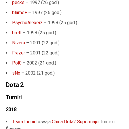
pecks
– 1997 (
26 god.
)
blameF
– 1997 (
26 god.
)
PsychoAlexeiz
– 1998 (
25 god.
)
brett
– 1998 (
25 god.
)
Nivera
– 2001 (
22 god.
)
Frazer
– 2001 (
22 god.
)
Pol0
– 2002 (21 god.)
sNx
– 2002 (21 god.)
Dota 2
Turniri
2018
Team Liquid
osvaja
China Dota2 Supermajor
turnir u
Šangaju