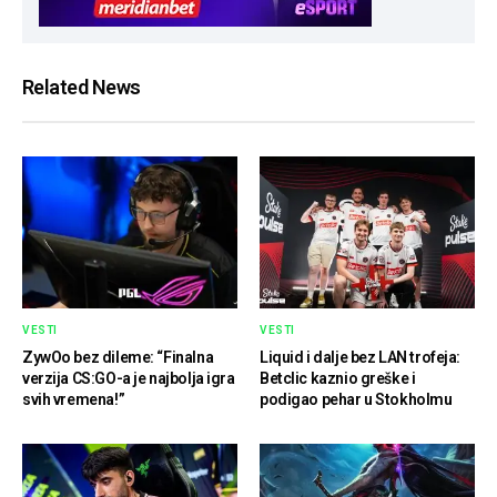
Related News
VESTI
VESTI
ZywOo bez dileme: “Finalna
Liquid i dalje bez LAN trofeja:
verzija CS:GO-a je najbolja igra
Betclic kaznio greške i
svih vremena!”
podigao pehar u Stokholmu