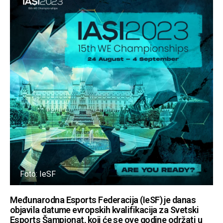
Foto: IeSF
Međunarodna Esports Federacija (IeSF) je danas
objavila datume evropskih kvalifikacija za Svetski
Esports Šampionat, koji će se ove godine održati u