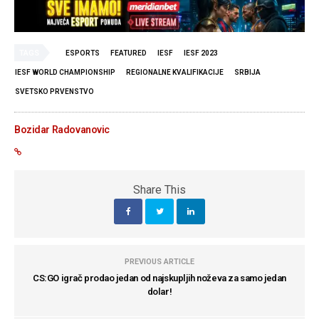
TAGS
ESPORTS
FEATURED
IESF
IESF 2023
IESF WORLD CHAMPIONSHIP
REGIONALNE KVALIFIKACIJE
SRBIJA
SVETSKO PRVENSTVO
Bozidar Radovanovic
Share This
PREVIOUS ARTICLE
CS:GO igrač prodao jedan od najskupljih noževa za samo jedan
dolar!