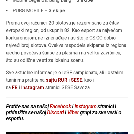
Mobile Legends: Bang Bang –
3 ekipe
PUBG MOBILE –
3 ekipe
Prema ovoj računici, 20 slotova je rezervisano za čitav
evropski region, od ukupnih 82. Kao esport sa najvećom
konkurencijom, ne iznenađuje nas što je CS:GO dobio
najveći broj slotova. Ovakva raspodela ekipama iz regiona
ujedno povećava šanse za plasman na veliku završnicu,
što su odlične vesti za lokalnu scenu.
Sve aktuelne informacije o IeSF šampionatu, ali i ostalim
turnirima pratite na
sajtu RUR
i
SESE
, kao i
na
FB
i
Instagram
stranici SESE Saveza.
Pratite nas na našoj
Facebook
i
Instagram
stranici i
pridružite se našoj
Discord
i
Viber
grupi za sve vesti o
esportu.