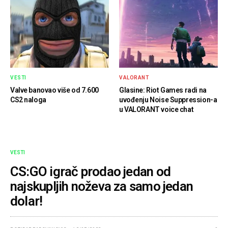
VESTI
VALORANT
Valve banovao više od 7.600
Glasine: Riot Games radi na
CS2 naloga
uvođenju Noise Suppression-a
u VALORANT voice chat
VESTI
CS:GO igrač prodao jedan od
najskupljih noževa za samo jedan
dolar!