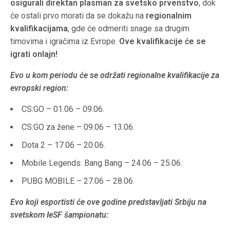
osigurali direktan plasman za svetsko prvenstvo
, dok
će ostali prvo morati da se dokažu na
regionalnim
kvalifikacijama
, gde će odmeriti snage sa drugim
timovima i igračima iz Evrope.
Ove kvalifikacije će se
igrati onlajn!
Evo u kom periodu će se održati regionalne kvalifikacije za
evropski region:
CS:GO – 01.06 – 09.06.
CS:GO za žene – 09.06 – 13.06.
Dota 2 – 17.06 – 20.06.
Mobile Legends: Bang Bang – 24.06 – 25.06.
PUBG MOBILE – 27.06 – 28.06.
Evo koji esportisti će ove godine predstavljati Srbiju na
svetskom IeSF šampionatu: