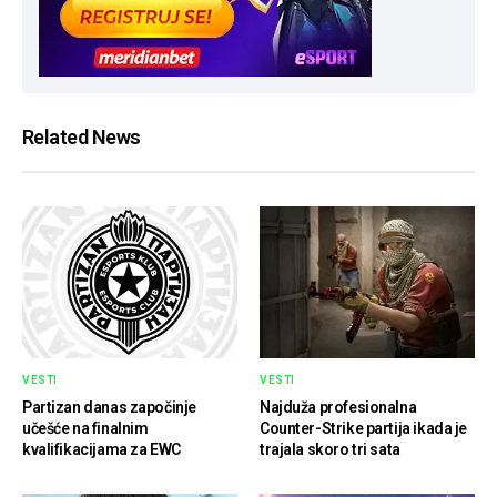
Related News
VESTI
VESTI
Partizan danas započinje
Najduža profesionalna
učešće na finalnim
Counter-Strike partija ikada je
kvalifikacijama za EWC
trajala skoro tri sata