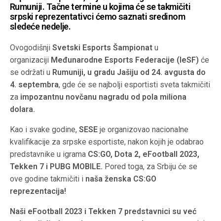
Rumuniji. Tačne termine u kojima će se takmičiti
srpski reprezentativci ćemo saznati sredinom
sledeće nedelje.
Ovogodišnji
Svetski Esports Šampionat
u
organizaciji
Međunarodne Esports Federacije (IeSF)
će
se održati u
Rumuniji, u gradu Jašiju od 24. avgusta do
4. septembra
, gde će se najbolji esportisti sveta takmičiti
za
impozantnu novčanu nagradu od pola miliona
dolara.
Kao i svake godine,
SESE
je organizovao nacionalne
kvalifikacije za srpske esportiste, nakon kojih je odabrao
predstavnike u igrama
CS:GO, Dota 2, eFootball 2023,
Tekken 7 i PUBG MOBILE.
Pored toga, za Srbiju će se
ove godine takmičiti i
naša ženska CS:GO
reprezentacija!
Naši eFootball 2023 i Tekken 7 predstavnici su već