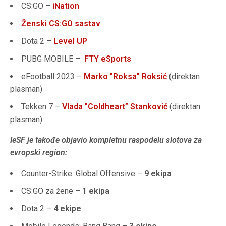
CS:GO –
iNation
Ženski CS:GO sastav
Dota 2 –
Level UP
PUBG MOBILE –
FTY eSports
eFootball 2023 –
Marko ”Roksa” Roksić
(direktan
plasman)
Tekken 7 –
Vlada ”Coldheart” Stanković
(direktan
plasman)
IeSF je takođe objavio kompletnu raspodelu slotova za
evropski region:
Counter-Strike: Global Offensive –
9 ekipa
CS:GO za žene –
1 ekipa
Dota 2 –
4 ekipe