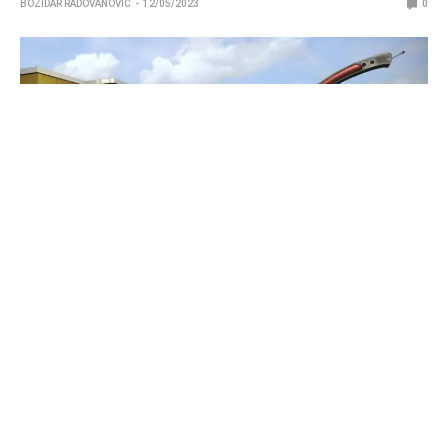
BOZIDAR RADOVANOVIC
12/05/2023
0
Evo šta može da se desi ako ne poznajete tržište.
Tržište CS:GO skinova je ozbiljna stvar. Na stotine pušaka,
rukavica i noževa se prodaju svake sekunde, često za jako
velike pare. Glavni deo ovog tržišta čine
CS:GO trading
sajtovi
, kao što su
DM Market
i
CS.Money
, ali se Steam
Community Market i te kako koristi.