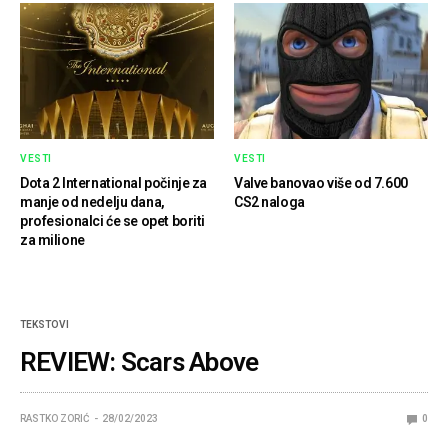
VESTI
VESTI
Dota 2 International počinje za
Valve banovao više od 7.600
manje od nedelju dana,
CS2 naloga
profesionalci će se opet boriti
za milione
TEKSTOVI
REVIEW: Scars Above
RASTKO ZORIĆ
28/02/2023
0