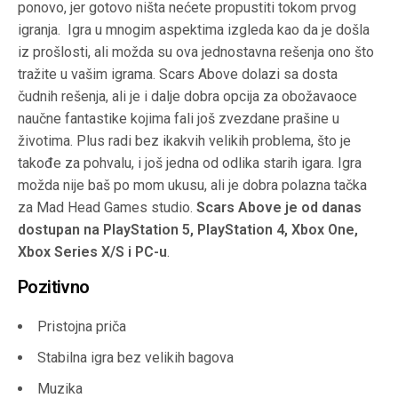
ponovo, jer gotovo ništa nećete propustiti tokom prvog
igranja. Igra u mnogim aspektima izgleda kao da je došla
iz prošlosti, ali možda su ova jednostavna rešenja ono što
tražite u vašim igrama. Scars Above dolazi sa dosta
čudnih rešenja, ali je i dalje dobra opcija za obožavaoce
naučne fantastike kojima fali još zvezdane prašine u
životima. Plus radi bez ikakvih velikih problema, što je
takođe za pohvalu, i još jedna od odlika starih igara. Igra
možda nije baš po mom ukusu, ali je dobra polazna tačka
za Mad Head Games studio.
Scars Above je od danas
dostupan na PlayStation 5, PlayStation 4, Xbox One,
Xbox Series X/S i PC-u
.
Pozitivno
Pristojna priča
Stabilna igra bez velikih bagova
Muzika