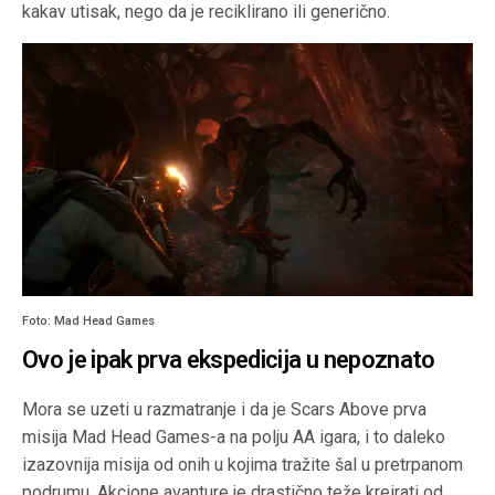
kakav utisak, nego da je reciklirano ili generično.
Foto: Mad Head Games
Ovo je ipak prva ekspedicija u nepoznato
Mora se uzeti u razmatranje i da je Scars Above prva
misija Mad Head Games-a na polju AA igara, i to daleko
izazovnija misija od onih u kojima tražite šal u pretrpanom
podrumu. Akcione avanture je drastično teže kreirati od