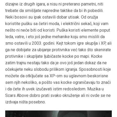
dizajne iz drugih igara, a nisu ni preterano pametni, niti
trebate da smišljate napredne taktike da bi ih pobedili.
Neki bosovi su ipak ostavili dobar utisak. Od oružja
koristite pušku sa četiri moda, i električni sekač, koji vam
nešto ni neće biti od koristi. Puška koristi elemente poput
leda, vatre, i eto još jedne mehanike koju smo mislili da
smo ostavili u 2003. godini. Kejt tokom igre skuplja i XP, ali
ga ne dobijate za ubijanje protivnika već tako što skenirate
protivnike i skupljate ljubičaste kocke po mapi. Kocke
zatim trajnu nestaju tako da je ovo još jedan dokaz da ne
očekujete neku slobodu prilikom igranja. Sposobnosti koje
možete da otključate sa XP-om su uglavnom beskorisne
sem njih nekoliko, a pošto vas kocke ograničavaju to znači
i da ćete ih uvek izučavati istim redosledom. Muzika u
Scars Above dobro prati svako okruženje ali ni ovde se ne
izdvaja ništa posebno.