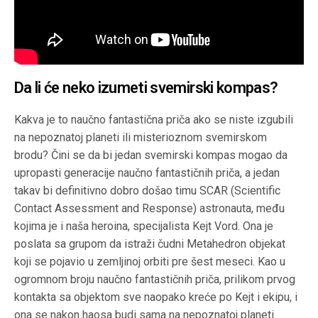
Da li će neko izumeti svemirski kompas?
Kakva je to naučno fantastična priča ako se niste izgubili
na nepoznatoj planeti ili misterioznom svemirskom
brodu? Čini se da bi jedan svemirski kompas mogao da
upropasti generacije naučno fantastičnih priča, a jedan
takav bi definitivno dobro došao timu SCAR (Scientific
Contact Assessment and Response) astronauta, među
kojima je i naša heroina, specijalista Kejt Vord. Ona je
poslata sa grupom da istraži čudni Metahedron objekat
koji se pojavio u zemljinoj orbiti pre šest meseci. Kao u
ogromnom broju naučno fantastičnih priča, prilikom prvog
kontakta sa objektom sve naopako kreće po Kejt i ekipu, i
ona se nakon haosa budi sama na nepoznatoj planeti.