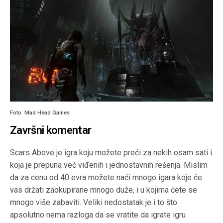
Foto: Mad Head Games
Završni komentar
Scars Above je igra koju možete preći za nekih osam sati i
koja je prepuna već viđenih i jednostavnih rešenja. Mislim
da za cenu od 40 evra možete naći mnogo igara koje će
vas držati zaokupirane mnogo duže, i u kojima ćete se
mnogo više zabaviti. Veliki nedostatak je i to što
apsolutno nema razloga da se vratite da igrate igru