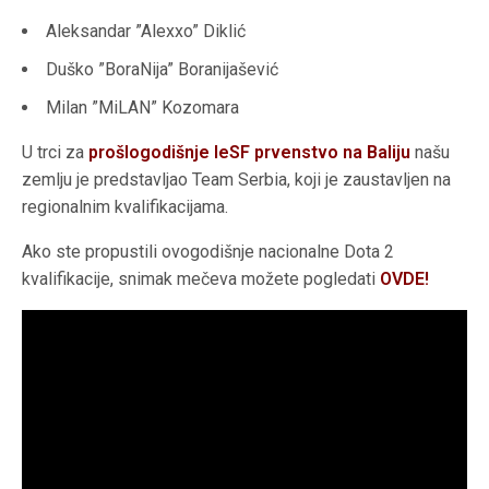
Aleksandar ”Alexxo” Diklić
Duško ”BoraNija” Boranijašević
Milan ”MiLAN” Kozomara
U trci za
prošlogodišnje IeSF prvenstvo na Baliju
našu
zemlju je predstavljao Team Serbia, koji je zaustavljen na
regionalnim kvalifikacijama.
Ako ste propustili ovogodišnje nacionalne Dota 2
kvalifikacije, snimak mečeva možete pogledati
OVDE!