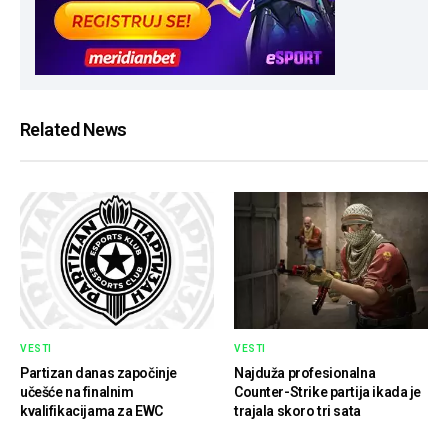
Related News
VESTI
VESTI
Partizan danas započinje
Najduža profesionalna
učešće na finalnim
Counter-Strike partija ikada je
kvalifikacijama za EWC
trajala skoro tri sata