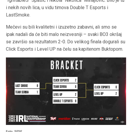
“IgnItableS” Spasić i Nikola “Nikolica” Mihajlović. Bilo je tu
i nekih novih lica, u vidu timova Double T Esports i
LastSmoke.
Mečevi su bili kvalitetni i izuzetno zabavni, ali smo se
ipak nadali da će biti malo neizvesniji – svaki BO3 okršaj
se završio sa rezultatom 2-0. Do velikog finala dogurali su
Click Esports i Level UP na čelu sa kapitenom Buktopom.
Foto: SESE