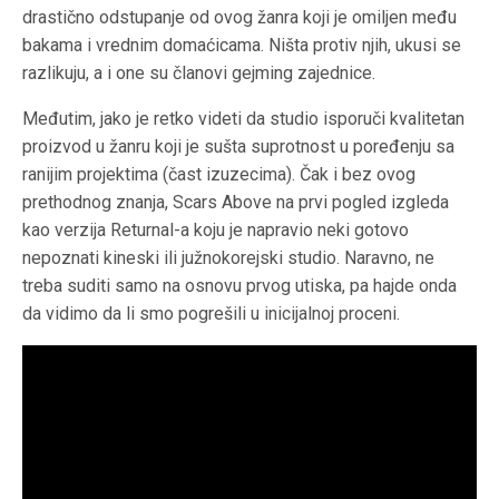
drastično odstupanje od ovog žanra koji je omiljen među
bakama i vrednim domaćicama. Ništa protiv njih, ukusi se
razlikuju, a i one su članovi gejming zajednice.
Međutim, jako je retko videti da studio isporuči kvalitetan
proizvod u žanru koji je sušta suprotnost u poređenju sa
ranijim projektima (čast izuzecima). Čak i bez ovog
prethodnog znanja, Scars Above na prvi pogled izgleda
kao verzija Returnal-a koju je napravio neki gotovo
nepoznati kineski ili južnokorejski studio. Naravno, ne
treba suditi samo na osnovu prvog utiska, pa hajde onda
da vidimo da li smo pogrešili u inicijalnoj proceni.