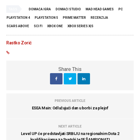
TAGS
DOMAĆA IGRA
DOMAĆI STUDIO
MAD HEAD GAMES
PC
PLAYSTATION 4
PLAYSTATION 5
PRIME MATTER
RECENZIJA
SCARS ABOVE
SCI FI
XBOX ONE
XBOX SERIES X|S
Rastko Zorić
Share This
PREVIOUS ARTICLE
ESEA Main: Odlučujući dan u borbi za plejof
NEXT ARTICLE
Level UP će predstavljati SRBIJU na regionalnim Dota 2
kvalifikacijama za Svetski IeSF ŠAMPIONAT!