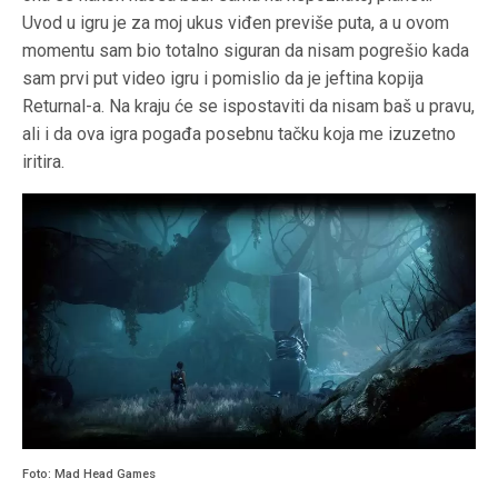
Uvod u igru je za moj ukus viđen previše puta, a u ovom
momentu sam bio totalno siguran da nisam pogrešio kada
sam prvi put video igru i pomislio da je jeftina kopija
Returnal-a. Na kraju će se ispostaviti da nisam baš u pravu,
ali i da ova igra pogađa posebnu tačku koja me izuzetno
iritira.
Foto: Mad Head Games