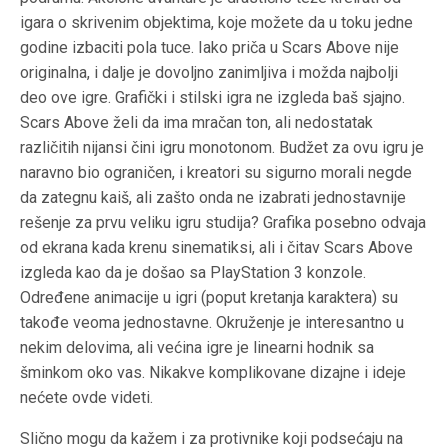
igara o skrivenim objektima, koje možete da u toku jedne
godine izbaciti pola tuce. Iako priča u Scars Above nije
originalna, i dalje je dovoljno zanimljiva i možda najbolji
deo ove igre. Grafički i stilski igra ne izgleda baš sjajno.
Scars Above želi da ima mračan ton, ali nedostatak
različitih nijansi čini igru monotonom. Budžet za ovu igru je
naravno bio ograničen, i kreatori su sigurno morali negde
da zategnu kaiš, ali zašto onda ne izabrati jednostavnije
rešenje za prvu veliku igru studija? Grafika posebno odvaja
od ekrana kada krenu sinematiksi, ali i čitav Scars Above
izgleda kao da je došao sa PlayStation 3 konzole.
Određene animacije u igri (poput kretanja karaktera) su
takođe veoma jednostavne. Okruženje je interesantno u
nekim delovima, ali većina igre je linearni hodnik sa
šminkom oko vas. Nikakve komplikovane dizajne i ideje
nećete ovde videti.
Slično mogu da kažem i za protivnike koji podsećaju na