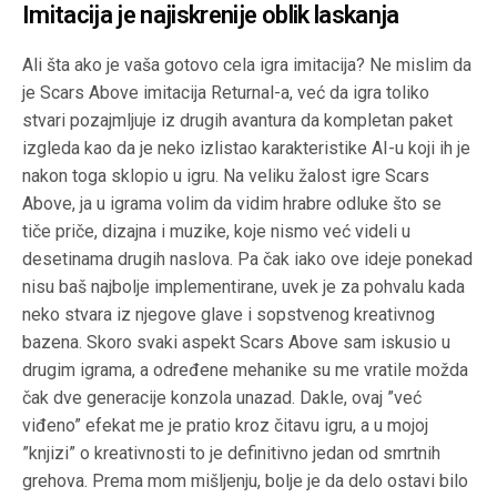
Imitacija je najiskrenije oblik laskanja
Ali šta ako je vaša gotovo cela igra imitacija? Ne mislim da
je Scars Above imitacija Returnal-a, već da igra toliko
stvari pozajmljuje iz drugih avantura da kompletan paket
izgleda kao da je neko izlistao karakteristike AI-u koji ih je
nakon toga sklopio u igru. Na veliku žalost igre Scars
Above, ja u igrama volim da vidim hrabre odluke što se
tiče priče, dizajna i muzike, koje nismo već videli u
desetinama drugih naslova. Pa čak iako ove ideje ponekad
nisu baš najbolje implementirane, uvek je za pohvalu kada
neko stvara iz njegove glave i sopstvenog kreativnog
bazena. Skoro svaki aspekt Scars Above sam iskusio u
drugim igrama, a određene mehanike su me vratile možda
čak dve generacije konzola unazad. Dakle, ovaj ”već
viđeno” efekat me je pratio kroz čitavu igru, a u mojoj
”knjizi” o kreativnosti to je definitivno jedan od smrtnih
grehova. Prema mom mišljenju, bolje je da delo ostavi bilo