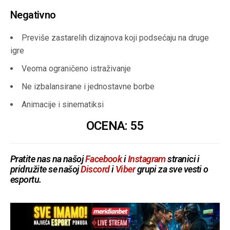
Negativno
Previše zastarelih dizajnova koji podsećaju na druge
igre
Veoma ograničeno istraživanje
Ne izbalansirane i jednostavne borbe
Animacije i sinematiksi
OCENA: 55
Pratite nas na našoj
Facebook
i
Instagram
stranici i
pridružite se našoj
Discord
i
Viber
grupi za sve vesti o
esportu.