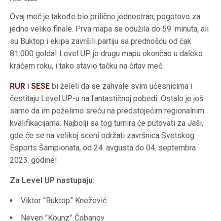
Ovaj meč je takođe bio prilično jednostran, pogotovo za
jedno veliko finale. Prva mapa se odužila do 59. minuta, ali
su Buktop i ekipa završili partiju sa prednošću od čak
81.000 golda! Level UP je drugu mapu okončao u daleko
kraćem roku, i tako stavio tačku na čitav meč.
RUR
i
SESE
bi želeli da se zahvale svim učesnicima i
čestitaju Level UP-u na fantastičnoj pobedi. Ostalo je još
samo da im poželimo sreću na predstojećim regionalnim
kvalifikacijama. Najbolji sa tog turnira će putovati za Jaši,
gde će se na velikoj sceni održati završnica Svetskog
Esports Šampionata, od 24. avgusta do 04. septembra
2023. godine!
Za Level UP nastupaju:
Viktor ”Buktop” Knežević
Neven ”Kounz” Čobanov