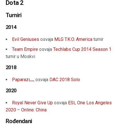
Dota 2
Turniri
2014
Evil Geniuses
osvaja
MLG T.K.O. America
turnir
Team Empire
osvaja
Techlabs Cup 2014 Season 1
turnir u Moskvi
2018
Paparazi灬
osvaja
DAC 2018 Solo
2020
Royal Never Give Up
osvaja
ESL One Los Angeles
2020 – Online: China
Rođendani