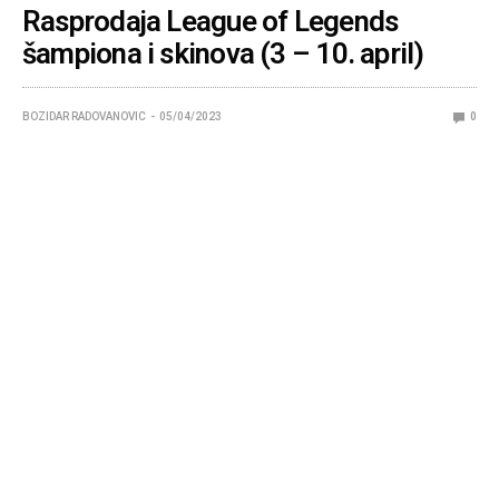
Rasprodaja League of Legends
šampiona i skinova (3 – 10. april)
BOZIDAR RADOVANOVIC
05/04/2023
0
Riot Games svojoj zajednici igrača ponovo pruža
popust do 60% za 5 heroja i 15 League of