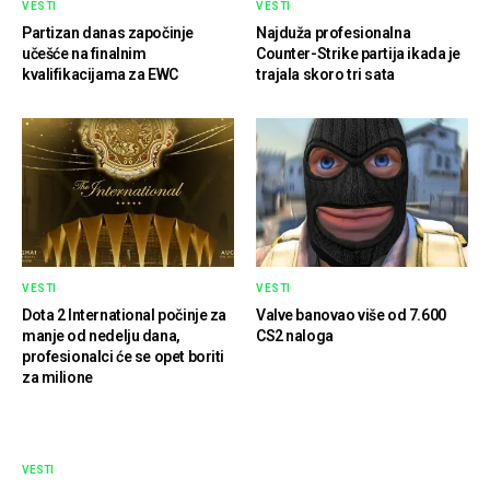
VESTI
VESTI
Partizan danas započinje
Najduža profesionalna
učešće na finalnim
Counter-Strike partija ikada je
kvalifikacijama za EWC
trajala skoro tri sata
VESTI
VESTI
Dota 2 International počinje za
Valve banovao više od 7.600
manje od nedelju dana,
CS2 naloga
profesionalci će se opet boriti
za milione
VESTI