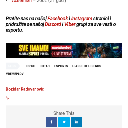
Ackerman
– 2002 (
21 god.
)
Pratite nas na našoj
Facebook
i
Instagram
stranici i
pridružite se našoj
Discord
i
Viber
grupi za sve vesti o
esportu.
TAGS
CS:GO
DOTA 2
ESPORTS
LEAGUE OF LEGENDS
VREMEPLOV
Bozidar Radovanovic
Share This