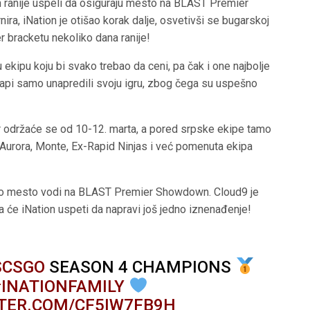
ranije uspeli da osiguraju mesto na BLAST Premier
urnira, iNation je otišao korak dalje, osvetivši se bugarskoj
er bracketu nekoliko dana ranije!
 ekipu koju bi svako trebao da ceni, pa čak i one najbolje
mapi samo unapredili svoju igru, zbog čega su uspešno
.
er održaće se od 10-12. marta, a pored srpske ekipe tamo
, Aurora, Monte, Ex-Rapid Ninjas i već pomenuta ekipa
no mesto vodi na BLAST Premier Showdown. Cloud9 je
da će iNation uspeti da napravi još jedno iznenađenje!
SCSGO
SEASON 4 CHAMPIONS
#INATIONFAMILY
TTER.COM/CF5IW7FB9H