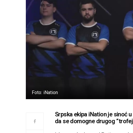
Foto: iNation
Srpska ekipa iNation je sinoć 
da se domogne drugog ”trofej