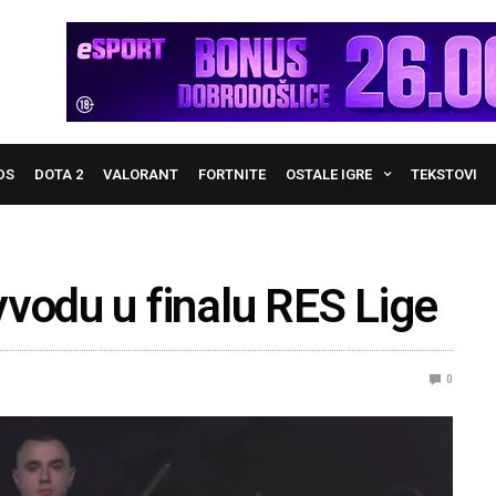
DS
DOTA 2
VALORANT
FORTNITE
OSTALE IGRE
TEKSTOVI
vodu u finalu RES Lige
0