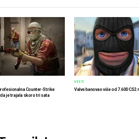
VESTI
rofesionalna Counter-Strike
Valve banovao više od 7.600 CS2 
ada je trajala skoro tri sata