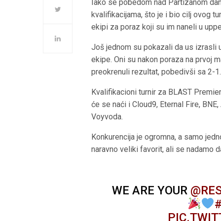
Iako se pobedom nad Partizanom dan 
kvalifikacijama, što je i bio cilj ovog t
ekipi za poraz koji su im naneli u upp
Još jednom su pokazali da us izrasli u
ekipe. Oni su nakon poraza na prvoj 
preokrenuli rezultat, pobedivši sa 2-1
Kvalifikacioni turnir za BLAST Premi
će se naći i Cloud9, Eternal Fire, BNE
Voyvoda.
Konkurencija je ogromna, a samo jed
naravno veliki favorit, ali se nadamo 
WE ARE YOUR
@RE
PIC.TWI