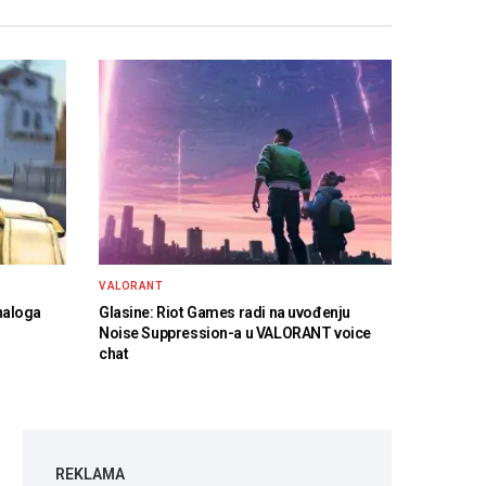
VALORANT
naloga
Glasine: Riot Games radi na uvođenju
Noise Suppression-a u VALORANT voice
chat
REKLAMA