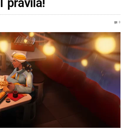
pravila!
0