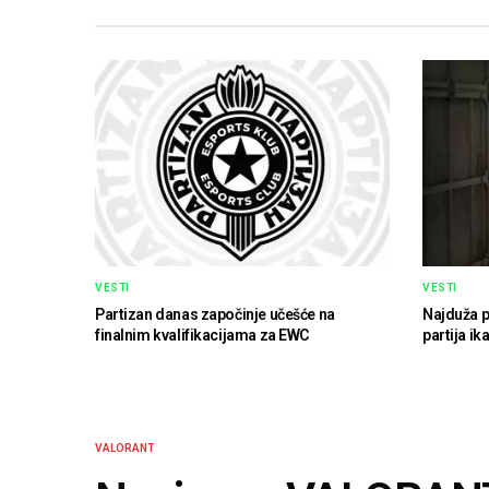
VESTI
VESTI
Partizan danas započinje učešće na
Najduža p
finalnim kvalifikacijama za EWC
partija ik
VALORANT