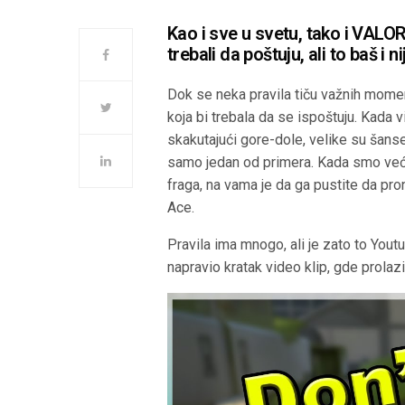
Kao i sve u svetu, tako i VALOR
trebali da poštuju, ali to baš i n
Dok se neka pravila tiču važnih momen
koja bi trebala da se ispoštuju. Kada v
skakutajući gore-dole, velike su šanse 
samo jedan od primera. Kada smo već k
fraga, na vama je da ga pustite da pr
Ace.
Pravila ima mnogo, ali je zato to You
napravio kratak video klip, gde prolazi