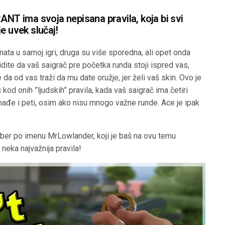
ANT ima svoja nepisana pravila, koja bi svi
ije uvek slučaj!
ata u samoj igri, druga su više sporedna, ali opet onda
idite da vaš saigrač pre početka runda stoji ispred vas,
da od vas traži da mu date oružje, jer želi vaš skin. Ovo je
od onih ”ljudskih” pravila, kada vaš saigrač ima četiri
onađe i peti, osim ako nisu mnogo važne runde. Ace je ipak
tuber po imenu MrLowlander, koji je baš na ovu temu
 neka najvažnija pravila!