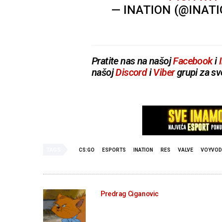
— INATION (@INAT
Pratite nas na našoj
Facebook
i
našoj
Discord
i
Viber
grupi za sv
TAGS
CS:GO
ESPORTS
INATION
RES
VALVE
VOYVOD
Predrag Ciganovic