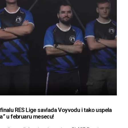
u finalu RES Lige savlada Voyvodu i tako uspela
a” u februaru mesecu!