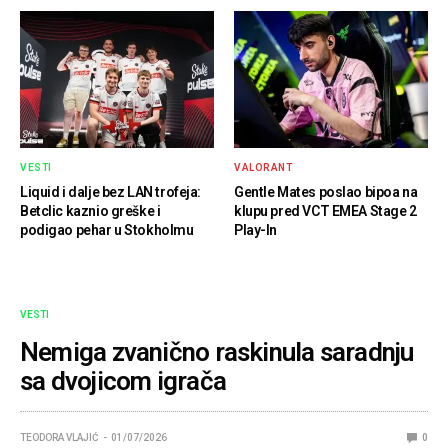
VESTI
VALORANT
Liquid i dalje bez LAN trofeja:
Gentle Mates poslao bipoa na
Betclic kaznio greške i
klupu pred VCT EMEA Stage 2
podigao pehar u Stokholmu
Play-In
VESTI
Nemiga zvanično raskinula saradnju
sa dvojicom igrača
TEODORA VLAJIĆ
01/07/2026
0