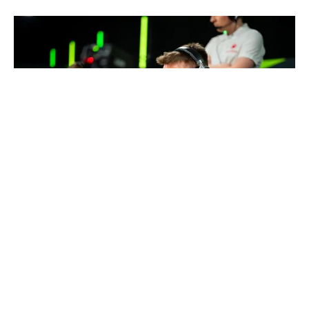
Nemiga Gaming je
objavila promene u svom Counter-
Strike 2 sastavu
. Organizacija je zvanično potvrdila
da Maksim „riskyb0b“ Čurikov i Kiril „Xant3r“
Kononov više nisu članovi tima.
U saopštenju objavljenom na
društvenim mrežama