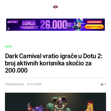
VESTI
Dark Carnival vratio igrače u Dotu 2:
broj aktivnih korisnika skočio za
200.000
TEODORA VLAJIĆ
01/07/2026
0