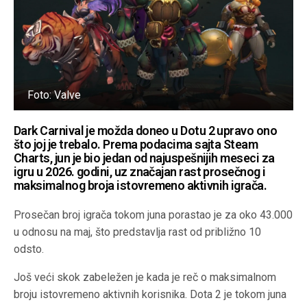
Foto: Valve
Dark Carnival je možda doneo u Dotu 2 upravo ono
što joj je trebalo. Prema podacima sajta Steam
Charts, jun je bio jedan od najuspešnijih meseci za
igru u 2026. godini, uz značajan rast prosečnog i
maksimalnog broja istovremeno aktivnih igrača.
Prosečan broj igrača tokom juna porastao je za oko 43.000
u odnosu na maj, što predstavlja rast od približno 10
odsto.
Još veći skok zabeležen je kada je reč o maksimalnom
broju istovremeno aktivnih korisnika. Dota 2 je tokom juna