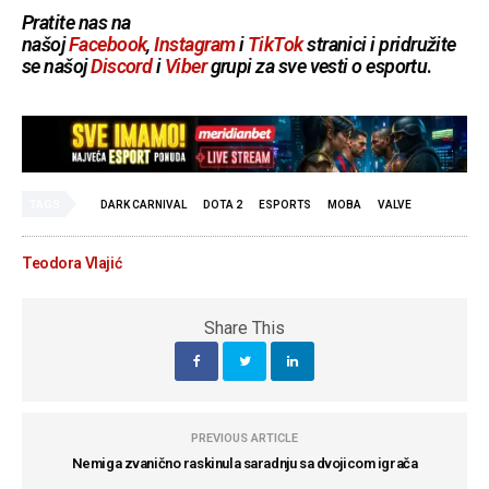
Pratite nas na
našoj
Facebook
,
Instagram
i
TikTok
stranici i pridružite
se našoj
Discord
i
Viber
grupi za sve vesti o esportu
.
TAGS
DARK CARNIVAL
DOTA 2
ESPORTS
MOBA
VALVE
Teodora Vlajić
Share This
PREVIOUS ARTICLE
Nemiga zvanično raskinula saradnju sa dvojicom igrača