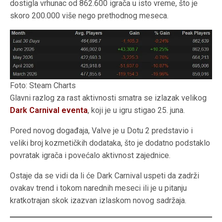
dostigla vrhunac od 862.600 igrača u isto vreme, što je
skoro 200.000 više nego prethodnog meseca.
Foto: Steam Charts
Glavni razlog za rast aktivnosti smatra se izlazak velikog
Dark Carnival eventa
, koji je u igru stigao 25. juna.
Pored novog događaja, Valve je u Dotu 2 predstavio i
veliki broj kozmetičkih dodataka, što je dodatno podstaklo
povratak igrača i povećalo aktivnost zajednice.
Ostaje da se vidi da li će Dark Carnival uspeti da zadrži
ovakav trend i tokom narednih meseci ili je u pitanju
kratkotrajan skok izazvan izlaskom novog sadržaja.