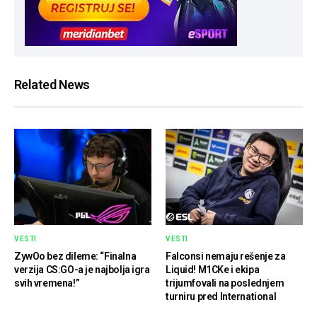
Related News
VESTI
VESTI
ZywOo bez dileme: “Finalna
Falconsi nemaju rešenje za
verzija CS:GO-a je najbolja igra
Liquid! M1CKe i ekipa
svih vremena!”
trijumfovali na poslednjem
turniru pred International