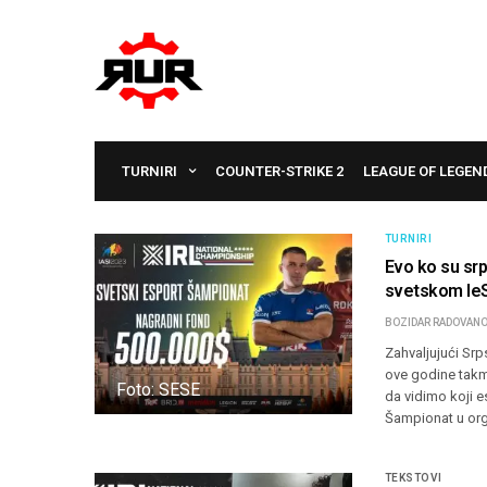
TURNIRI
COUNTER-STRIKE 2
LEAGUE OF LEGEN
TURNIRI
Evo ko su srp
svetskom Ie
BOZIDAR RADOVANO
Zahvaljujući Srp
ove godine takmi
Foto: SESE
da vidimo koji e
Šampionat u org
TEKSTOVI