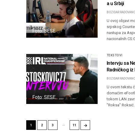
a u Srbiji
BOZIDAR RADOVANO
U ovoj objavi m
srpskog Counter-
Foto: SESE
nastupa za Aspe
nacionalnih CS:G
TEKSTOVI
Intervju sa 
Radničkog iz
BOZIDAR RADOVANO
U ovom tekstu ć
domaćim eFootbal
Foto: SESE
tokom LAN završn
”Roksa” Roksić. 
…
→
1
2
3
11