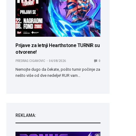
Prijave za letnji Hearthstone TURNIR su
otvorene!
PREDRAG CIGANOVIC
04/08/2026
0
Nemojte dugo da čekate, pošto turnir počinje za
nešto više od dve nedelje! RUR vam…
REKLAMA: