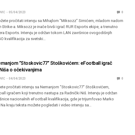
VIC
05/04/2023
0
ožete pročitati intervju sa Mihajlom ”Miksozz” Simićem, mladom nadom
Strike-a. Miksozz je inače bivši igrač RUR Esports ekipe, a trenutno
ra Esports. Intervju je održan tokom LAN završnice ovogodišnjih
O kvalifikacija za svetski…
Nemanjom ”Stoskovic77” Stoškovićem: eFootball igrač
 Niša o očekivanjima
VIC
04/04/2023
0
ete pročitati intervju sa Nemanjom ”Stoskovic77” Stoškovićem,
l igračem koji trenutno nastupa za Radnički Niš. Intervju je održan
ice nacionalnih eFootball kvalifikacija, gde je trijumfovao Marko
Na kraju teksta možete pogledati i video intervju sa…