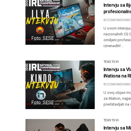
Intervju sa Il
profesionalno
BOZIDAR RADOVANO
U ovom intervjuu
nacionalnih CS:GO
Foto: SESE
omiljeni profesi
iznenaditi!…
TEKSTOVI
Intervju sa 
iNationa na 
BOZIDAR RADOVANO
U ovoj objavi m
za iNation, najj
Foto: SESE
predstavljati n
TEKSTOVI
Intervju sa 