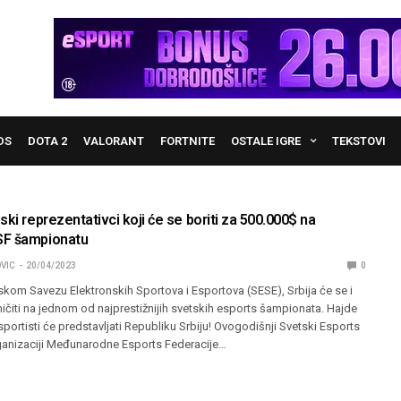
DS
DOTA 2
VALORANT
FORTNITE
OSTALE IGRE
TEKSTOVI
ski reprezentativci koji će se boriti za 500.000$ na
SF šampionatu
VIC
20/04/2023
0
skom Savezu Elektronskih Sportova i Esportova (SESE), Srbija će se i
čiti na jednom od najprestižnijih svetskih esports šampionata. Hajde
sportisti će predstavljati Republiku Srbiju! Ovogodišnji Svetski Esports
anizaciji Međunarodne Esports Federacije…