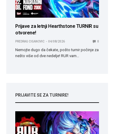
Prijave za letnji Hearthstone TURNIR su
otvorene!
PREDRAG CIGANOVIC
04/08/2026
0
Nemojte dugo da čekate, pošto turnir počinje za
nešto više od dve nedelje! RUR vam…
PRIJAVITE SE ZA TURNIRE!