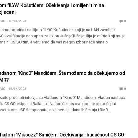
ijom ”ILYA” Košutićem: Očekivanja i omiljeni tim na
j sceni!
VIC
07/04/2023
0
 smo popričali sa Ilijom ”ILYA” Košutićem, koji je na LAN završnici
 kvalifikacija nastupao za ekipu JužnijeTužnije. Ilija je otkrio koji mu je
onalni CS:GO tim, a verujemo da vas njegov izbor neće nimalo
Vladanom ”Kind0” Mandićem: Šta možemo da očekujemo od
RMR?
VIC
06/04/2023
0
ožete pročitati intervju sa Vladanom ”Kind0” Mandićem. Vladan nastupa
aču CS:GO ekipu na Balkanu. INation će nas ove godine po treći put
a svetskom IeSF šampionatu, a za nedelju dana ih čekaju i RMR…
Mihajlom ”Miksozz” Simićem: Očekivanja i budućnost CS:GO-