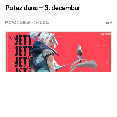
Potez dana – 3. decembar
PREDRAG CIGANOVIC
03/12/2022
0
Svako ko voli da igra video igre zna koliko je dobar
osećaj nadigrati protivnike, posebno u timskim
igrama. Nema veće nagrade nego kada potpuno sami
napravite ace, rampage, ili neki potez koji kompletno