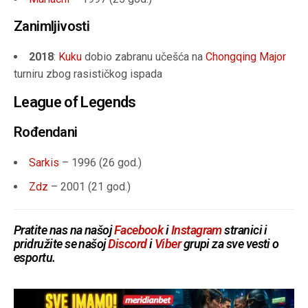
Zanimljivosti
2018
:
Kuku
dobio zabranu učešća na
Chongqing Major
turniru zbog rasističkog ispada
League of Legends
Rođendani
Sarkis
– 1996 (
26 god.
)
Zdz
– 2001 (
21 god.
)
Pratite nas na našoj
Facebook
i
Instagram
stranici i
pridružite se našoj
Discord
i
Viber
grupi za sve vesti o
esportu.