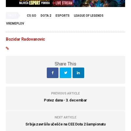
TAGS
CS:GO
DOTA 2
ESPORTS
LEAGUE OF LEGENDS
VREMEPLOV
Bozidar Radovanovic
Share This
PREVIOUS ARTICLE
Potez dana - 3. decembar
NEXT ARTICLE
Srbija završila učešće na CEE Dota 2 šampionatu