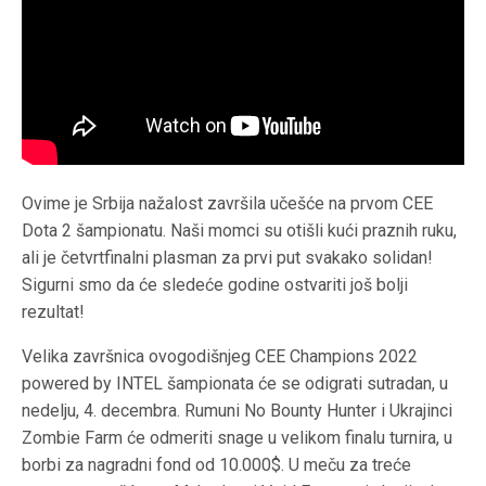
Ovime je Srbija nažalost završila učešće na prvom CEE
Dota 2 šampionatu. Naši momci su otišli kući praznih ruku,
ali je četvrtfinalni plasman za prvi put svakako solidan!
Sigurni smo da će sledeće godine ostvariti još bolji
rezultat!
Velika završnica ovogodišnjeg CEE Champions 2022
powered by INTEL šampionata će se odigrati sutradan, u
nedelju, 4. decembra. Rumuni No Bounty Hunter i Ukrajinci
Zombie Farm će odmeriti snage u velikom finalu turnira, u
borbi za nagradni fond od 10.000$. U meču za treće