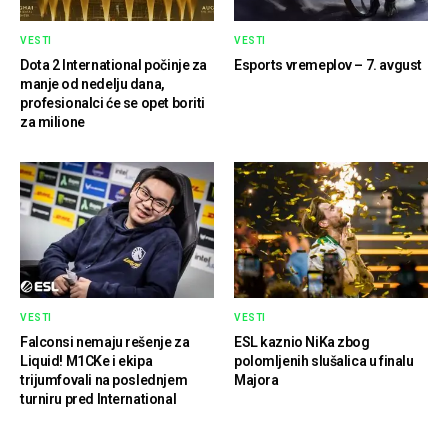
VESTI
VESTI
Dota 2 International počinje za
Esports vremeplov – 7. avgust
manje od nedelju dana,
profesionalci će se opet boriti
za milione
VESTI
VESTI
Falconsi nemaju rešenje za
ESL kaznio NiKa zbog
Liquid! M1CKe i ekipa
polomljenih slušalica u finalu
trijumfovali na poslednjem
Majora
turniru pred International