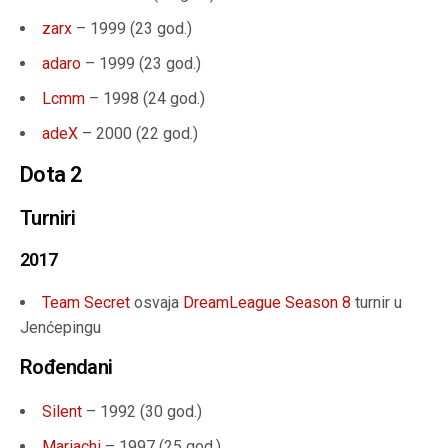
zarx
– 1999 (
23 god.
)
adaro
– 1999 (
23 god.
)
Lcmm
– 1998 (24 god.)
adeX
– 2000 (22 god.)
Dota 2
Turniri
2017
Team Secret
osvaja
DreamLeague Season 8
turnir u
Jenćepingu
Rođendani
Silent
– 1992 (
30 god.
)
Mariachi
– 1997 (
25 god.
)