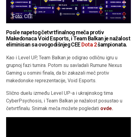
Foto: CEE
Posle napetog četvrtfinalnog meča protiv
Makedonaca Void Esports, i Team Balkan je nažalost
eliminisan sa ovogodišnjeg CEE
Dota 2
šampionata.
Kao i Level UP, Team Balkan je odigrao odličnu igru u
grupnoj fazi turnira. Potom su savladali Rumune Nexus
Gaming u osmini finala, da bi zakazali meč protiv
makedonske reprezentacije, Void Esports.
Slično duelu između Level UP-a i ukrajinskog tima
CyberPsychosis, i Team Balkan je nažalost posustao u
četvrtfinalu. Snimak meča možete pogledati
ovde.