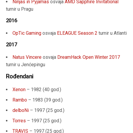
Ninjas in Pyjamas
osvaja
AMD Sapphire Invitational
turnir u Pragu
2016
OpTic Gaming
osvaja
ELEAGUE Season 2
turnir u Atlanti
2017
Natus Vincere
osvaja
DreamHack Open Winter 2017
turnir u Jenćepingu
Rođendani
Xenon
– 1982 (40
god.
)
Rambo
– 1983 (
39 god.
)
delboNi
– 1997 (
25 god.
)
Torres
– 1997 (
25 god.
)
TRAVIS
– 1997 (
25 god.
)