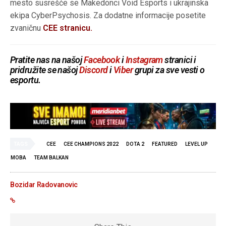
mesto susrešće se Makedonci Void Esports i ukrajinska
ekipa CyberPsychosis. Za dodatne informacije posetite
zvaničnu
CEE stranicu.
Pratite nas na našoj
Facebook
i
Instagram
stranici i
pridružite se našoj
Discord
i
Viber
grupi za sve vesti o
esportu.
TAGS
CEE
CEE CHAMPIONS 2022
DOTA 2
FEATURED
LEVEL UP
MOBA
TEAM BALKAN
Bozidar Radovanovic